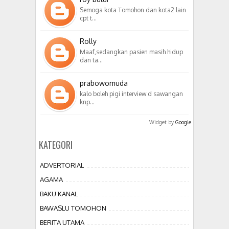
Semoga kota Tomohon dan kota2 lain
cpt t…
Rolly
Maaf,sedangkan pasien masih hidup
dan ta…
prabowomuda
kalo boleh pigi interview d sawangan
knp…
Widget by
Google
KATEGORI
ADVERTORIAL
AGAMA
BAKU KANAL
BAWASLU TOMOHON
BERITA UTAMA