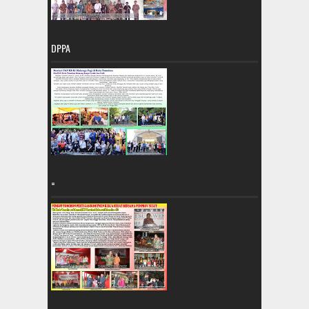
DPPA
=