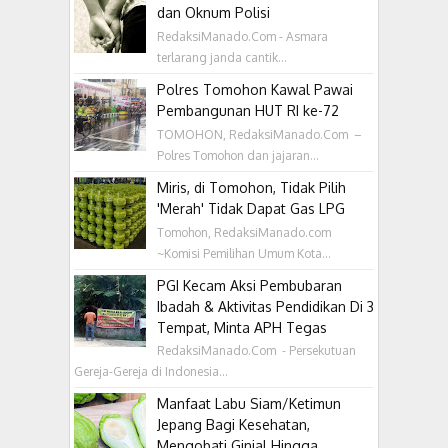
dan Oknum Polisi
RedaksiManado.Com - Asmara
terlarang janda cantik...
Polres Tomohon Kawal Pawai
Pembangunan HUT RI ke-72
TOMOHON, RedaksiManado.Com –
Polres Tomohon dan jajaran...
Miris, di Tomohon, Tidak Pilih
'Merah' Tidak Dapat Gas LPG
Tomohon, RedaksiManado.com
~Komisi Pemilihan Umum Kota...
PGI Kecam Aksi Pembubaran
Ibadah & Aktivitas Pendidikan Di 3
Tempat, Minta APH Tegas
RedaksiManado.Com - Persekutuan
Gereja-Gereja di Indonesia...
Manfaat Labu Siam/Ketimun
Jepang Bagi Kesehatan,
Mengobati Ginjal Hingga