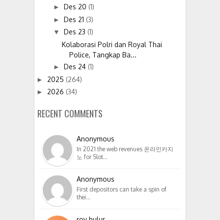
Des 20
(1)
►
Des 21
(3)
►
Des 23
(1)
▼
Kolaborasi Polri dan Royal Thai
Police, Tangkap Ba...
Des 24
(1)
►
2025
(264)
►
2026
(34)
►
RECENT COMMENTS
Anonymous
In 2021 the web revenues 온라인카지
노 for Slot…
Anonymous
First depositors can take a spin of
thei…
roy bulur