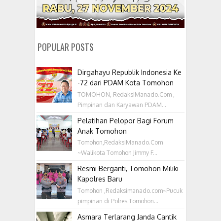
POPULAR POSTS
Dirgahayu Republik Indonesia Ke
-72 dari PDAM Kota Tomohon
TOMOHON, RedaksiManado.Com ,
Pimpinan dan Karyawan PDAM...
Pelatihan Pelopor Bagi Forum
Anak Tomohon
Tomohon,RedaksiManado.Com
~Walikota Tomohon Jimmy F...
Resmi Berganti, Tomohon Miliki
Kapolres Baru
Tomohon ,Redaksimanado.com~Pucuk
pimpinan di Polres Tomohon...
Asmara Terlarang Janda Cantik