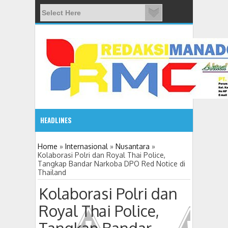
HEADLINES
08:03 AM
Home
»
Internasional
»
Nusantara
»
Kolaborasi Polri dan Royal Thai Police,
Tangkap Bandar Narkoba DPO Red Notice di
ADVETORIAL JONRU GANTIKAN MONO PIMPIN DPRD TO
Thailand
Kolaborasi Polri dan
Royal Thai Police,