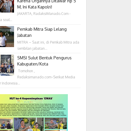
Karena Organnya Ditawar Rp 5
M, Ini Kata Kapolri!
JAKARTA, RadaksiManado.Com -
a soal...
Pemkab Mitra Siap Lelang
Jabatan
MITRA – Saat ini, di Pemkab Mitra ada
sembilan jabatan...
SMSI Sulut Bentuk Pengurus
Kabupaten/Kota
‎ Tomohon ,
Redaksimanado.com~Serikat Media
r Indonesia...