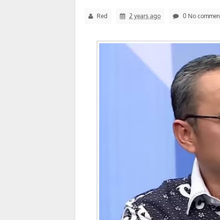
Red
2 years ago
0 No commen