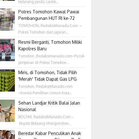
terlarang janda cantik...
Polres Tomohon Kawal Pawai
Pembangunan HUT RI ke-72
TOMOHON, RedaksiManado.Com –
Polres Tomohon dan jajaran...
Resmi Berganti, Tomohon Miliki
Kapolres Baru
Tomohon ,Redaksimanado.com~Pucuk
pimpinan di Polres Tomohon...
Miris, di Tomohon, Tidak Pilih
'Merah' Tidak Dapat Gas LPG
Tomohon, RedaksiManado.com
~Komisi Pemilihan Umum Kota...
Sehan Landjar Kritik Balai Jalan
Nasional
BOLTIM, RedaksiManado.Com –
Bupati Bolaang Mongondow...
Beredar Kabar Penculikan Anak