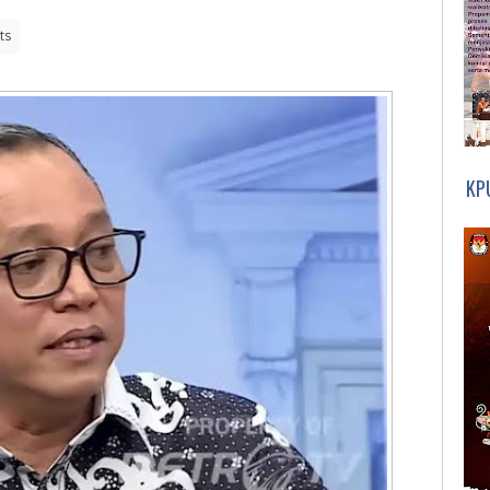
ts
KP