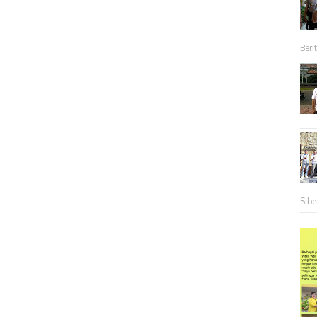
Berit
Sibe