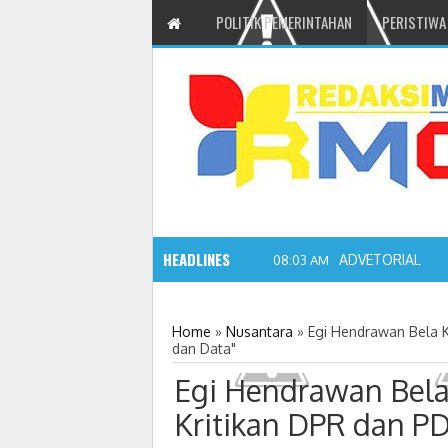
POLITIK PEMERINTAHAN
PERISTIWA
HEADLINES
ADVETORIAL JO
08:03 AM
Home
»
Nusantara
»
Egi Hendrawan Bela Ka
dan Data"
Egi Hendrawan Bela K
Kritikan DPR dan PDI