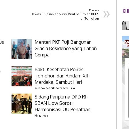
»
KU
Previous
Bawaslu Sesalkan Vidio Viral Sejumlah KPPS
di Tomohon
us
Menteri PKP Puji Bangunan
Gracia Residence yang Tahan
Gempa
,
Bakti Kesehatan Polres
Tomohon dan Rindam XIII
Merdeka, Sambut Hari
Bhayangkara ke-79
Sidang Paripurna DPD RI,
SBAN Liow Soroti
Harmonisasi UU Penataan
Ruang