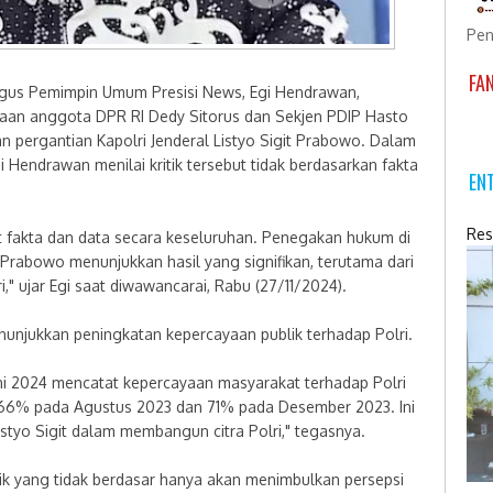
Pen
FA
igus Pemimpin Umum Presisi News, Egi Hendrawan,
aan anggota DPR RI Dedy Sitorus dan Sekjen PDIP Hasto
n pergantian Kapolri Jenderal Listyo Sigit Prabowo. Dalam
i Hendrawan menilai kritik tersebut tidak berdasarkan fakta
EN
Res
hat fakta dan data secara keseluruhan. Penegakan hukum di
Prabowo menunjukkan hasil yang signifikan, terutama dari
," ujar Egi saat diwawancarai, Rabu (27/11/2024).
enunjukkan peningkatan kepercayaan publik terhadap Polri.
uni 2024 mencatat kepercayaan masyarakat terhadap Polri
i 66% pada Agustus 2023 dan 71% pada Desember 2023. Ini
istyo Sigit dalam membangun citra Polri," tegasnya.
ik yang tidak berdasar hanya akan menimbulkan persepsi