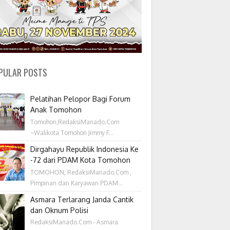
PULAR POSTS
Pelatihan Pelopor Bagi Forum
Anak Tomohon
Tomohon,RedaksiManado.Com
~Walikota Tomohon Jimmy F...
Dirgahayu Republik Indonesia Ke
-72 dari PDAM Kota Tomohon
TOMOHON, RedaksiManado.Com ,
Pimpinan dan Karyawan PDAM...
Asmara Terlarang Janda Cantik
dan Oknum Polisi
RedaksiManado.Com - Asmara