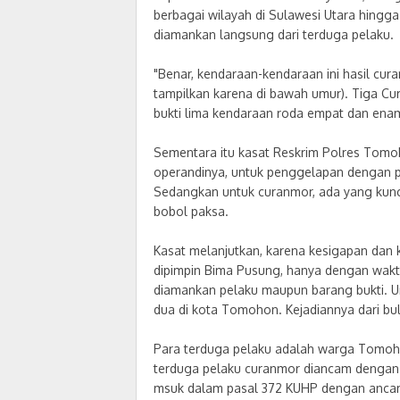
berbagai wilayah di Sulawesi Utara hingg
diamankan langsung dari terduga pelaku.
"Benar, kendaraan-kendaraan ini hasil cur
tampilkan karena di bawah umur). Tiga C
bukti lima kendaraan roda empat dan enam
Sementara itu kasat Reskrim Polres Tom
operandinya, untuk penggelapan dengan p
Sedangkan untuk curanmor, ada yang kunci 
bobol paksa.
Kasat melanjutkan, karena kesigapan dan
dipimpin Bima Pusung, hanya dengan waktu 
diamankan pelaku maupun barang bukti. Un
dua di kota Tomohon. Kejadiannya dari b
Para terduga pelaku adalah warga Tomoho
terduga pelaku curanmor diancam dengan
msuk dalam pasal 372 KUHP dengan ancam