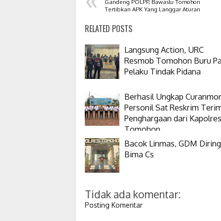
Gandeng POLPP, Bawaslu Tomohon
Tertibkan APK Yang Langgar Aturan
RELATED POSTS
Langsung Action, URC
Resmob Tomohon Buru Pa
Pelaku Tindak Pidana
Berhasil Ungkap Curanmor
Personil Sat Reskrim Teri
Penghargaan dari Kapolre
Tomohon
Bacok Linmas, GDM Dirin
Bima Cs
Tidak ada komentar:
Posting Komentar