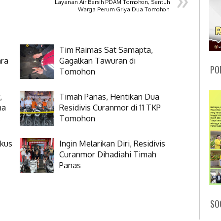
Layanan Air Bersih PDAM Tomohon, Sentuh
Warga Perum Griya Dua Tomohon
Tim Raimas Sat Samapta,
ra
Gagalkan Tawuran di
PO
Tomohon
,
Timah Panas, Hentikan Dua
ma
Residivis Curanmor di 11 TKP
s
Tomohon
gkus
Ingin Melarikan Diri, Residivis
Curanmor Dihadiahi Timah
Panas
SO