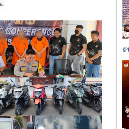
ts
KP