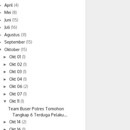
April
(4)
►
Mei
(8)
►
Juni
(15)
►
Juli
(16)
►
Agustus
(31)
►
September
(15)
►
Oktober
(15)
▼
Okt 01
(1)
►
Okt 02
(1)
►
Okt 03
(1)
►
Okt 04
(1)
►
Okt 06
(2)
►
Okt 07
(1)
►
Okt 11
(1)
▼
Team Buser Polres Tomohon
Tangkap 6 Terduga Pelaku...
Okt 14
(2)
►
Okt 16
(1)
►