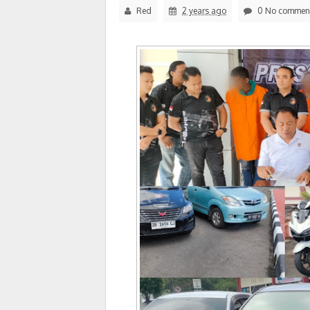
Red
2 years ago
0 No commen