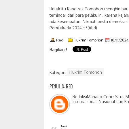
Untuk itu Kapolres Tomohon menghimbau 
terhindar dari para pelaku ini, karena kej
ada kesempatan. Nikmati pesta demokrasi
Pemilukada 2024.**(Abd)
Red
Hukrim Tomohon
10/11/2024
Bagikan !
Kategori:
Hukrim Tomohon
PENULIS: RED
RedaksiManado.Com : Situs Me
Internasional, Nasional dan K
«
Next