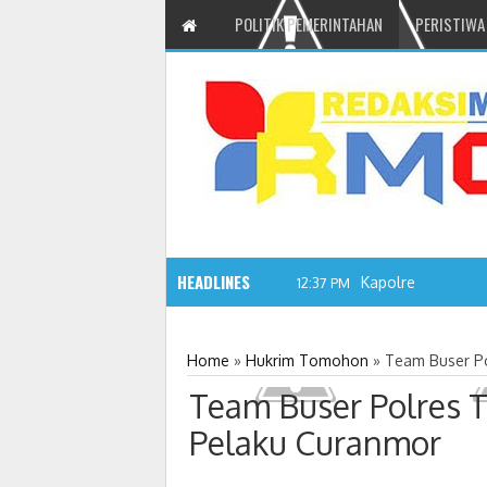
POLITIK PEMERINTAHAN
PERISTIWA
HEADLINES
Kapolres Tomohon
12:37 PM
Home
»
Hukrim Tomohon
»
Team Buser P
Team Buser Polres 
Pelaku Curanmor