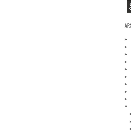
AR
►
►
►
►
►
►
►
►
►
▼