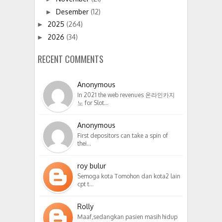
Desember
(12)
►
2025
(264)
►
2026
(34)
►
RECENT COMMENTS
Anonymous
In 2021 the web revenues 온라인카지
노 for Slot…
Anonymous
First depositors can take a spin of
thei…
roy bulur
Semoga kota Tomohon dan kota2 lain
cpt t…
Rolly
Maaf,sedangkan pasien masih hidup