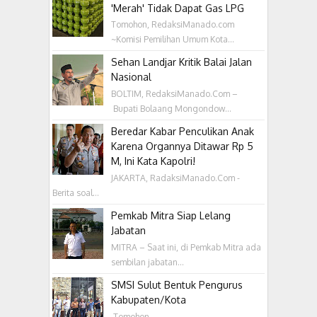
'Merah' Tidak Dapat Gas LPG
Tomohon, RedaksiManado.com
~Komisi Pemilihan Umum Kota...
Sehan Landjar Kritik Balai Jalan
Nasional
BOLTIM, RedaksiManado.Com –
Bupati Bolaang Mongondow...
Beredar Kabar Penculikan Anak
Karena Organnya Ditawar Rp 5
M, Ini Kata Kapolri!
JAKARTA, RadaksiManado.Com -
Berita soal...
Pemkab Mitra Siap Lelang
Jabatan
MITRA – Saat ini, di Pemkab Mitra ada
sembilan jabatan...
SMSI Sulut Bentuk Pengurus
Kabupaten/Kota
‎ Tomohon ,