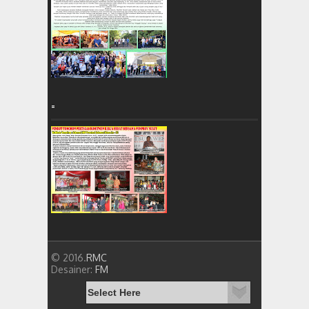
=
© 2016.
RMC
Desainer:
FM