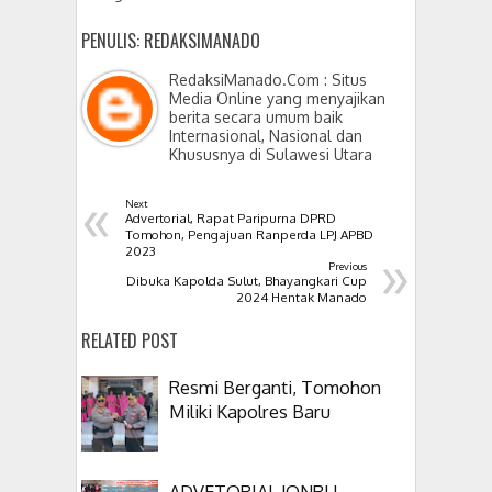
PENULIS: REDAKSIMANADO
RedaksiManado.Com : Situs
Media Online yang menyajikan
berita secara umum baik
Internasional, Nasional dan
Khususnya di Sulawesi Utara
«
Next
Advertorial, Rapat Paripurna DPRD
Tomohon, Pengajuan Ranperda LPJ APBD
»
2023
Previous
Dibuka Kapolda Sulut, Bhayangkari Cup
2024 Hentak Manado
RELATED POST
Resmi Berganti, Tomohon
Miliki Kapolres Baru
ADVETORIAL JONRU