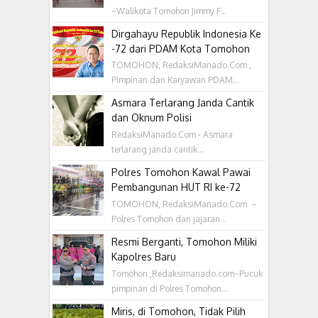
~Walikota Tomohon Jimmy F...
Dirgahayu Republik Indonesia Ke
-72 dari PDAM Kota Tomohon
TOMOHON, RedaksiManado.Com ,
Pimpinan dan Karyawan PDAM...
Asmara Terlarang Janda Cantik
dan Oknum Polisi
RedaksiManado.Com - Asmara
terlarang janda cantik...
Polres Tomohon Kawal Pawai
Pembangunan HUT RI ke-72
TOMOHON, RedaksiManado.Com –
Polres Tomohon dan jajaran...
Resmi Berganti, Tomohon Miliki
Kapolres Baru
Tomohon ,Redaksimanado.com~Pucuk
pimpinan di Polres Tomohon...
Miris, di Tomohon, Tidak Pilih