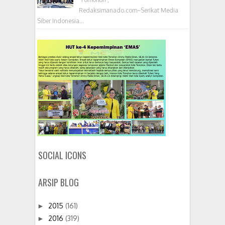
Redaksimanado.com~Serikat Media
Siber Indonesia...
SOCIAL ICONS
ARSIP BLOG
2015
(161)
►
2016
(319)
►