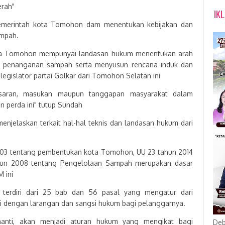
rah"
IK
pemerintah kota Tomohon dam menentukan kebijakan dan
ampah.
kota Tomohon mempunyai landasan hukum menentukan arah
n penanganan sampah serta menyusun rencana induk dan
egislator partai Golkar dari Tomohon Selatan ini
 saran, masukan maupun tanggapan masyarakat dalam
n perda ini" tutup Sundah
njelaskan terkait hal-hal teknis dan landasan hukum dari
2003 tentang pembentukan kota Tomohon, UU 23 tahun 2014
ahun 2008 tentang Pengelolaan Sampah merupakan dasar
 ini
 terdiri dari 25 bab dan 56 pasal yang mengatur dari
i dengan larangan dan sangsi hukum bagi pelanggarnya.
 nanti, akan menjadi aturan hukum yang mengikat bagi
Deb