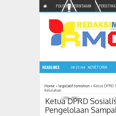
POLITIK PEMERINTAHAN
PERISTIWA
HEADLINES
ADVETORIAL JO
08:03 AM
Home
»
legislatif tomohon
»
Ketua DPRD S
Kelurahan
Ketua DPRD Sosiali
Pengelolaan Sampah