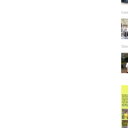
Gere
Sibe