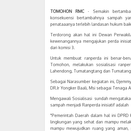
TOMOHON RMC
- Semakin bertamb
konsekuensi bertambahnya sampah yan
penataaanya terlebih landasan hukum bai
Terdorong akan hal ini Dewan Perwaki
kewenangannya mengajukan perda inisiat
dari komisi 3.
Untuk membuat ranperda ini benar-ben
Tomohon, melakukan sosialisasi ranp
Lahendong, Tumatangtang dan Tumatangtan
Sebagai Narasumber kegiatan ini, Djem
DR.Ir Yongker Baali, Msi sebagai Tenaga
Mengawali Sosialisasi sundah mengataka
sampah menjadi Ranperda inisiatif adalah
"Pemerintah Daerah dalam hal ini DPRD
lingkungan yang sehat dan mampu melak
mampu mewujudkan ruang yang aman, ny