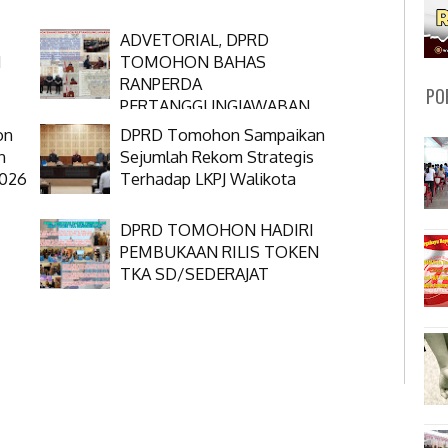
ADVETORIAL, DPRD
N
TOMOHON BAHAS
RANPERDA
PO
PERTANGGUNGJAWABAN
APBD 2025
on
DPRD Tomohon Sampaikan
n
Sejumlah Rekom Strategis
2026
Terhadap LKPJ Walikota
DPRD TOMOHON HADIRI
PEMBUKAAN RILIS TOKEN
TKA SD/SEDERAJAT