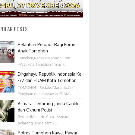
PULAR POSTS
Pelatihan Pelopor Bagi Forum
Anak Tomohon
Tomohon,RedaksiManado.Com
~Walikota Tomohon Jimmy F...
Dirgahayu Republik Indonesia Ke
-72 dari PDAM Kota Tomohon
TOMOHON, RedaksiManado.Com ,
Pimpinan dan Karyawan PDAM...
Asmara Terlarang Janda Cantik
dan Oknum Polisi
RedaksiManado.Com - Asmara
terlarang janda cantik...
Polres Tomohon Kawal Pawai