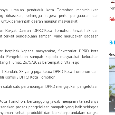
Pen
ahnya jumalah penduduk kota Tomohon menimbulkan
g dihasilkan, sehingga segera perlu pengaturan dan
FA
k untuk pemerintah daerah maupun masyarakat.
lan Rakyat Daerah (DPRD)Kota Tomohon, lewat hak dan
if terkait pengelolaan sampah. yang merupakan gagasan
EN
ar berpihak kepada masyarakat, Sekretariat DPRD kota
Res
erda Pengelolaan sampah kepada masyarakat kelurahan
g 1, Jumat, 26/5/2023 bertempat di Vila Jesjo
my J Sundah, SE yang juga ketua DPRD Kota Tomohon dan
 Ahli Komisi 3 DPRD Kota Tomohon
n salah satu pertimbangan DPRD mengajukan pengelolaan
 Kota Tomohon, bertanggung jawab menjamin tersedianya
sanakan proses pengelolaan sampah yang baik sehingga
aman, sehat, produktif dan berkelanjutandalam rangka