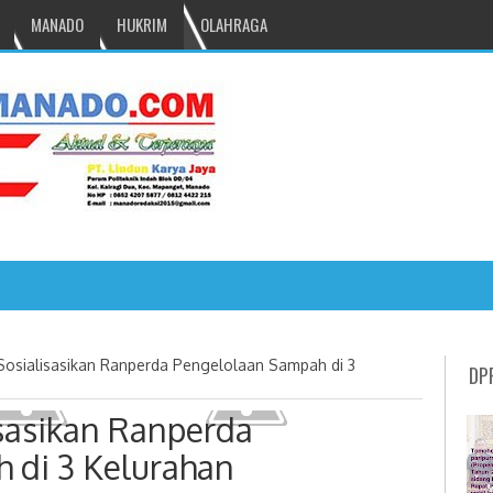
MANADO
HUKRIM
OLAHRAGA
NRU GANTIKAN MONO PIMPIN DPRD TOMOH
osialisasikan Ranperda Pengelolaan Sampah di 3
DP
sasikan Ranperda
 di 3 Kelurahan