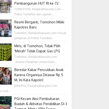
Pembangunan HUT RI ke-72
TOMOHON, RedaksiManado.Com –
Polres Tomohon dan jajaran...
Resmi Berganti, Tomohon Miliki
Kapolres Baru
Tomohon ,Redaksimanado.com~Pucuk
pimpinan di Polres Tomohon...
Miris, di Tomohon, Tidak Pilih
'Merah' Tidak Dapat Gas LPG
Tomohon, RedaksiManado.com
~Komisi Pemilihan Umum Kota...
Beredar Kabar Penculikan Anak
Karena Organnya Ditawar Rp 5
M, Ini Kata Kapolri!
JAKARTA, RadaksiManado.Com -
a soal...
PGI Kecam Aksi Pembubaran
Ibadah & Aktivitas Pendidikan Di 3
Tempat, Minta APH Tegas