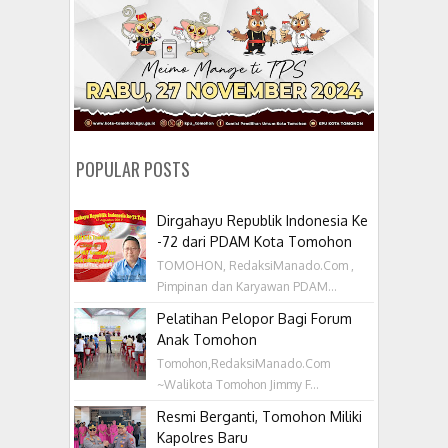
POPULAR POSTS
Dirgahayu Republik Indonesia Ke
-72 dari PDAM Kota Tomohon
TOMOHON, RedaksiManado.Com ,
Pimpinan dan Karyawan PDAM...
Pelatihan Pelopor Bagi Forum
Anak Tomohon
Tomohon,RedaksiManado.Com
~Walikota Tomohon Jimmy F...
Resmi Berganti, Tomohon Miliki
Kapolres Baru