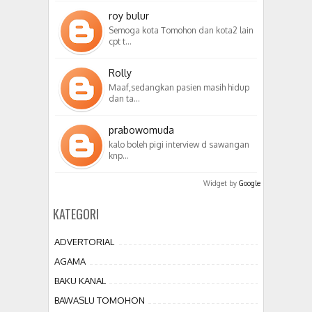
roy bulur
Semoga kota Tomohon dan kota2 lain
cpt t…
Rolly
Maaf,sedangkan pasien masih hidup
dan ta…
prabowomuda
kalo boleh pigi interview d sawangan
knp…
Widget by
Google
KATEGORI
ADVERTORIAL
AGAMA
BAKU KANAL
BAWASLU TOMOHON