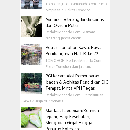
Tomohon ,Redaksimanado.com~Pucuk
pimpinan di Polres Tomohon...
Asmara Terlarang Janda Cantik
dan Oknum Polisi
RedaksiManado.Com - Asmara
terlarang janda cantik...
Polres Tomohon Kawal Pawai
Pembangunan HUT RI ke-72
TOMOHON, RedaksiManado.Com –
Polres Tomohon dan jajaran...
PGI Kecam Aksi Pembubaran
Ibadah & Aktivitas Pendidikan Di 3
Tempat, Minta APH Tegas
RedaksiManado.Com - Persekutuan
Gereja-Gereja di Indonesia...
Manfaat Labu Siam/Ketimun
Jepang Bagi Kesehatan,
Mengobati Ginjal Hingga
Penurun Kolesterol