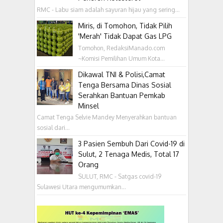
RMC - Labu siam adalah sayuran hijau yang sering...
Miris, di Tomohon, Tidak Pilih
'Merah' Tidak Dapat Gas LPG
Tomohon, RedaksiManado.com
~Komisi Pemilihan Umum Kota...
Dikawal TNI & Polisi,Camat
Tenga Bersama Dinas Sosial
Serahkan Bantuan Pemkab
Minsel
Camat Tenga Selvie Mandey Menyerahkan bantuan
sosial dari...
3 Pasien Sembuh Dari Covid-19 di
Sulut, 2 Tenaga Medis, Total 17
Orang
SULUT, RMC - Satgas covid-19
Sulawesi Utara mengumumkan...