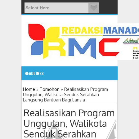
HEADLINES
2:10 PM
Home
»
Tomohon
»
Realisasikan Program
Unggulan, Walikota Senduk Serahkan
Langsung Bantuan Bagi Lansia
Gelar Seminar Budaya, Masyarakat Siap Tentukan Tahun B
Realisasikan Program
Unggulan, Walikota
Senduk Serahkan