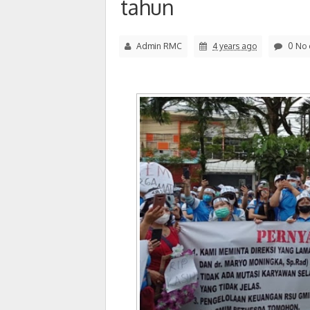
tahun
Admin RMC
4 years ago
0 No 