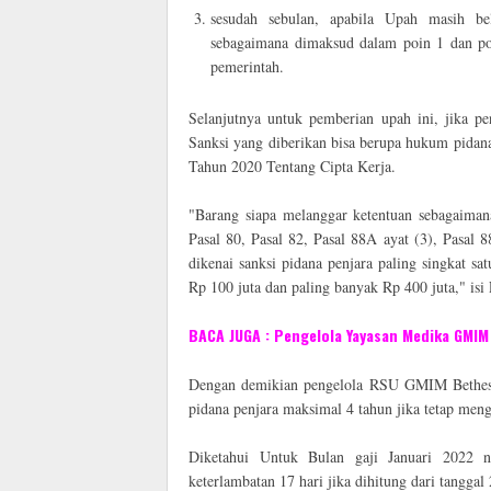
sesudah sebulan, apabila Upah masih be
sebagaimana dimaksud dalam poin 1 dan po
pemerintah.
Selanjutnya untuk pemberian upah ini, jika p
Sanksi yang diberikan bisa berupa hukum pidana
Tahun 2020 Tentang Cipta Kerja.
"Barang siapa melanggar ketentuan sebagaimana
Pasal 80, Pasal 82, Pasal 88A ayat (3), Pasal 8
dikenai sanksi pidana penjara paling singkat sa
Rp 100 juta dan paling banyak Rp 400 juta," isi 
BACA JUGA : Pengelola Yayasan Medika GMIM
Dengan demikian pengelola RSU GMIM Bethesda
pidana penjara maksimal 4 tahun jika tetap men
Diketahui Untuk Bulan gaji Januari 2022 na
keterlambatan 17 hari jika dihitung dari tangga