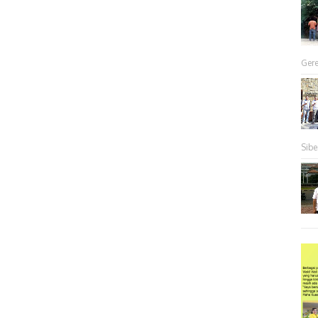
Gere
Sibe