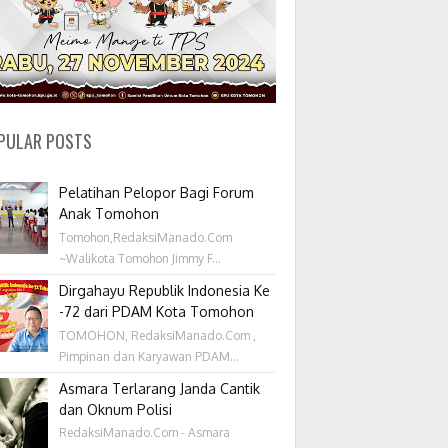
PULAR POSTS
Pelatihan Pelopor Bagi Forum
Anak Tomohon
Tomohon,RedaksiManado.Com
~Walikota Tomohon Jimmy F...
Dirgahayu Republik Indonesia Ke
-72 dari PDAM Kota Tomohon
TOMOHON, RedaksiManado.Com ,
Pimpinan dan Karyawan PDAM...
Asmara Terlarang Janda Cantik
dan Oknum Polisi
RedaksiManado.Com - Asmara