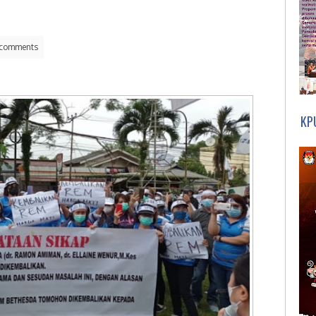
comments
KP