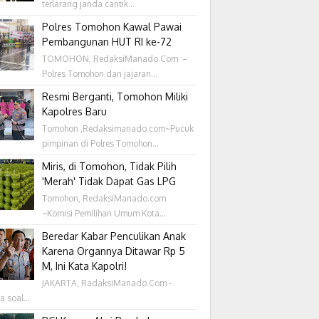
terlarang janda cantik...
Polres Tomohon Kawal Pawai
Pembangunan HUT RI ke-72
TOMOHON, RedaksiManado.Com –
Polres Tomohon dan jajaran...
Resmi Berganti, Tomohon Miliki
Kapolres Baru
Tomohon ,Redaksimanado.com~Pucuk
pimpinan di Polres Tomohon...
Miris, di Tomohon, Tidak Pilih
'Merah' Tidak Dapat Gas LPG
Tomohon, RedaksiManado.com
~Komisi Pemilihan Umum Kota...
Beredar Kabar Penculikan Anak
Karena Organnya Ditawar Rp 5
M, Ini Kata Kapolri!
JAKARTA, RadaksiManado.Com -
a soal...