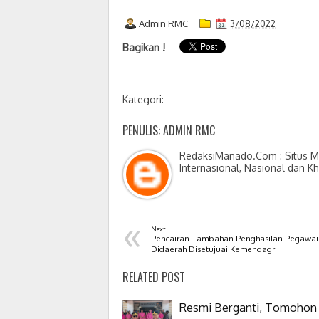
Admin RMC
3/08/2022
Bagikan !
Kategori:
PENULIS: ADMIN RMC
RedaksiManado.Com : Situs Me
Internasional, Nasional dan K
«
Next
Pencairan Tambahan Penghasilan Pegawai
Didaerah Disetujuai Kemendagri
RELATED POST
Resmi Berganti, Tomohon