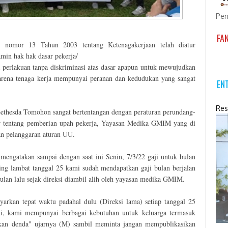
Pen
FA
nomor 13 Tahun 2003 tentang Ketenagakerjaan telah diatur
amin hak hak dasar pekerja/
perlakuan tanpa diskriminasi atas dasar apapun untuk mewujudkan
karena tenaga kerja mempunyai peranan dan kedudukan yang sangat
EN
Res
Bethesda Tomohon sangat bertentangan dengan peraturan perundang-
r tentang pemberian upah pekerja, Yayasan Medika GMIM yang di
an pelanggaran aturan UU.
ngatakan sampai dengan saat ini Senin, 7/3/22 gaji untuk bulan
ing lambat tanggal 25 kami sudah mendapatkan gaji bulan berjalan
bulan lalu sejak direksi diambil alih oleh yayasan medika GMIM.
arkan tepat waktu padahal dulu (Direksi lama) setiap tanggal 25
ami, kami mempunyai berbagai kebutuhan untuk keluarga termasuk
akan denda" ujarnya (M) sambil meminta jangan mempublikasikan