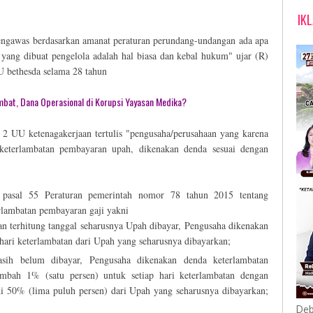
IK
engawas berdasarkan amanat peraturan perundang-undangan ada apa
ang dibuat pengelola adalah hal biasa dan kebal hukum" ujar (R)
 bethesda selama 28 tahun
bat, Dana Operasional di Korupsi Yayasan Medika?
 2 UU ketenagakerjaan tertulis "pengusaha/perusahaan yang karena
 keterlambatan pembayaran upah, dikenakan denda sesuai dengan
am pasal 55 Peraturan pemerintah nomor 78 tahun 2015 tentang
lambatan pembayaran gaji yakni
an terhitung tanggal seharusnya Upah dibayar, Pengusaha dikenakan
 hari keterlambatan dari Upah yang seharusnya dibayarkan;
asih belum dibayar, Pengusaha dikenakan denda keterlambatan
mbah 1% (satu persen) untuk setiap hari keterlambatan dengan
ihi 50% (lima puluh persen) dari Upah yang seharusnya dibayarkan;
Deb