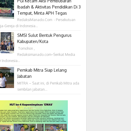
PGI Kecam Aksi Pembubaran
Ibadah & Aktivitas Pendidikan Di 3
Tempat, Minta APH Tegas
RedaksiManado.Com - Persekutuan
ja-Gereja di Indonesia...
SMSI Sulut Bentuk Pengurus
Kabupaten/Kota
‎ Tomohon ,
Redaksimanado.com~Serikat Media
r Indonesia...
Pemkab Mitra Siap Lelang
Jabatan
MITRA – Saat ini, di Pemkab Mitra ada
sembilan jabatan...