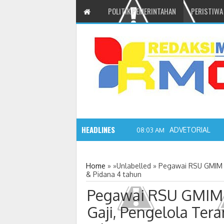
POLITIK PEMERINTAHAN
PERISTIWA
HEADLINES
ADVETORIAL JO
08:03 AM
Home
» »Unlabelled »
Pegawai RSU GMIM 
& Pidana 4 tahun
Pegawai RSU GMIM 
Gaji, Pengelola Te