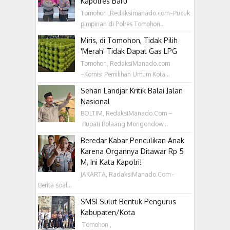
Kapolres Baru
Tomohon ,Redaksimanado.com~Pucuk
pimpinan di Polres Tomohon...
Miris, di Tomohon, Tidak Pilih
'Merah' Tidak Dapat Gas LPG
Tomohon, RedaksiManado.com
~Komisi Pemilihan Umum Kota...
Sehan Landjar Kritik Balai Jalan
Nasional
BOLTIM, RedaksiManado.Com –
Bupati Bolaang Mongondow...
Beredar Kabar Penculikan Anak
Karena Organnya Ditawar Rp 5
M, Ini Kata Kapolri!
JAKARTA, RadaksiManado.Com -
Berita soal...
SMSI Sulut Bentuk Pengurus
Kabupaten/Kota
‎ Tomohon ,