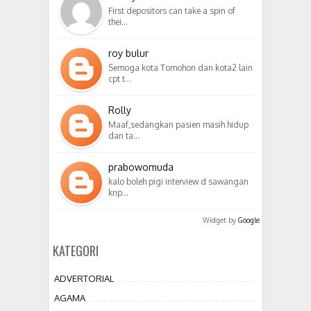
First depositors can take a spin of
thei…
roy bulur
Semoga kota Tomohon dan kota2 lain
cpt t…
Rolly
Maaf,sedangkan pasien masih hidup
dan ta…
prabowomuda
kalo boleh pigi interview d sawangan
knp…
Widget by
Google
KATEGORI
ADVERTORIAL
AGAMA