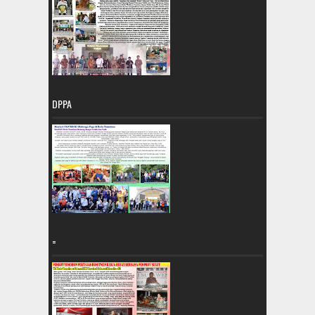
DPPA
=