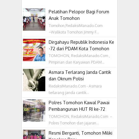
Pelatihan Pelopor Bagi Forum
Anak Tomohon
Tomohon,RedaksiManado.Com
~Walikota Tomohon Jimmy F...
Dirgahayu Republik Indonesia Ke
-72 dari PDAM Kota Tomohon
TOMOHON, RedaksiManado.Com ,
Pimpinan dan Karyawan PDAM...
Asmara Terlarang Janda Cantik
dan Oknum Polisi
RedaksiManado.Com - Asmara
terlarang janda cantik...
Polres Tomohon Kawal Pawai
Pembangunan HUT RI ke-72
TOMOHON, RedaksiManado.Com –
Polres Tomohon dan jajaran...
Resmi Berganti, Tomohon Miliki