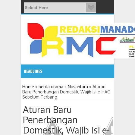
HEADLINES
08:03 AM
Home
»
berita utama
»
Nusantara
»
Aturan
Baru Penerbangan Domestik, Wajib Isi e-HAC
Sebelum Terbang
ADVETORIAL JONRU GANTIKAN MONO PIMPIN DPRD TO
Aturan Baru
Penerbangan
Domestik, Wajib Isi e-