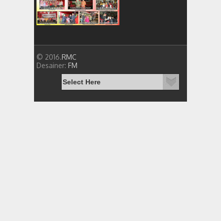
© 2016.
RMC
Desainer:
FM