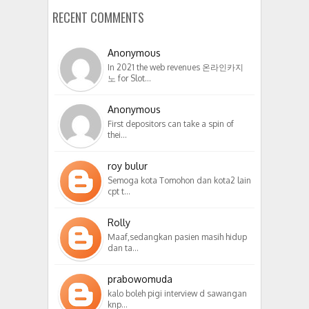
RECENT COMMENTS
Anonymous
In 2021 the web revenues 온라인카지
노 for Slot…
Anonymous
First depositors can take a spin of
thei…
roy bulur
Semoga kota Tomohon dan kota2 lain
cpt t…
Rolly
Maaf,sedangkan pasien masih hidup
dan ta…
prabowomuda
kalo boleh pigi interview d sawangan
knp…