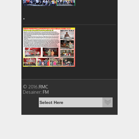
=
© 2016.
RMC
Desainer:
FM