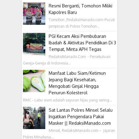
Resmi Berganti, Tomohon Miliki
Kapolres Baru
Tomohon ,Redaksimanado.com~Pucuk
pimpinan di Polres Tomohon...
PGI Kecam Aksi Pembubaran
Ibadah & Aktivitas Pendidikan Di 3
Tempat, Minta APH Tegas
RedaksiManado.Com - Persekutuan
Gereja-Gereja di Indonesia...
Manfaat Labu Siam/Ketimun
Jepang Bagi Kesehatan,
Mengobati Ginjal Hingga
Penurun Kolesterol
RMC - Labu siam adalah sayuran hijau yang sering...
Sat Lantas Polres Minsel Selalu
Ingatkan Pengendara Pakai
Masker || RedaksiManado.com
Minsel, RedaksiManado.com -- Jajaran
Polres Minahasa...