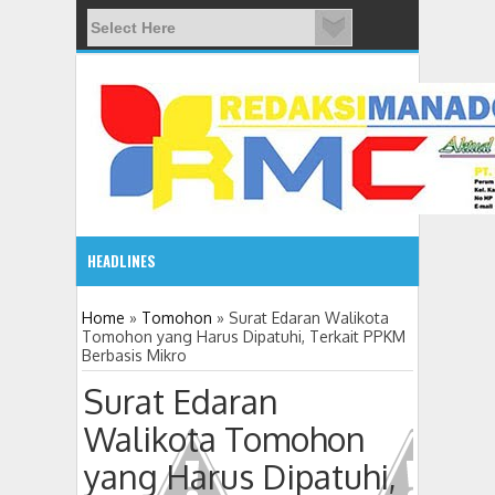
HEADLINES
08:03 AM
Home
»
Tomohon
»
Surat Edaran Walikota
Tomohon yang Harus Dipatuhi, Terkait PPKM
Berbasis Mikro
ADVETORIAL JONRU GANTIKAN MONO PIMPIN DPRD TO
Surat Edaran
Walikota Tomohon
yang Harus Dipatuhi,