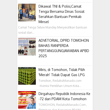
Dikawal TNI & Polisi,Camat
Tenga Bersama Dinas Sosial
Serahkan Bantuan Pemkab
Minsel
Camat Tenga Selvie Mandey Menyerahkan bantuan
sosial dari...
ADVETORIAL, DPRD TOMOHON
BAHAS RANPERDA
PERTANGGUNGJAWABAN APBD
2025
Miris, di Tomohon, Tidak Pilih
'Merah' Tidak Dapat Gas LPG
Tomohon, RedaksiManado.com
~Komisi Pemilihan Umum Kota...
Dirgahayu Republik Indonesia Ke
-72 dari PDAM Kota Tomohon
TOMOHON, RedaksiManado.Com ,
Pimpinan dan Karyawan PDAM...