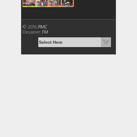
© 2016.
RMC
Desainer:
FM