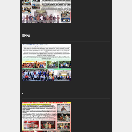
DPPA
=