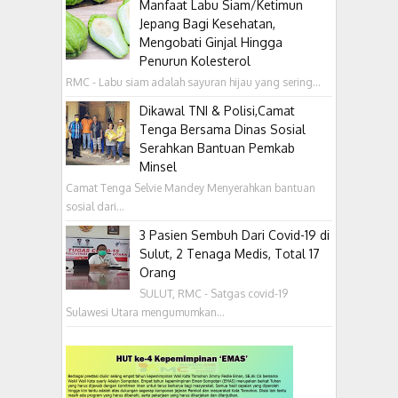
Manfaat Labu Siam/Ketimun
Jepang Bagi Kesehatan,
Mengobati Ginjal Hingga
Penurun Kolesterol
RMC - Labu siam adalah sayuran hijau yang sering...
Dikawal TNI & Polisi,Camat
Tenga Bersama Dinas Sosial
Serahkan Bantuan Pemkab
Minsel
Camat Tenga Selvie Mandey Menyerahkan bantuan
sosial dari...
3 Pasien Sembuh Dari Covid-19 di
Sulut, 2 Tenaga Medis, Total 17
Orang
SULUT, RMC - Satgas covid-19
Sulawesi Utara mengumumkan...