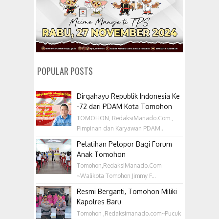
POPULAR POSTS
Dirgahayu Republik Indonesia Ke
-72 dari PDAM Kota Tomohon
TOMOHON, RedaksiManado.Com ,
Pimpinan dan Karyawan PDAM...
Pelatihan Pelopor Bagi Forum
Anak Tomohon
Tomohon,RedaksiManado.Com
~Walikota Tomohon Jimmy F...
Resmi Berganti, Tomohon Miliki
Kapolres Baru
Tomohon ,Redaksimanado.com~Pucuk