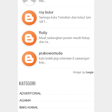
thei…
roy bulur
Semoga kota Tomohon dan kota2 lain
cpt t…
Rolly
Maaf,sedangkan pasien masih hidup
dan ta…
prabowomuda
kalo boleh pigi interview d sawangan
knp…
Widget by
Google
KATEGORI
ADVERTORIAL
AGAMA
BAKU KANAL