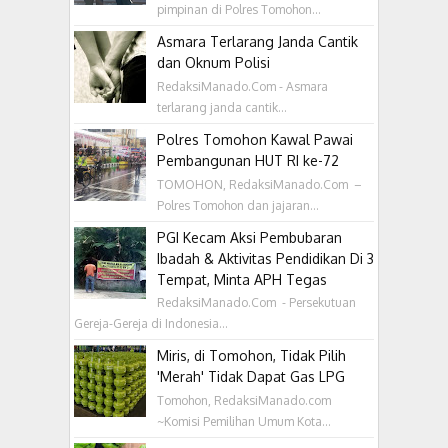
pimpinan di Polres Tomohon...
Asmara Terlarang Janda Cantik
dan Oknum Polisi
RedaksiManado.Com - Asmara
terlarang janda cantik...
Polres Tomohon Kawal Pawai
Pembangunan HUT RI ke-72
TOMOHON, RedaksiManado.Com –
Polres Tomohon dan jajaran...
PGI Kecam Aksi Pembubaran
Ibadah & Aktivitas Pendidikan Di 3
Tempat, Minta APH Tegas
RedaksiManado.Com - Persekutuan
Gereja-Gereja di Indonesia...
Miris, di Tomohon, Tidak Pilih
'Merah' Tidak Dapat Gas LPG
Tomohon, RedaksiManado.com
~Komisi Pemilihan Umum Kota...