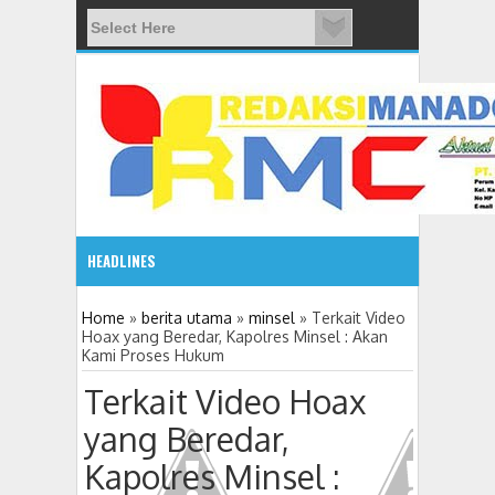
HEADLINES
2:10 PM
Home
»
berita utama
»
minsel
»
Terkait Video
Hoax yang Beredar, Kapolres Minsel : Akan
Kami Proses Hukum
Gelar Seminar Budaya, Masyarakat Siap Tentukan Tahun B
Terkait Video Hoax
yang Beredar,
Kapolres Minsel :