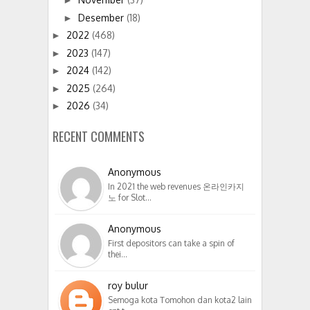
►
Desember
(18)
►
2022
(468)
►
2023
(147)
►
2024
(142)
►
2025
(264)
►
2026
(34)
►
RECENT COMMENTS
Anonymous
In 2021 the web revenues 온라인카지
노 for Slot…
Anonymous
First depositors can take a spin of
thei…
roy bulur
Semoga kota Tomohon dan kota2 lain