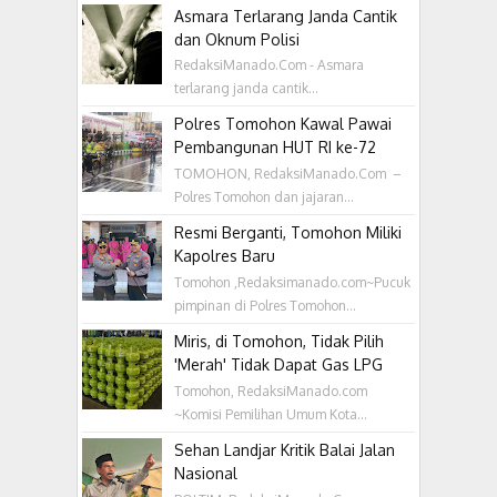
Asmara Terlarang Janda Cantik
dan Oknum Polisi
RedaksiManado.Com - Asmara
terlarang janda cantik...
Polres Tomohon Kawal Pawai
Pembangunan HUT RI ke-72
TOMOHON, RedaksiManado.Com –
Polres Tomohon dan jajaran...
Resmi Berganti, Tomohon Miliki
Kapolres Baru
Tomohon ,Redaksimanado.com~Pucuk
pimpinan di Polres Tomohon...
Miris, di Tomohon, Tidak Pilih
'Merah' Tidak Dapat Gas LPG
Tomohon, RedaksiManado.com
~Komisi Pemilihan Umum Kota...
Sehan Landjar Kritik Balai Jalan
Nasional