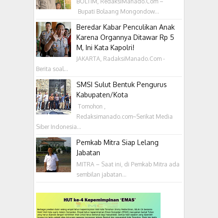
BOLTIM, RedaksiManado.Com –
Bupati Bolaang Mongondow...
Beredar Kabar Penculikan Anak
Karena Organnya Ditawar Rp 5
M, Ini Kata Kapolri!
JAKARTA, RadaksiManado.Com -
Berita soal...
SMSI Sulut Bentuk Pengurus
Kabupaten/Kota
‎ Tomohon ,
Redaksimanado.com~Serikat Media
Siber Indonesia...
Pemkab Mitra Siap Lelang
Jabatan
MITRA – Saat ini, di Pemkab Mitra ada
sembilan jabatan...