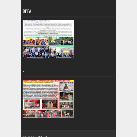
DPPA
=