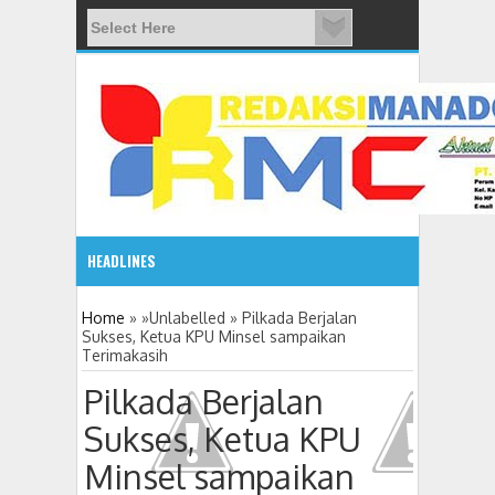
HEADLINES
08:03 AM
Home
» »Unlabelled »
Pilkada Berjalan
Sukses, Ketua KPU Minsel sampaikan
Terimakasih
ADVETORIAL JONRU GANTIKAN MONO PIMPIN DPRD TO
Pilkada Berjalan
Sukses, Ketua KPU
Minsel sampaikan