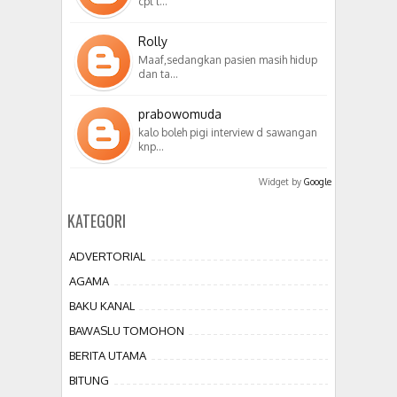
cpt t…
Rolly
Maaf,sedangkan pasien masih hidup
dan ta…
prabowomuda
kalo boleh pigi interview d sawangan
knp…
Widget by
Google
KATEGORI
ADVERTORIAL
AGAMA
BAKU KANAL
BAWASLU TOMOHON
BERITA UTAMA
BITUNG