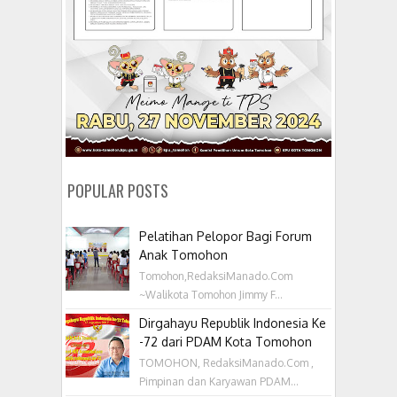
POPULAR POSTS
Pelatihan Pelopor Bagi Forum
Anak Tomohon
Tomohon,RedaksiManado.Com
~Walikota Tomohon Jimmy F...
Dirgahayu Republik Indonesia Ke
-72 dari PDAM Kota Tomohon
TOMOHON, RedaksiManado.Com ,
Pimpinan dan Karyawan PDAM...