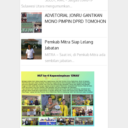
SULUT, RMC - Satgas covid-19
Sulawesi Utara mengumumkan...
ADVETORIAL JONRU GANTIKAN
MONO PIMPIN DPRD TOMOHON
Pemkab Mitra Siap Lelang
Jabatan
MITRA – Saat ini, di Pemkab Mitra ada
sembilan jabatan...