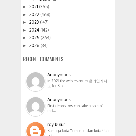
2021
(365)
►
2022
(468)
►
2023
(147)
►
2024
(142)
►
2025
(264)
►
2026
(34)
►
RECENT COMMENTS
Anonymous
In 2021 the web revenues 온라인카지
노 for Slot…
Anonymous
First depositors can take a spin of
thei…
roy bulur
Semoga kota Tomohon dan kota2 lain
cpt t…