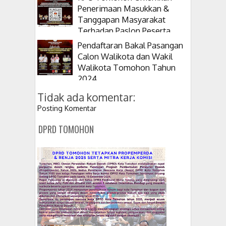
Penerimaan Masukkan &
Tanggapan Masyarakat
Terhadap Paslon Peserta
Pilkada 2024
Pendaftaran Bakal Pasangan
Calon Walikota dan Wakil
Walikota Tomohon Tahun
2024
Tidak ada komentar:
Posting Komentar
DPRD TOMOHON