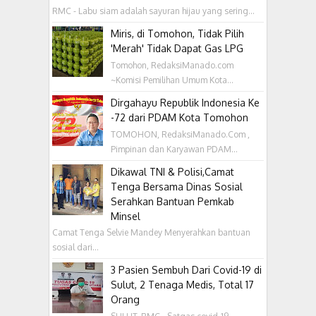
RMC - Labu siam adalah sayuran hijau yang sering...
Miris, di Tomohon, Tidak Pilih
'Merah' Tidak Dapat Gas LPG
Tomohon, RedaksiManado.com
~Komisi Pemilihan Umum Kota...
Dirgahayu Republik Indonesia Ke
-72 dari PDAM Kota Tomohon
TOMOHON, RedaksiManado.Com ,
Pimpinan dan Karyawan PDAM...
Dikawal TNI & Polisi,Camat
Tenga Bersama Dinas Sosial
Serahkan Bantuan Pemkab
Minsel
Camat Tenga Selvie Mandey Menyerahkan bantuan
sosial dari...
3 Pasien Sembuh Dari Covid-19 di
Sulut, 2 Tenaga Medis, Total 17
Orang