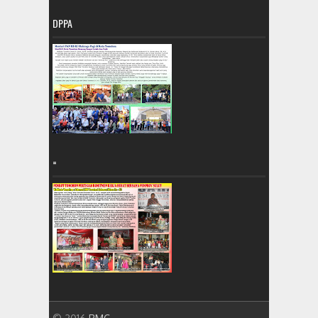
DPPA
=