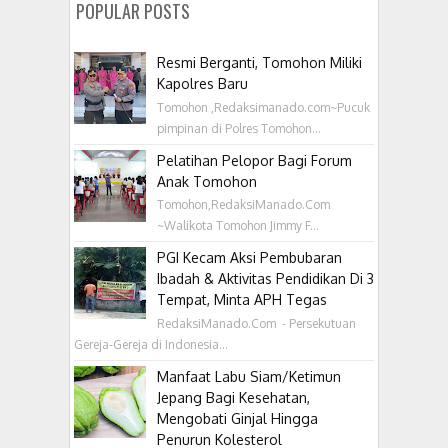
POPULAR POSTS
Resmi Berganti, Tomohon Miliki
Kapolres Baru
Tomohon ,Redaksimanado.com~Pucuk
pimpinan di Polres Tomohon...
Pelatihan Pelopor Bagi Forum
Anak Tomohon
Tomohon,RedaksiManado.Com
~Walikota Tomohon Jimmy F...
PGI Kecam Aksi Pembubaran
Ibadah & Aktivitas Pendidikan Di 3
Tempat, Minta APH Tegas
RedaksiManado.Com - Persekutuan
Gereja-Gereja di Indonesia...
Manfaat Labu Siam/Ketimun
Jepang Bagi Kesehatan,
Mengobati Ginjal Hingga
Penurun Kolesterol