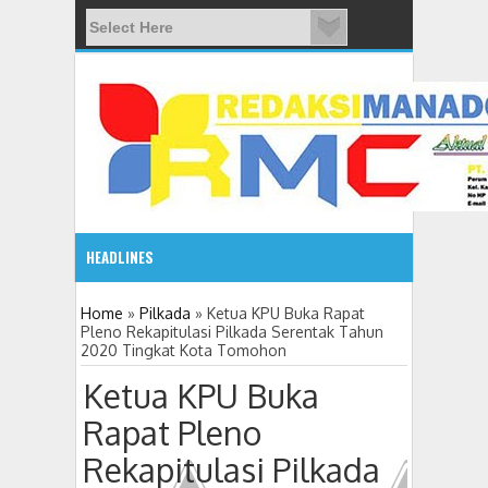
HEADLINES
08:03 AM
Home
»
Pilkada
»
Ketua KPU Buka Rapat
Pleno Rekapitulasi Pilkada Serentak Tahun
2020 Tingkat Kota Tomohon
ADVETORIAL JONRU GANTIKAN MONO PIMPIN DPRD TO
Ketua KPU Buka
Rapat Pleno
Rekapitulasi Pilkada