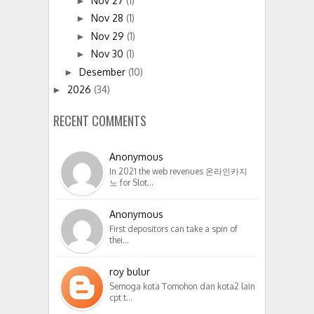
Nov 27
(1)
►
Nov 28
(1)
►
Nov 29
(1)
►
Nov 30
(1)
►
Desember
(10)
►
2026
(34)
►
RECENT COMMENTS
Anonymous
In 2021 the web revenues 온라인카지
노 for Slot…
Anonymous
First depositors can take a spin of
thei…
roy bulur
Semoga kota Tomohon dan kota2 lain
cpt t…