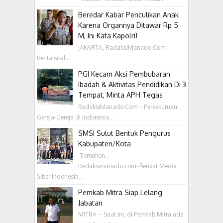
Beredar Kabar Penculikan Anak
Karena Organnya Ditawar Rp 5
M, Ini Kata Kapolri!
JAKARTA, RadaksiManado.Com -
Berita soal...
PGI Kecam Aksi Pembubaran
Ibadah & Aktivitas Pendidikan Di 3
Tempat, Minta APH Tegas
RedaksiManado.Com - Persekutuan
Gereja-Gereja di Indonesia...
SMSI Sulut Bentuk Pengurus
Kabupaten/Kota
‎ Tomohon ,
Redaksimanado.com~Serikat Media
Siber Indonesia...
Pemkab Mitra Siap Lelang
Jabatan
MITRA – Saat ini, di Pemkab Mitra ada