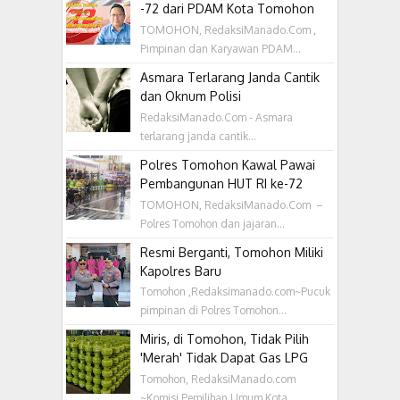
-72 dari PDAM Kota Tomohon
TOMOHON, RedaksiManado.Com ,
Pimpinan dan Karyawan PDAM...
Asmara Terlarang Janda Cantik
dan Oknum Polisi
RedaksiManado.Com - Asmara
terlarang janda cantik...
Polres Tomohon Kawal Pawai
Pembangunan HUT RI ke-72
TOMOHON, RedaksiManado.Com –
Polres Tomohon dan jajaran...
Resmi Berganti, Tomohon Miliki
Kapolres Baru
Tomohon ,Redaksimanado.com~Pucuk
pimpinan di Polres Tomohon...
Miris, di Tomohon, Tidak Pilih
'Merah' Tidak Dapat Gas LPG
Tomohon, RedaksiManado.com
~Komisi Pemilihan Umum Kota...