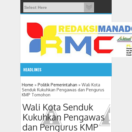
HEADLINES
08:03 AM
Home
»
Politik Pemerintahan
»
Wali Kota
Senduk Kukuhkan Pengawas dan Pengurus
KMP Tomohon
ADVETORIAL JONRU GANTIKAN MONO PIMPIN DPRD TO
Wali Kota Senduk
Kukuhkan Pengawas
dan Pengurus KMP