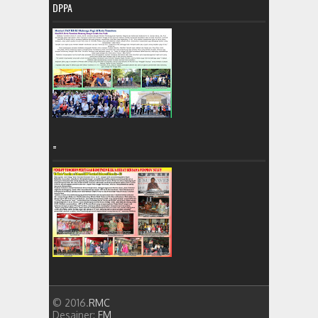
DPPA
=
© 2016.
RMC
Desainer:
FM