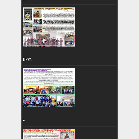
DPPA
=