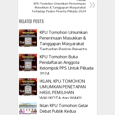
»
KPU Tomohon Umumkan Penerimaan
Masukkan & Tanggapan Masyarakat
Terhadap Paslon Peserta Pilkada 2024
RELATED POSTS
KPU Tomohon Umumkan
Penerimaan Masukkan &
Tanggapan Masyarakat
Terhadap Paslon Peserta
Pilkada 2024
KPU Tomohon Buka
Pendaftaran Anggota
Kelompok PPS Untuk Pilkada
2024
IKLAN, KPU TOMOHON
UMUMKAN PENETAPAN
HASIL PEMILIHAN
WALIKOTA dan WAKIL
WALIKOTA TOMOHON
Iklan KPU Tomohon Gelar
TAHUN 2024
Debat Publik Kedua