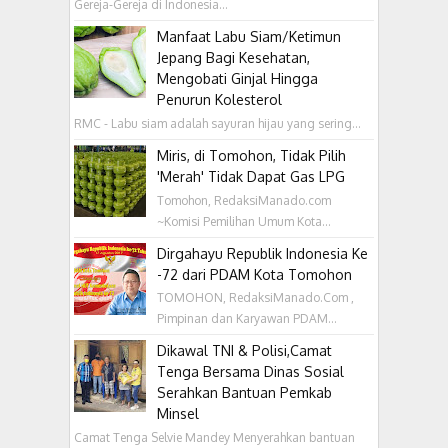
Gereja-Gereja di Indonesia...
Manfaat Labu Siam/Ketimun
Jepang Bagi Kesehatan,
Mengobati Ginjal Hingga
Penurun Kolesterol
RMC - Labu siam adalah sayuran hijau yang sering...
Miris, di Tomohon, Tidak Pilih
'Merah' Tidak Dapat Gas LPG
Tomohon, RedaksiManado.com
~Komisi Pemilihan Umum Kota...
Dirgahayu Republik Indonesia Ke
-72 dari PDAM Kota Tomohon
TOMOHON, RedaksiManado.Com ,
Pimpinan dan Karyawan PDAM...
Dikawal TNI & Polisi,Camat
Tenga Bersama Dinas Sosial
Serahkan Bantuan Pemkab
Minsel
Camat Tenga Selvie Mandey Menyerahkan bantuan