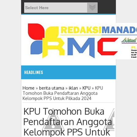
HEADLINES
08:03 AM
Home
»
berita utama
»
iklan
»
KPU
»
KPU
Tomohon Buka Pendaftaran Anggota
Kelompok PPS Untuk Pilkada 2024
ADVETORIAL JONRU GANTIKAN MONO PIMPIN DPRD TO
KPU Tomohon Buka
Pendaftaran Anggota
Kelompok PPS Untuk