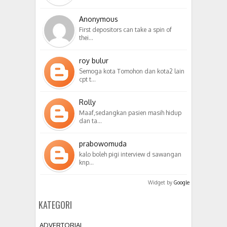
Anonymous
First depositors can take a spin of
thei…
roy bulur
Semoga kota Tomohon dan kota2 lain
cpt t…
Rolly
Maaf,sedangkan pasien masih hidup
dan ta…
prabowomuda
kalo boleh pigi interview d sawangan
knp…
Widget by
Google
KATEGORI
ADVERTORIAL