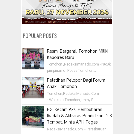
POPULAR POSTS
Resmi Berganti, Tomohon Miliki
Kapolres Baru
Tomohon ,Redaksimanado.com~Pucuk
pimpinan di Polres Tomohon...
Pelatihan Pelopor Bagi Forum
Anak Tomohon
Tomohon,RedaksiManado.Com
~Walikota Tomohon Jimmy F...
PGI Kecam Aksi Pembubaran
Ibadah & Aktivitas Pendidikan Di 3
Tempat, Minta APH Tegas
RedaksiManado.Com - Persekutuan