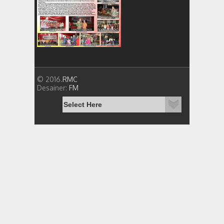
© 2016.
RMC
Desainer:
FM