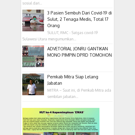
sosial dari...
3 Pasien Sembuh Dari Covid-19 di
Sulut, 2 Tenaga Medis, Total 17
Orang
SULUT, RMC - Satgas covid-19
Sulawesi Utara mengumumkan...
ADVETORIAL JONRU GANTIKAN
MONO PIMPIN DPRD TOMOHON
Pemkab Mitra Siap Lelang
Jabatan
MITRA – Saat ini, di Pemkab Mitra ada
sembilan jabatan...