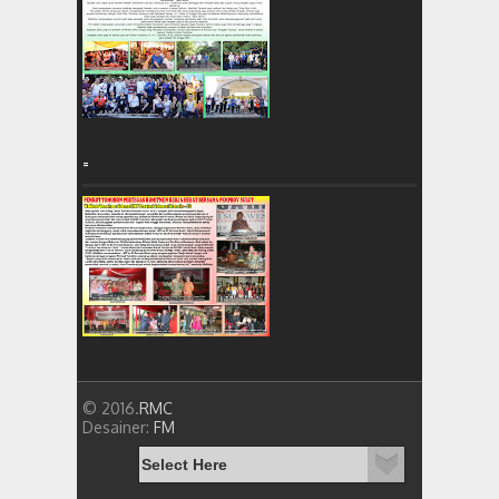
=
© 2016.
RMC
Desainer:
FM