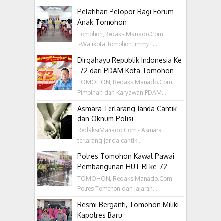
Pelatihan Pelopor Bagi Forum
Anak Tomohon
Tomohon,RedaksiManado.Com
~Walikota Tomohon Jimmy F...
Dirgahayu Republik Indonesia Ke
-72 dari PDAM Kota Tomohon
TOMOHON, RedaksiManado.Com ,
Pimpinan dan Karyawan PDAM...
Asmara Terlarang Janda Cantik
dan Oknum Polisi
RedaksiManado.Com - Asmara
terlarang janda cantik...
Polres Tomohon Kawal Pawai
Pembangunan HUT RI ke-72
TOMOHON, RedaksiManado.Com –
Polres Tomohon dan jajaran...
Resmi Berganti, Tomohon Miliki
Kapolres Baru