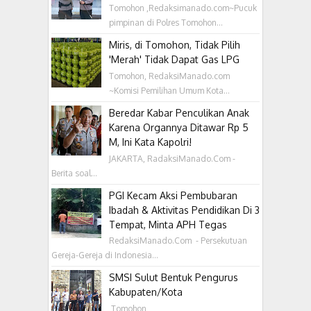
Tomohon ,Redaksimanado.com~Pucuk
pimpinan di Polres Tomohon...
Miris, di Tomohon, Tidak Pilih
'Merah' Tidak Dapat Gas LPG
Tomohon, RedaksiManado.com
~Komisi Pemilihan Umum Kota...
Beredar Kabar Penculikan Anak
Karena Organnya Ditawar Rp 5
M, Ini Kata Kapolri!
JAKARTA, RadaksiManado.Com -
Berita soal...
PGI Kecam Aksi Pembubaran
Ibadah & Aktivitas Pendidikan Di 3
Tempat, Minta APH Tegas
RedaksiManado.Com - Persekutuan
Gereja-Gereja di Indonesia...
SMSI Sulut Bentuk Pengurus
Kabupaten/Kota
‎ Tomohon ,