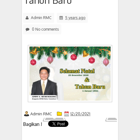
Tahun Baru
Admin RMC
5 years ago
0 No comments
Admin RMC
12/20/2021
Bagikan !