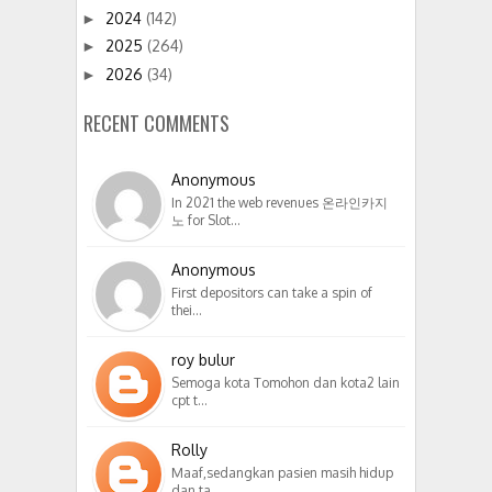
2024
(142)
►
2025
(264)
►
2026
(34)
►
RECENT COMMENTS
Anonymous
In 2021 the web revenues 온라인카지
노 for Slot…
Anonymous
First depositors can take a spin of
thei…
roy bulur
Semoga kota Tomohon dan kota2 lain
cpt t…
Rolly
Maaf,sedangkan pasien masih hidup
dan ta…