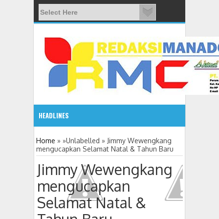
HEADLINES
08:03 AM
Home
» »Unlabelled »
Jimmy Wewengkang
mengucapkan Selamat Natal & Tahun Baru
ADVETORIAL JONRU GANTIKAN MONO PIMPIN DPRD TO
Jimmy Wewengkang
mengucapkan
Selamat Natal &