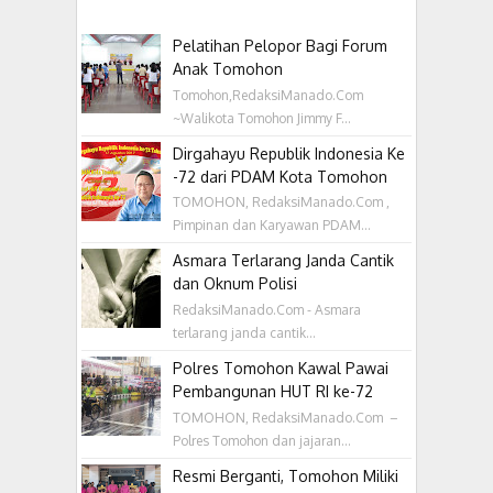
Pelatihan Pelopor Bagi Forum
Anak Tomohon
Tomohon,RedaksiManado.Com
~Walikota Tomohon Jimmy F...
Dirgahayu Republik Indonesia Ke
-72 dari PDAM Kota Tomohon
TOMOHON, RedaksiManado.Com ,
Pimpinan dan Karyawan PDAM...
Asmara Terlarang Janda Cantik
dan Oknum Polisi
RedaksiManado.Com - Asmara
terlarang janda cantik...
Polres Tomohon Kawal Pawai
Pembangunan HUT RI ke-72
TOMOHON, RedaksiManado.Com –
Polres Tomohon dan jajaran...
Resmi Berganti, Tomohon Miliki