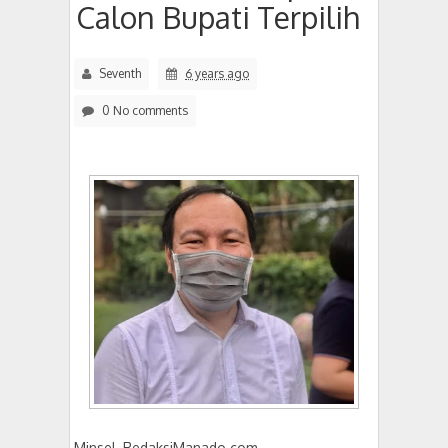
Calon Bupati Terpilih
Seventh
6 years ago
0 No comments
Minsel, RedaksiManado.com -