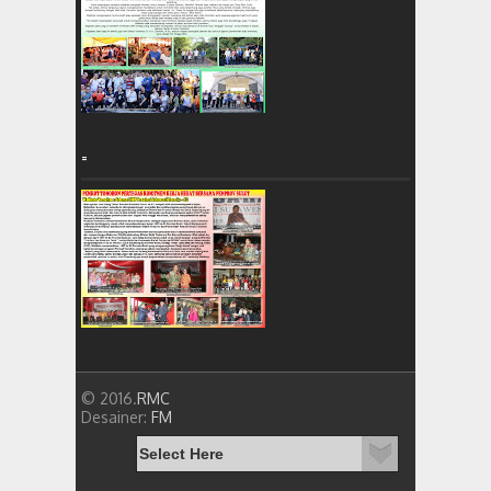
=
© 2016.
RMC
Desainer:
FM