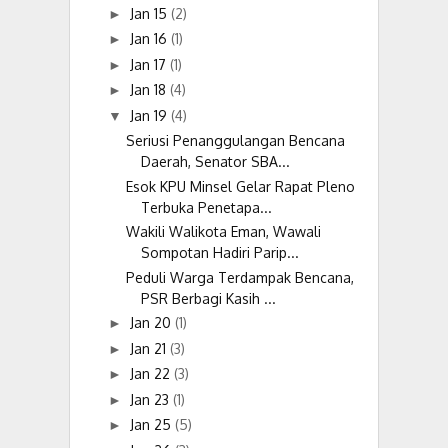
Jan 15
(2)
►
Jan 16
(1)
►
Jan 17
(1)
►
Jan 18
(4)
►
Jan 19
(4)
▼
Seriusi Penanggulangan Bencana
Daerah, Senator SBA...
Esok KPU Minsel Gelar Rapat Pleno
Terbuka Penetapa...
Wakili Walikota Eman, Wawali
Sompotan Hadiri Parip...
Peduli Warga Terdampak Bencana,
PSR Berbagi Kasih ...
Jan 20
(1)
►
Jan 21
(3)
►
Jan 22
(3)
►
Jan 23
(1)
►
Jan 25
(5)
►