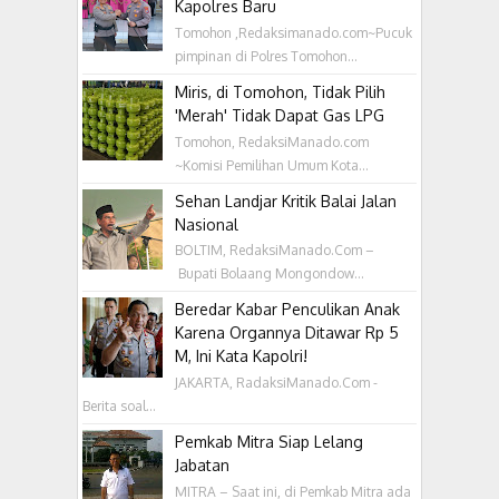
Kapolres Baru
Tomohon ,Redaksimanado.com~Pucuk
pimpinan di Polres Tomohon...
Miris, di Tomohon, Tidak Pilih
'Merah' Tidak Dapat Gas LPG
Tomohon, RedaksiManado.com
~Komisi Pemilihan Umum Kota...
Sehan Landjar Kritik Balai Jalan
Nasional
BOLTIM, RedaksiManado.Com –
Bupati Bolaang Mongondow...
Beredar Kabar Penculikan Anak
Karena Organnya Ditawar Rp 5
M, Ini Kata Kapolri!
JAKARTA, RadaksiManado.Com -
Berita soal...
Pemkab Mitra Siap Lelang
Jabatan
MITRA – Saat ini, di Pemkab Mitra ada