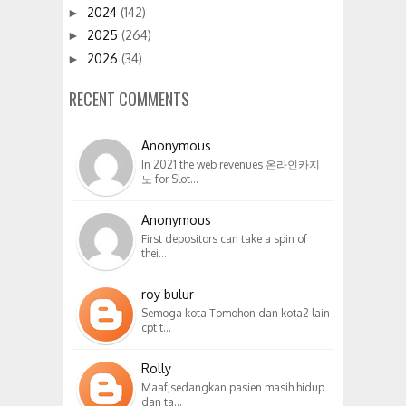
2024
(142)
►
2025
(264)
►
2026
(34)
►
RECENT COMMENTS
Anonymous
In 2021 the web revenues 온라인카지
노 for Slot…
Anonymous
First depositors can take a spin of
thei…
roy bulur
Semoga kota Tomohon dan kota2 lain
cpt t…
Rolly
Maaf,sedangkan pasien masih hidup
dan ta…