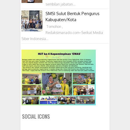
sembilan jabatan...
SMSI Sulut Bentuk Pengurus
Kabupaten/Kota
‎ Tomohon ,
Redaksimanado.com~Serikat Media
Siber Indonesia...
SOCIAL ICONS