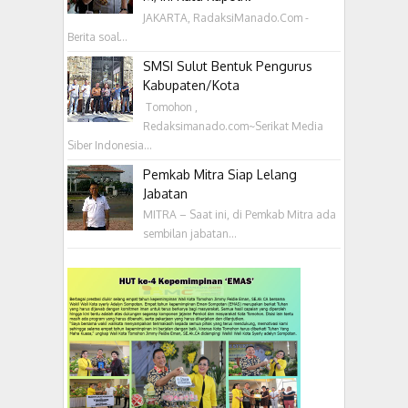
JAKARTA, RadaksiManado.Com -
Berita soal...
SMSI Sulut Bentuk Pengurus
Kabupaten/Kota
‎ Tomohon ,
Redaksimanado.com~Serikat Media
Siber Indonesia...
Pemkab Mitra Siap Lelang
Jabatan
MITRA – Saat ini, di Pemkab Mitra ada
sembilan jabatan...