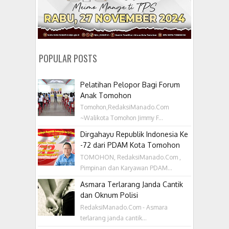
POPULAR POSTS
Pelatihan Pelopor Bagi Forum
Anak Tomohon
Tomohon,RedaksiManado.Com
~Walikota Tomohon Jimmy F...
Dirgahayu Republik Indonesia Ke
-72 dari PDAM Kota Tomohon
TOMOHON, RedaksiManado.Com ,
Pimpinan dan Karyawan PDAM...
Asmara Terlarang Janda Cantik
dan Oknum Polisi
RedaksiManado.Com - Asmara
terlarang janda cantik...