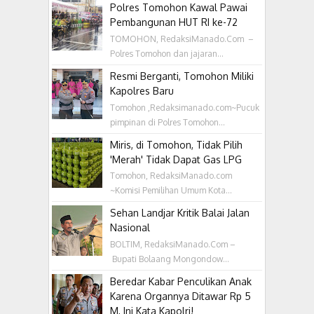
Polres Tomohon Kawal Pawai
Pembangunan HUT RI ke-72
TOMOHON, RedaksiManado.Com –
Polres Tomohon dan jajaran...
Resmi Berganti, Tomohon Miliki
Kapolres Baru
Tomohon ,Redaksimanado.com~Pucuk
pimpinan di Polres Tomohon...
Miris, di Tomohon, Tidak Pilih
'Merah' Tidak Dapat Gas LPG
Tomohon, RedaksiManado.com
~Komisi Pemilihan Umum Kota...
Sehan Landjar Kritik Balai Jalan
Nasional
BOLTIM, RedaksiManado.Com –
Bupati Bolaang Mongondow...
Beredar Kabar Penculikan Anak
Karena Organnya Ditawar Rp 5
M, Ini Kata Kapolri!