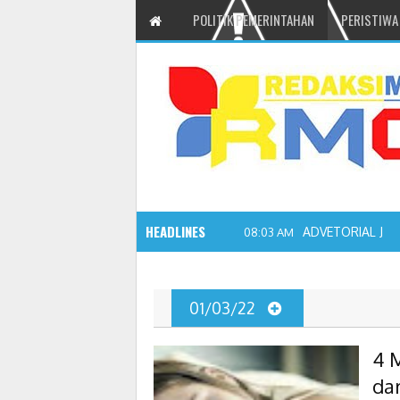
POLITIK PEMERINTAHAN
PERISTIWA
HEADLINES
ADVETORIAL JO
08:03 AM
01/03/22
4 
da