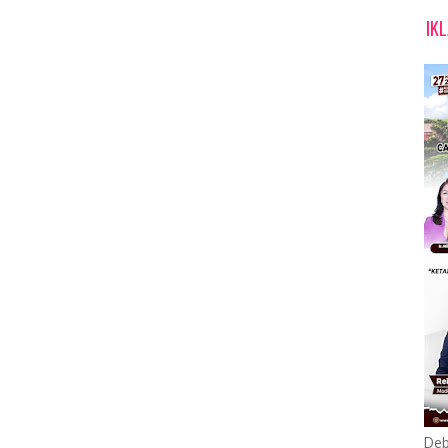
IK
Deb