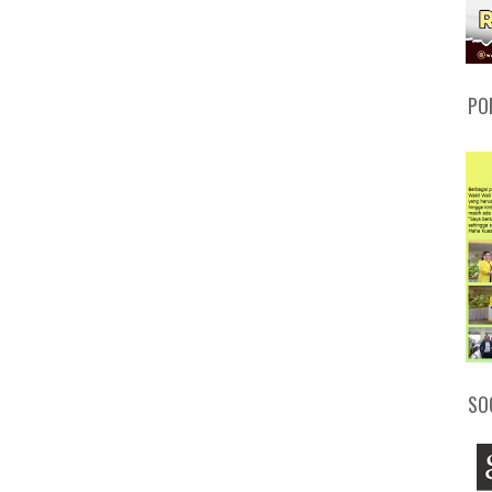
PO
SO