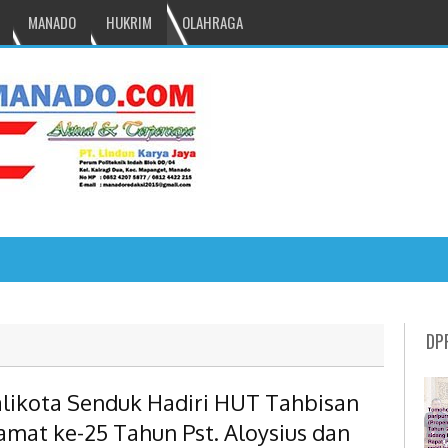
MANADO
HUKRIM
OLAHRAGA
NRU GANTIKAN MONO PIMPIN DPRD TOM
DP
likota Senduk Hadiri HUT Tahbisan
amat ke-25 Tahun Pst. Aloysius dan