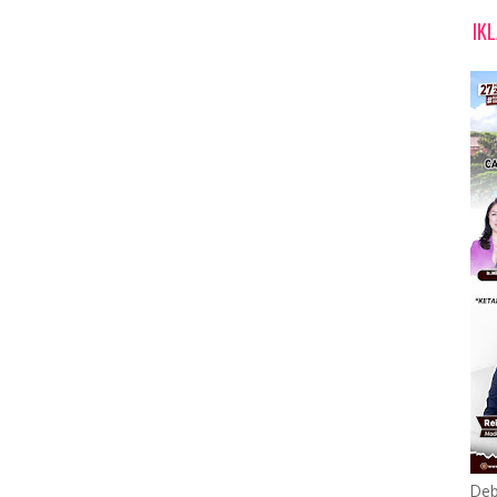
IK
Deb