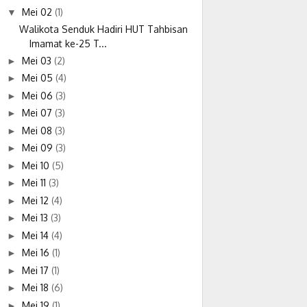
Mei 02
(1)
▼
Walikota Senduk Hadiri HUT Tahbisan
Imamat ke-25 T...
Mei 03
(2)
►
Mei 05
(4)
►
Mei 06
(3)
►
Mei 07
(3)
►
Mei 08
(3)
►
Mei 09
(3)
►
Mei 10
(5)
►
Mei 11
(3)
►
Mei 12
(4)
►
Mei 13
(3)
►
Mei 14
(4)
►
Mei 16
(1)
►
Mei 17
(1)
►
Mei 18
(6)
►
Mei 19
(1)
►