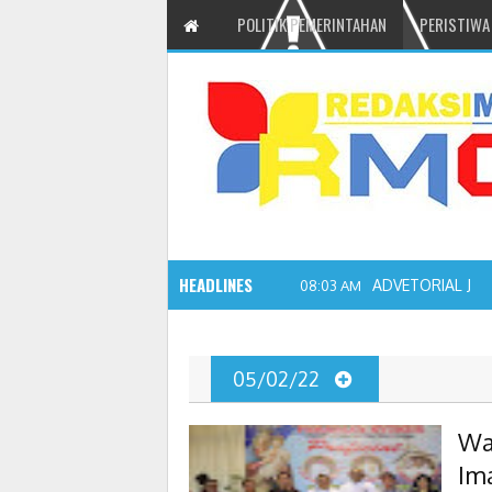
POLITIK PEMERINTAHAN
PERISTIWA
HEADLINES
ADVETORIAL JO
08:03 AM
05/02/22
Wa
Im