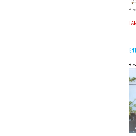
Pen
FA
EN
Res