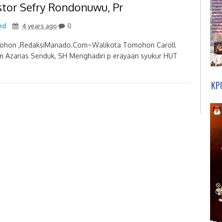
stor Sefry Rondonuwu, Pr
ed
4 years ago
0
hon ,RedaksiManado.Com~Walikota Tomohon Caroll
m Azarias Senduk, SH Menghadiri p erayaan syukur HUT
KP