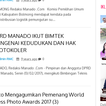
min RMC
9 years ago
0
IK
MONG Redaksi Manado .Com Komisi Pemilihan Umum
) Kabupaten Bolmong mendapat kendala pada
istribusian logistik pemungutan su...
RD MANADO IKUT BIMTEK
NGENAI KEDUDUKAN DAN HAK
OTOKOLER
min RMC
9 years ago
0
DO, Redaksi Manado .Com - Pimpinan dan Anggota DPRD
 Manado, Senin (13/02/2017), mengikuti Bimbingan Teknis
to Mengagumkan Pemenang World
ss Photo Awards 2017 (3)
Deb