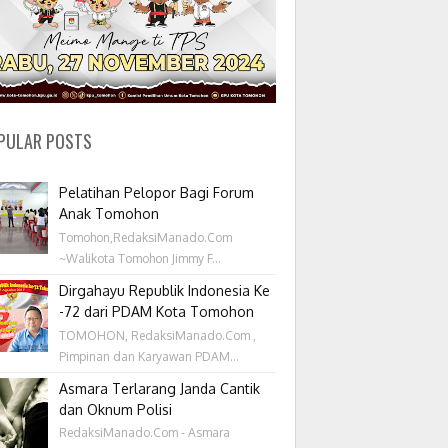
PULAR POSTS
Pelatihan Pelopor Bagi Forum
Anak Tomohon
Tomohon,RedaksiManado.Com
~Walikota Tomohon Jimmy F...
Dirgahayu Republik Indonesia Ke
-72 dari PDAM Kota Tomohon
TOMOHON, RedaksiManado.Com ,
Pimpinan dan Karyawan PDAM...
Asmara Terlarang Janda Cantik
dan Oknum Polisi
RedaksiManado.Com - Asmara