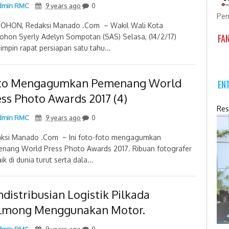
min RMC
9 years ago
0
Pen
HON, Redaksi Manado .Com – Wakil Wali Kota
FA
hon Syerly Adelyn Sompotan (SAS) Selasa, (14/2/17)
mpin rapat persiapan satu tahu...
to Mengagumkan Pemenang World
EN
ess Photo Awards 2017 (4)
Res
min RMC
9 years ago
0
ksi Manado .Com ~ Ini foto-foto mengagumkan
nang World Press Photo Awards 2017. Ribuan fotografer
ik di dunia turut serta dala...
distribusian Logistik Pilkada
lmong Menggunakan Motor.