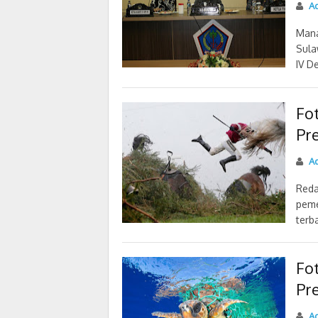
Ad
Mana
Sula
IV D
Fo
Pre
Ad
Reda
peme
terba
Fo
Pre
Ad