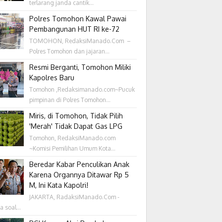
terlarang janda cantik...
Polres Tomohon Kawal Pawai
Pembangunan HUT RI ke-72
TOMOHON, RedaksiManado.Com –
Polres Tomohon dan jajaran...
Resmi Berganti, Tomohon Miliki
Kapolres Baru
Tomohon ,Redaksimanado.com~Pucuk
pimpinan di Polres Tomohon...
Miris, di Tomohon, Tidak Pilih
'Merah' Tidak Dapat Gas LPG
Tomohon, RedaksiManado.com
~Komisi Pemilihan Umum Kota...
Beredar Kabar Penculikan Anak
Karena Organnya Ditawar Rp 5
M, Ini Kata Kapolri!
JAKARTA, RadaksiManado.Com -
a soal...