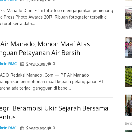
ksi Manado .Com ~ Ini foto-foto mengagumkan pemenang
d Press Photo Awards 2017. Ribuan fotografer terbaik di
 turut serta dala...
 Air Manado, Mohon Maaf Atas
nguan Pelayanan Air Bersih
min RMC
9 years ago
0
DO, Redaksi Manado .Com — PT Air Manado
ampaikan permohonan maaf kepada pelangganan PT
,karena ada terjadi gangguan di bebe...
legri Berambisi Ukir Sejarah Bersama
ventus
Berit
min RMC
9 years ago
0