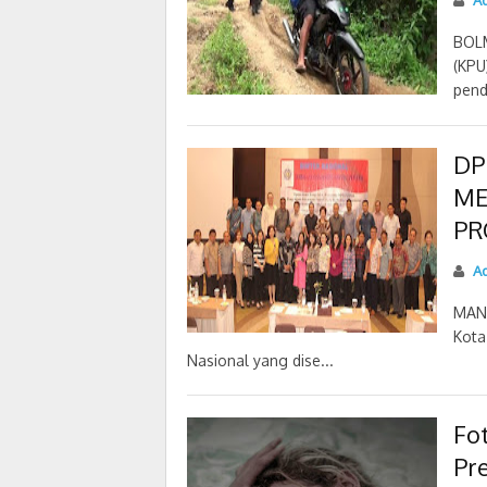
Ad
BOL
(KPU
pend
DP
ME
PR
Ad
MANA
Kota
Nasional yang dise...
Fo
Pre