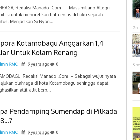
RAGA, Redaksi Manado .Com -- Massimiliano Allegri
mbisi untuk menorehkan tinta emas di buku sejarah
ntus. Menjadikan Si Nyon...
Gere
spora Kotamobagu Anggarkan 1,4
liar Untuk Kolam Renang
min RMC
9 years ago
0
Sibe
MOBAGU, Redaksi Manado .Com – Sebagai wujut nyata
jukan olahraga di kota Kotamobagu sehingga dapat
asilkan atlit-atlit berp...
apa Pendamping Sumendap di Pilkada
8...?
min RMC
9 years ago
0