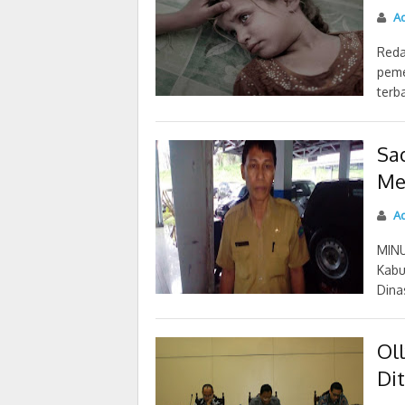
Ad
Reda
peme
terba
Sa
Me
Ad
MINU
Kabu
Dina
Ol
Di