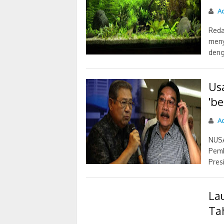
Ad
Reda
meny
deng
Usa
'be
Ad
NUSA
Pemb
Pres
La
Ta