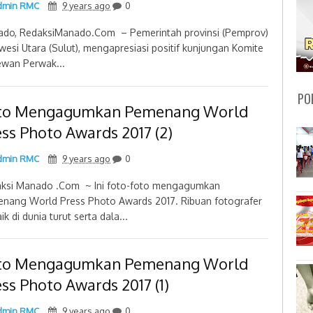
min RMC
9 years ago
0
do, RedaksiManado.Com – Pemerintah provinsi (Pemprov)
wesi Utara (Sulut), mengapresiasi positif kunjungan Komite
ewan Perwak...
PO
to Mengagumkan Pemenang World
ss Photo Awards 2017 (2)
min RMC
9 years ago
0
ksi Manado .Com ~ Ini foto-foto mengagumkan
nang World Press Photo Awards 2017. Ribuan fotografer
ik di dunia turut serta dala...
to Mengagumkan Pemenang World
ss Photo Awards 2017 (1)
min RMC
9 years ago
0