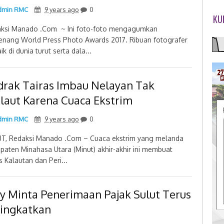
min RMC
9 years ago
0
KU
ksi Manado .Com ~ Ini foto-foto mengagumkan
nang World Press Photo Awards 2017. Ribuan fotografer
ik di dunia turut serta dala...
drak Tairas Imbau Nelayan Tak
laut Karena Cuaca Ekstrim
min RMC
9 years ago
0
T, Redaksi Manado .Com – Cuaca ekstrim yang melanda
paten Minahasa Utara (Minut) akhir-akhir ini membuat
s Kalautan dan Peri...
ly Minta Penerimaan Pajak Sulut Terus
tingkatkan