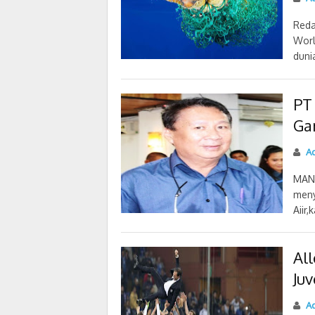
Reda
Worl
dunia
PT
Ga
Ad
MANA
meny
Aiir
Al
Ju
Ad