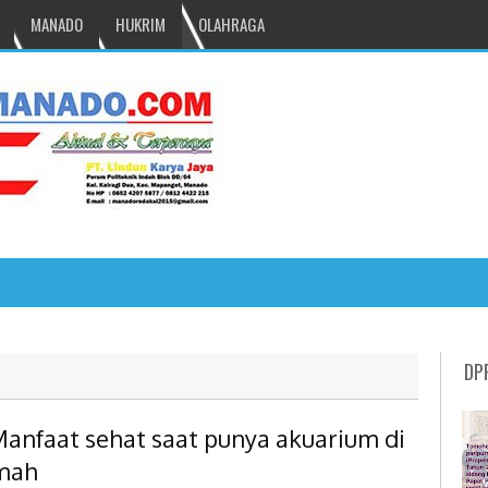
MANADO
HUKRIM
OLAHRAGA
NRU GANTIKAN MONO PIMPIN DPRD TOMOHON
DP
Manfaat sehat saat punya akuarium di
mah