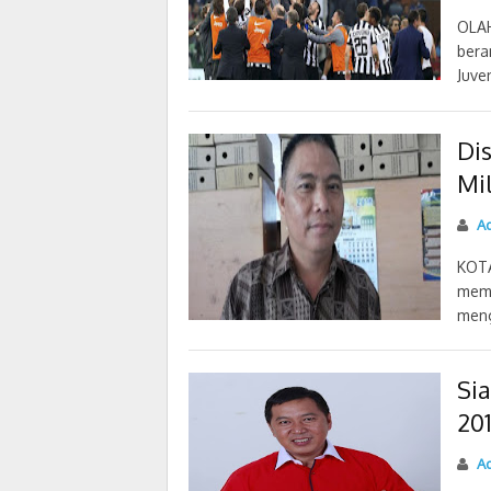
OLAH
bera
Juve
Di
Mi
Ad
KOTA
mema
mengh
Si
201
Ad