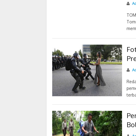
Ad
TOMO
Tomo
memi
Fo
Pr
Ad
Reda
peme
terba
Pen
Bo