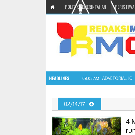
POLITIK PEMERINTAHAN
PERISTIWA
HEADLINES
ADVETORIAL JO
08:03 AM
02/14/17
4 
ru