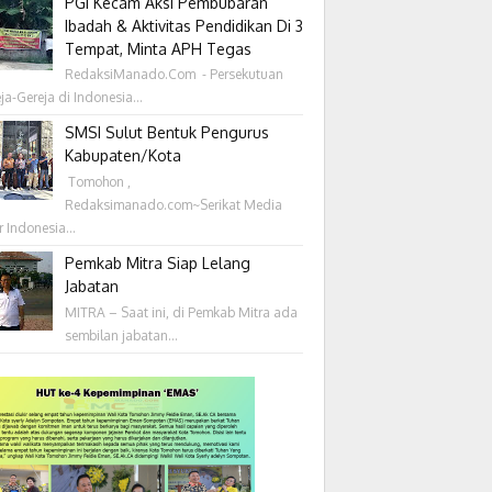
PGI Kecam Aksi Pembubaran
Ibadah & Aktivitas Pendidikan Di 3
Tempat, Minta APH Tegas
RedaksiManado.Com - Persekutuan
ja-Gereja di Indonesia...
SMSI Sulut Bentuk Pengurus
Kabupaten/Kota
‎ Tomohon ,
Redaksimanado.com~Serikat Media
r Indonesia...
Pemkab Mitra Siap Lelang
Jabatan
MITRA – Saat ini, di Pemkab Mitra ada
sembilan jabatan...