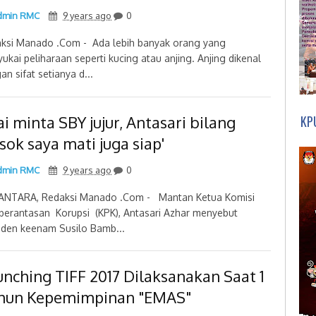
min RMC
9 years ago
0
ksi Manado .Com - Ada lebih banyak orang yang
ukai peliharaan seperti kucing atau anjing. Anjing dikenal
an sifat setianya d...
i minta SBY jujur, Antasari bilang
KP
sok saya mati juga siap'
min RMC
9 years ago
0
NTARA, Redaksi Manado .Com - Mantan Ketua Komisi
erantasan Korupsi (KPK), Antasari Azhar menyebut
iden keenam Susilo Bamb...
unching TIFF 2017 Dilaksanakan Saat 1
hun Kepemimpinan "EMAS"