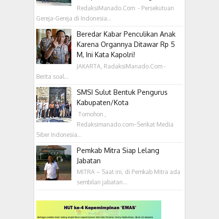
RedaksiManado.Com - Persekutuan
Gereja-Gereja di Indonesia...
Beredar Kabar Penculikan Anak
Karena Organnya Ditawar Rp 5
M, Ini Kata Kapolri!
JAKARTA, RadaksiManado.Com -
Berita soal...
SMSI Sulut Bentuk Pengurus
Kabupaten/Kota
‎ Tomohon ,
Redaksimanado.com~Serikat Media
Siber Indonesia...
Pemkab Mitra Siap Lelang
Jabatan
MITRA – Saat ini, di Pemkab Mitra ada
sembilan jabatan...