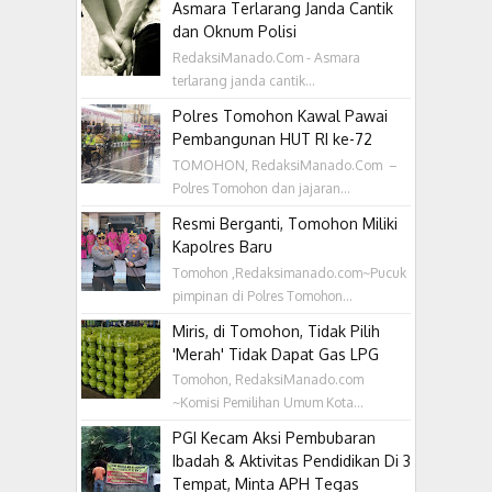
Asmara Terlarang Janda Cantik
dan Oknum Polisi
RedaksiManado.Com - Asmara
terlarang janda cantik...
Polres Tomohon Kawal Pawai
Pembangunan HUT RI ke-72
TOMOHON, RedaksiManado.Com –
Polres Tomohon dan jajaran...
Resmi Berganti, Tomohon Miliki
Kapolres Baru
Tomohon ,Redaksimanado.com~Pucuk
pimpinan di Polres Tomohon...
Miris, di Tomohon, Tidak Pilih
'Merah' Tidak Dapat Gas LPG
Tomohon, RedaksiManado.com
~Komisi Pemilihan Umum Kota...
PGI Kecam Aksi Pembubaran
Ibadah & Aktivitas Pendidikan Di 3
Tempat, Minta APH Tegas