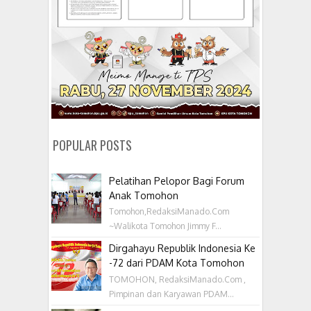
POPULAR POSTS
Pelatihan Pelopor Bagi Forum
Anak Tomohon
Tomohon,RedaksiManado.Com
~Walikota Tomohon Jimmy F...
Dirgahayu Republik Indonesia Ke
-72 dari PDAM Kota Tomohon
TOMOHON, RedaksiManado.Com ,
Pimpinan dan Karyawan PDAM...