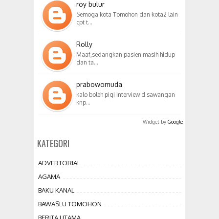
roy bulur
Semoga kota Tomohon dan kota2 lain
cpt t…
Rolly
Maaf,sedangkan pasien masih hidup
dan ta…
prabowomuda
kalo boleh pigi interview d sawangan
knp…
Widget by
Google
KATEGORI
ADVERTORIAL
AGAMA
BAKU KANAL
BAWASLU TOMOHON
BERITA UTAMA