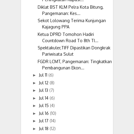
Diklat BST KLM Pelra Kota Bitung,
Pangemanan: Kes...
Sekot Lolowang Terima Kunjungan
Kajagung PPA
Ketua DPRD Tomohon Hadiri
Countdown Road To 8th TI...
Spektakuler,TIFF Dipastikan Dongkrak
Pariwisata Sulut
FGDR LCMT, Pangemanan: Tingkatkan
Pembangunan Ekon...
Jul 11
(6)
►
Jul 12
(8)
►
Jul 13
(7)
►
Jul 14
(6)
►
Jul 15
(4)
►
Jul 16
(10)
►
Jul 17
(14)
►
Jul 18
(12)
►