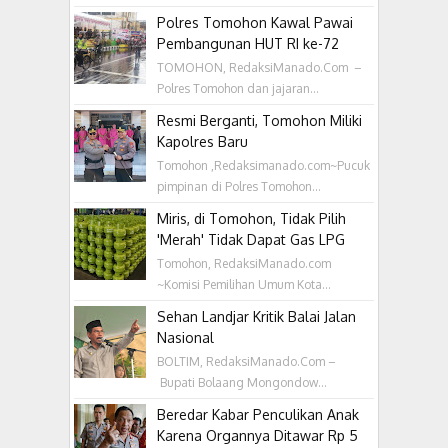
Polres Tomohon Kawal Pawai
Pembangunan HUT RI ke-72
TOMOHON, RedaksiManado.Com –
Polres Tomohon dan jajaran...
Resmi Berganti, Tomohon Miliki
Kapolres Baru
Tomohon ,Redaksimanado.com~Pucuk
pimpinan di Polres Tomohon...
Miris, di Tomohon, Tidak Pilih
'Merah' Tidak Dapat Gas LPG
Tomohon, RedaksiManado.com
~Komisi Pemilihan Umum Kota...
Sehan Landjar Kritik Balai Jalan
Nasional
BOLTIM, RedaksiManado.Com –
Bupati Bolaang Mongondow...
Beredar Kabar Penculikan Anak
Karena Organnya Ditawar Rp 5