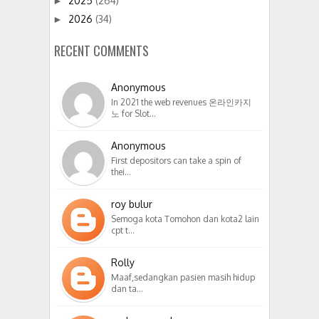
2025
(264)
►
2026
(34)
►
RECENT COMMENTS
Anonymous
In 2021 the web revenues 온라인카지
노 for Slot…
Anonymous
First depositors can take a spin of
thei…
roy bulur
Semoga kota Tomohon dan kota2 lain
cpt t…
Rolly
Maaf,sedangkan pasien masih hidup
dan ta…