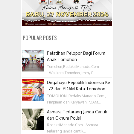
POPULAR POSTS
Pelatihan Pelopor Bagi Forum
Anak Tomohon
Tomohon,RedaksiManado.Com
~Walikota Tomohon Jimmy F...
Dirgahayu Republik Indonesia Ke
-72 dari PDAM Kota Tomohon
TOMOHON, RedaksiManado.Com ,
Pimpinan dan Karyawan PDAM...
Asmara Terlarang Janda Cantik
dan Oknum Polisi
RedaksiManado.Com - Asmara
terlarang janda cantik...