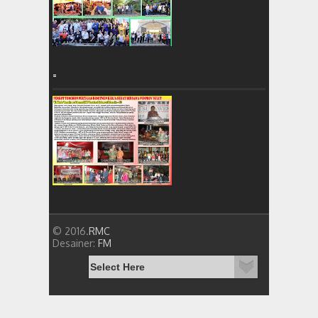
=
© 2016.
RMC
Desainer:
FM