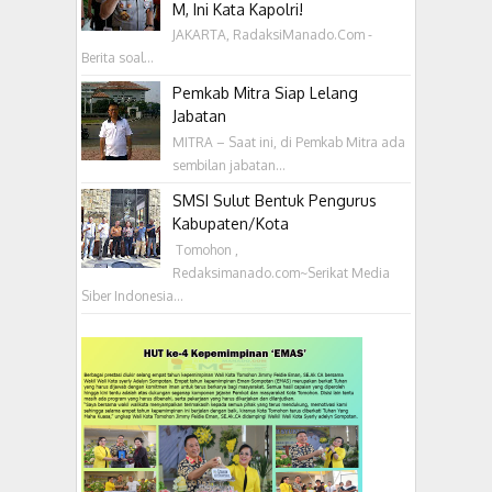
M, Ini Kata Kapolri!
JAKARTA, RadaksiManado.Com -
Berita soal...
Pemkab Mitra Siap Lelang
Jabatan
MITRA – Saat ini, di Pemkab Mitra ada
sembilan jabatan...
SMSI Sulut Bentuk Pengurus
Kabupaten/Kota
‎ Tomohon ,
Redaksimanado.com~Serikat Media
Siber Indonesia...