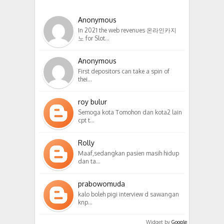
Anonymous
In 2021 the web revenues 온라인카지
노 for Slot…
Anonymous
First depositors can take a spin of
thei…
roy bulur
Semoga kota Tomohon dan kota2 lain
cpt t…
Rolly
Maaf,sedangkan pasien masih hidup
dan ta…
prabowomuda
kalo boleh pigi interview d sawangan
knp…
Widget by
Google