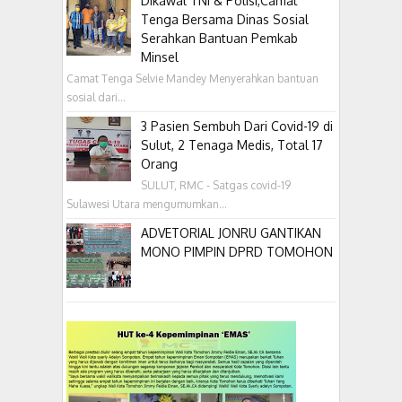
Dikawal TNI & Polisi,Camat
Tenga Bersama Dinas Sosial
Serahkan Bantuan Pemkab
Minsel
Camat Tenga Selvie Mandey Menyerahkan bantuan
sosial dari...
3 Pasien Sembuh Dari Covid-19 di
Sulut, 2 Tenaga Medis, Total 17
Orang
SULUT, RMC - Satgas covid-19
Sulawesi Utara mengumumkan...
ADVETORIAL JONRU GANTIKAN
MONO PIMPIN DPRD TOMOHON