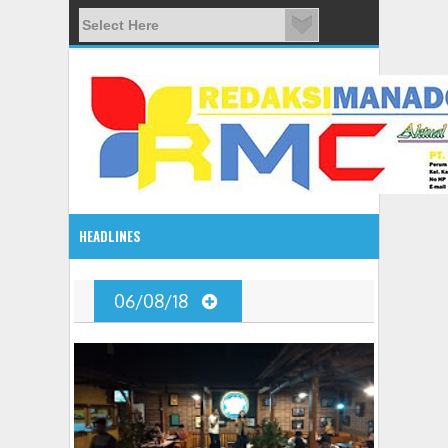
HEADLINES
G
2:10 PM
06/08/18