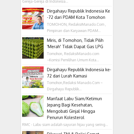
Gereja-Gereja di Indonesia...
Dirgahayu Republik Indonesia Ke
-72 dari PDAM Kota Tomohon
TOMOHON, RedaksiManado.Com ,
Pimpinan dan Karyawan PDAM...
Miris, di Tomohon, Tidak Pilih
'Merah' Tidak Dapat Gas LPG
Tomohon, RedaksiManado.com
~Komisi Pemilihan Umum Kota...
Dirgahayu Republik Indonesia ke-
72 dari Lurah Kamasi
Tomohon,Redaksi Manado.Com ~
Dirgahayu Republik...
Manfaat Labu Siam/Ketimun
Jepang Bagi Kesehatan,
Mengobati Ginjal Hingga
Penurun Kolesterol
RMC - Labu siam adalah sayuran hijau yang sering...