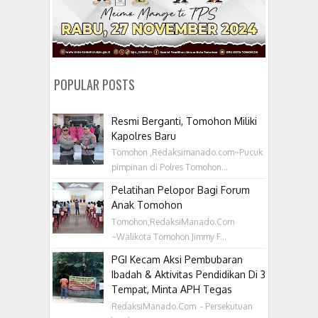
POPULAR POSTS
Resmi Berganti, Tomohon Miliki
Kapolres Baru
Tomohon ,Redaksimanado.com~Pucuk
pimpinan di Polres Tomohon...
Pelatihan Pelopor Bagi Forum
Anak Tomohon
Tomohon,RedaksiManado.Com
~Walikota Tomohon Jimmy F...
PGI Kecam Aksi Pembubaran
Ibadah & Aktivitas Pendidikan Di 3
Tempat, Minta APH Tegas
RedaksiManado.Com - Persekutuan