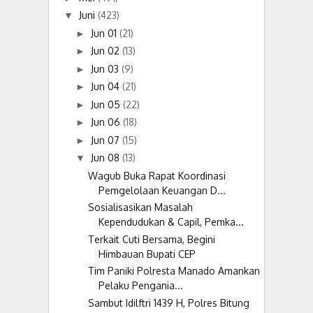
Juni
(423)
▼
Jun 01
(21)
►
Jun 02
(13)
►
Jun 03
(9)
►
Jun 04
(21)
►
Jun 05
(22)
►
Jun 06
(18)
►
Jun 07
(15)
►
Jun 08
(13)
▼
Wagub Buka Rapat Koordinasi
Pemgelolaan Keuangan D...
Sosialisasikan Masalah
Kependudukan & Capil, Pemka...
Terkait Cuti Bersama, Begini
Himbauan Bupati CEP
Tim Paniki Polresta Manado Amankan
Pelaku Pengania...
Sambut Idilftri 1439 H, Polres Bitung