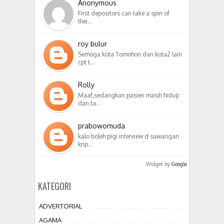
Anonymous
First depositors can take a spin of
thei…
roy bulur
Semoga kota Tomohon dan kota2 lain
cpt t…
Rolly
Maaf,sedangkan pasien masih hidup
dan ta…
prabowomuda
kalo boleh pigi interview d sawangan
knp…
Widget by
Google
KATEGORI
ADVERTORIAL
AGAMA