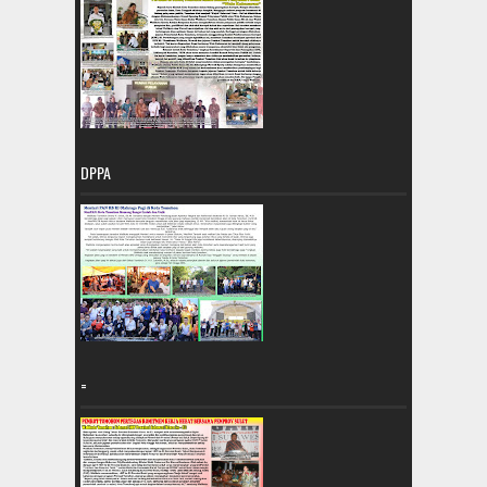
DPPA
=