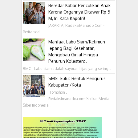
Beredar Kabar Penculikan Anak
Karena Organnya Ditawar Rp 5
M, Ini Kata Kapolri!
JAKARTA, RadaksiManado.Com -
Berita soal...
Manfaat Labu Siam/Ketimun
Jepang Bagi Kesehatan,
Mengobati Ginjal Hingga
Penurun Kolesterol
RMC - Labu siam adalah sayuran hijau yang sering...
SMSI Sulut Bentuk Pengurus
Kabupaten/Kota
‎ Tomohon ,
Redaksimanado.com~Serikat Media
Siber Indonesia...