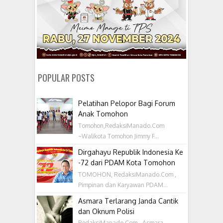
POPULAR POSTS
Pelatihan Pelopor Bagi Forum
Anak Tomohon
Tomohon,RedaksiManado.Com
~Walikota Tomohon Jimmy F...
Dirgahayu Republik Indonesia Ke
-72 dari PDAM Kota Tomohon
TOMOHON, RedaksiManado.Com ,
Pimpinan dan Karyawan PDAM...
Asmara Terlarang Janda Cantik
dan Oknum Polisi
RedaksiManado.Com - Asmara