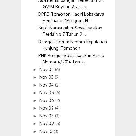
Ada Pemandangan Berbeda di SD
GMIM Boyong Atas, in...
DPRD Tomohon Hadiri Lokakarya
Peminatan "Program H...
Supit Narasumber Sosialisasikan
Perda No 7 Tahun 2...
Delegasi Forum Negara Kepulauan
Kunjungi Tomohon
PHK Pungus Sosialisasikan Perda
Nomor 4/2014 Tenta...
Nov 02
(6)
►
Nov 03
(9)
►
Nov 04
(2)
►
Nov 05
(6)
►
Nov 06
(2)
►
Nov 07
(4)
►
Nov 08
(3)
►
Nov 09
(5)
►
Nov 10
(3)
►