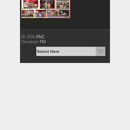
© 2016.
RMC
Desainer:
FM