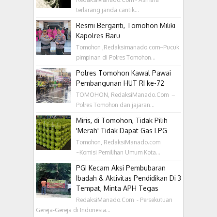
terlarang janda cantik...
Resmi Berganti, Tomohon Miliki
Kapolres Baru
Tomohon ,Redaksimanado.com~Pucuk
pimpinan di Polres Tomohon...
Polres Tomohon Kawal Pawai
Pembangunan HUT RI ke-72
TOMOHON, RedaksiManado.Com –
Polres Tomohon dan jajaran...
Miris, di Tomohon, Tidak Pilih
'Merah' Tidak Dapat Gas LPG
Tomohon, RedaksiManado.com
~Komisi Pemilihan Umum Kota...
PGI Kecam Aksi Pembubaran
Ibadah & Aktivitas Pendidikan Di 3
Tempat, Minta APH Tegas
RedaksiManado.Com - Persekutuan
Gereja-Gereja di Indonesia...