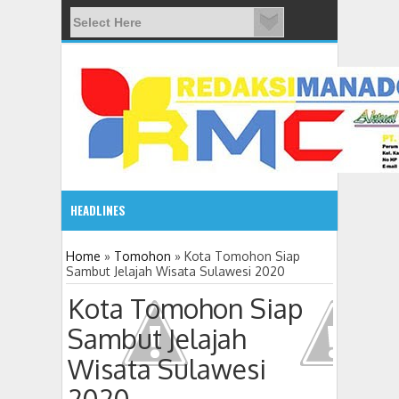
HEADLINES
2:10 PM
Home
»
Tomohon
»
Kota Tomohon Siap
Sambut Jelajah Wisata Sulawesi 2020
Gelar Seminar Budaya, Masyarakat Siap Tentukan Tahun 
Kota Tomohon Siap
Sambut Jelajah
Wisata Sulawesi