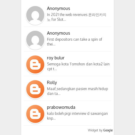
Anonymous
In 2021 the web revenues 온라인카지
노 for Slot…
Anonymous
First depositors can take a spin of
thei…
roy bulur
Semoga kota Tomohon dan kota2 lain
cpt t…
Rolly
Maaf,sedangkan pasien masih hidup
dan ta…
prabowomuda
kalo boleh pigi interview d sawangan
knp…
Widget by
Google