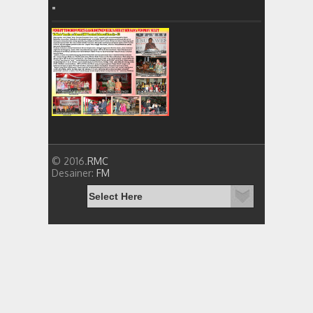
=
© 2016.
RMC
Desainer:
FM