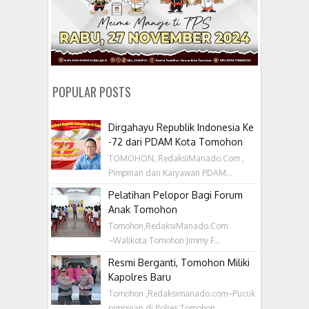
POPULAR POSTS
Dirgahayu Republik Indonesia Ke
-72 dari PDAM Kota Tomohon
TOMOHON, RedaksiManado.Com ,
Pimpinan dan Karyawan PDAM...
Pelatihan Pelopor Bagi Forum
Anak Tomohon
Tomohon,RedaksiManado.Com
~Walikota Tomohon Jimmy F...
Resmi Berganti, Tomohon Miliki
Kapolres Baru
Tomohon ,Redaksimanado.com~Pucuk
pimpinan di Polres Tomohon...