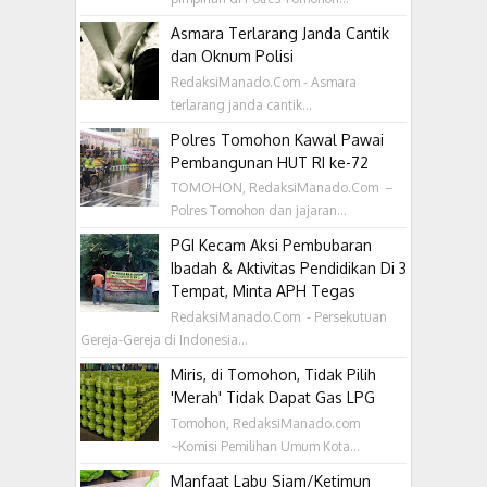
Asmara Terlarang Janda Cantik
dan Oknum Polisi
RedaksiManado.Com - Asmara
terlarang janda cantik...
Polres Tomohon Kawal Pawai
Pembangunan HUT RI ke-72
TOMOHON, RedaksiManado.Com –
Polres Tomohon dan jajaran...
PGI Kecam Aksi Pembubaran
Ibadah & Aktivitas Pendidikan Di 3
Tempat, Minta APH Tegas
RedaksiManado.Com - Persekutuan
Gereja-Gereja di Indonesia...
Miris, di Tomohon, Tidak Pilih
'Merah' Tidak Dapat Gas LPG
Tomohon, RedaksiManado.com
~Komisi Pemilihan Umum Kota...
Manfaat Labu Siam/Ketimun