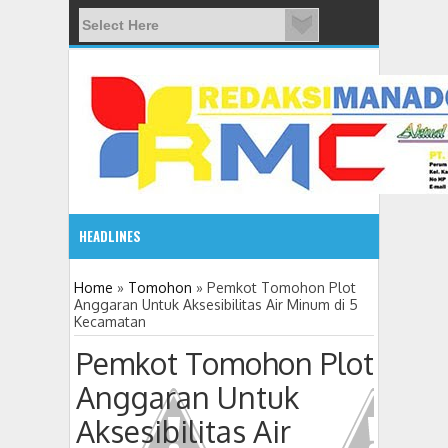
HEADLINES
08:03 AM
Home
»
Tomohon
»
Pemkot Tomohon Plot
Anggaran Untuk Aksesibilitas Air Minum di 5
Kecamatan
ADVETORIAL JONRU GANTIKAN MONO PIMPIN DPRD TO
Pemkot Tomohon Plot
Anggaran Untuk
Aksesibilitas Air