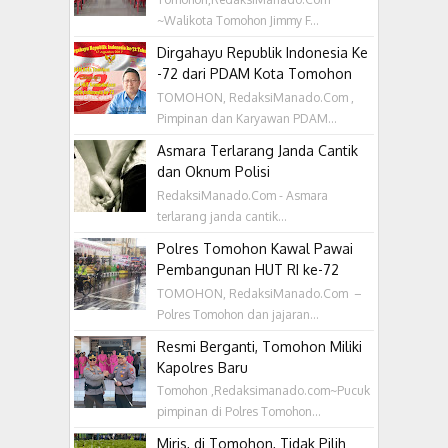
~Walikota Tomohon Jimmy F...
Dirgahayu Republik Indonesia Ke
-72 dari PDAM Kota Tomohon
TOMOHON, RedaksiManado.Com ,
Pimpinan dan Karyawan PDAM...
Asmara Terlarang Janda Cantik
dan Oknum Polisi
RedaksiManado.Com - Asmara
terlarang janda cantik...
Polres Tomohon Kawal Pawai
Pembangunan HUT RI ke-72
TOMOHON, RedaksiManado.Com –
Polres Tomohon dan jajaran...
Resmi Berganti, Tomohon Miliki
Kapolres Baru
Tomohon ,Redaksimanado.com~Pucuk
pimpinan di Polres Tomohon...
Miris, di Tomohon, Tidak Pilih