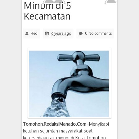
Minum di 5
Kecamatan
Red
6 years ago
0 No comments
Tomohon,RedaksiManado.Com
~Menyikapi
keluhan sejumlah masyarakat soal
ketersediaan air minum di Kota Tomohon,