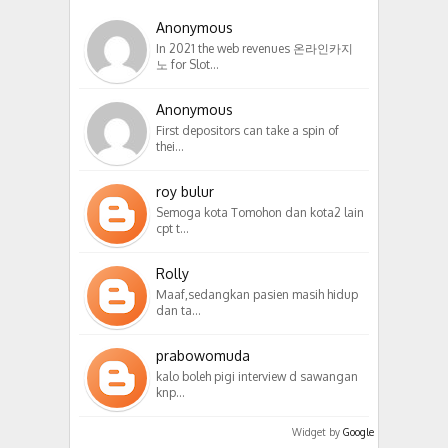
Anonymous
In 2021 the web revenues 온라인카지
노 for Slot…
Anonymous
First depositors can take a spin of
thei…
roy bulur
Semoga kota Tomohon dan kota2 lain
cpt t…
Rolly
Maaf,sedangkan pasien masih hidup
dan ta…
prabowomuda
kalo boleh pigi interview d sawangan
knp…
Widget by
Google