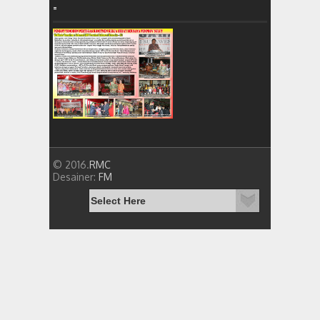
=
© 2016.
RMC
Desainer:
FM