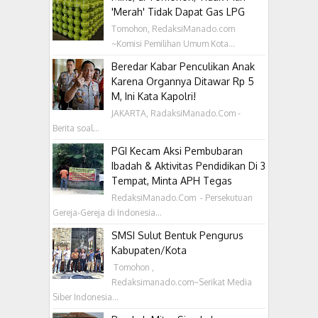
'Merah' Tidak Dapat Gas LPG
Tomohon, RedaksiManado.com
~Komisi Pemilihan Umum Kota...
Beredar Kabar Penculikan Anak
Karena Organnya Ditawar Rp 5
M, Ini Kata Kapolri!
JAKARTA, RadaksiManado.Com -
Berita soal...
PGI Kecam Aksi Pembubaran
Ibadah & Aktivitas Pendidikan Di 3
Tempat, Minta APH Tegas
RedaksiManado.Com - Persekutuan
Gereja-Gereja di Indonesia...
SMSI Sulut Bentuk Pengurus
Kabupaten/Kota
‎ Tomohon ,
Redaksimanado.com~Serikat Media
Siber Indonesia...