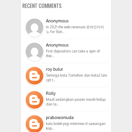
RECENT COMMENTS
Anonymous
In 2021 the web revenues 온라인카지
노 for Slot…
Anonymous
First depositors can take a spin of
thei…
roy bulur
Semoga kota Tomohon dan kota2 lain
cpt t…
Rolly
Maaf,sedangkan pasien masih hidup
dan ta…
prabowomuda
kalo boleh pigi interview d sawangan
knp…