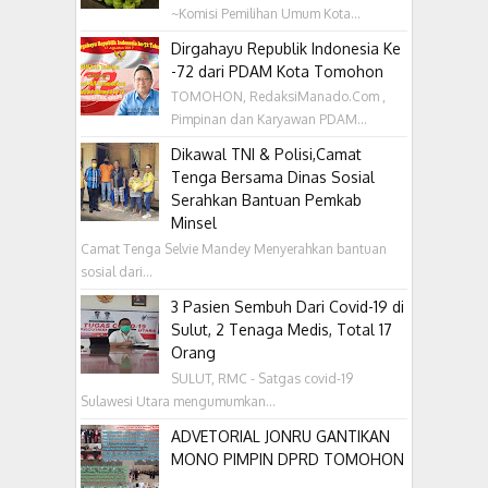
~Komisi Pemilihan Umum Kota...
Dirgahayu Republik Indonesia Ke
-72 dari PDAM Kota Tomohon
TOMOHON, RedaksiManado.Com ,
Pimpinan dan Karyawan PDAM...
Dikawal TNI & Polisi,Camat
Tenga Bersama Dinas Sosial
Serahkan Bantuan Pemkab
Minsel
Camat Tenga Selvie Mandey Menyerahkan bantuan
sosial dari...
3 Pasien Sembuh Dari Covid-19 di
Sulut, 2 Tenaga Medis, Total 17
Orang
SULUT, RMC - Satgas covid-19
Sulawesi Utara mengumumkan...
ADVETORIAL JONRU GANTIKAN
MONO PIMPIN DPRD TOMOHON