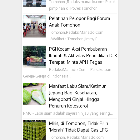
Tomohon ,Redaksimanado.com~Pucuk
pimpinan di Polres Tomohon...
Pelatihan Pelopor Bagi Forum
Anak Tomohon
Tomohon,RedaksiManado.Com
~Walikota Tomohon Jimmy F...
PGI Kecam Aksi Pembubaran
Ibadah & Aktivitas Pendidikan Di 3
Tempat, Minta APH Tegas
RedaksiManado.Com - Persekutuan
Gereja-Gereja di Indonesia...
Manfaat Labu Siam/Ketimun
Jepang Bagi Kesehatan,
Mengobati Ginjal Hingga
Penurun Kolesterol
RMC - Labu siam adalah sayuran hijau yang sering...
Miris, di Tomohon, Tidak Pilih
'Merah' Tidak Dapat Gas LPG
Tomohon, RedaksiManado.com