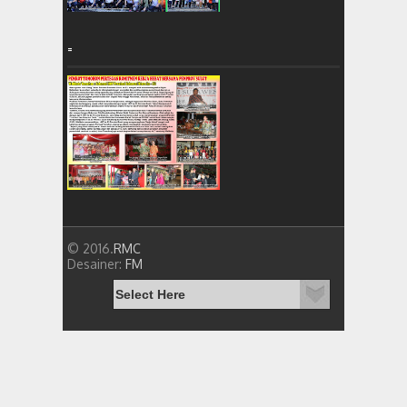
=
© 2016.
RMC
Desainer:
FM