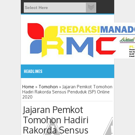
HEADLINES
08:03 AM
Home
»
Tomohon
»
Jajaran Pemkot Tomohon
Hadiri Rakorda Sensus Penduduk (SP) Online
2020
ADVETORIAL JONRU GANTIKAN MONO PIMPIN DPRD TO
Jajaran Pemkot
Tomohon Hadiri
Rakorda Sensus