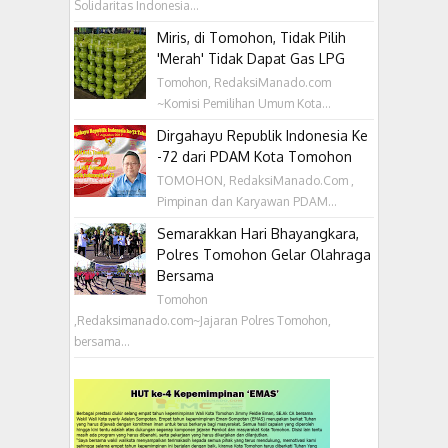
Solidaritas Indonesia...
Miris, di Tomohon, Tidak Pilih
'Merah' Tidak Dapat Gas LPG
Tomohon, RedaksiManado.com
~Komisi Pemilihan Umum Kota...
Dirgahayu Republik Indonesia Ke
-72 dari PDAM Kota Tomohon
TOMOHON, RedaksiManado.Com ,
Pimpinan dan Karyawan PDAM...
Semarakkan Hari Bhayangkara,
Polres Tomohon Gelar Olahraga
Bersama
Tomohon
,Redaksimanado.com~Jajaran Polres Tomohon,
bersama...