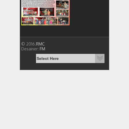
© 2016.
RMC
Desainer:
FM