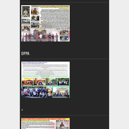
DPPA
=