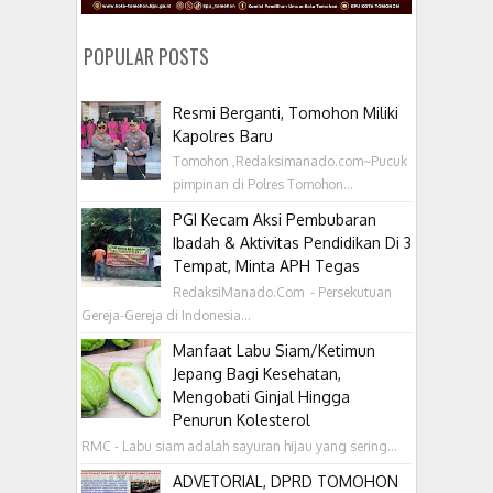
POPULAR POSTS
Resmi Berganti, Tomohon Miliki
Kapolres Baru
Tomohon ,Redaksimanado.com~Pucuk
pimpinan di Polres Tomohon...
PGI Kecam Aksi Pembubaran
Ibadah & Aktivitas Pendidikan Di 3
Tempat, Minta APH Tegas
RedaksiManado.Com - Persekutuan
Gereja-Gereja di Indonesia...
Manfaat Labu Siam/Ketimun
Jepang Bagi Kesehatan,
Mengobati Ginjal Hingga
Penurun Kolesterol
RMC - Labu siam adalah sayuran hijau yang sering...
ADVETORIAL, DPRD TOMOHON