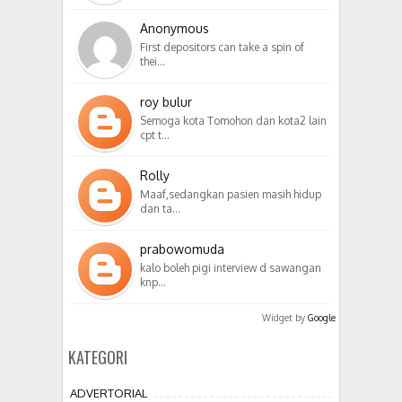
Anonymous
First depositors can take a spin of
thei…
roy bulur
Semoga kota Tomohon dan kota2 lain
cpt t…
Rolly
Maaf,sedangkan pasien masih hidup
dan ta…
prabowomuda
kalo boleh pigi interview d sawangan
knp…
Widget by
Google
KATEGORI
ADVERTORIAL