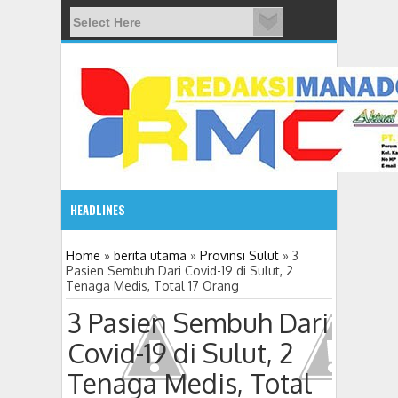
HEADLINES
08:03 AM
Home
»
berita utama
»
Provinsi Sulut
»
3
Pasien Sembuh Dari Covid-19 di Sulut, 2
Tenaga Medis, Total 17 Orang
ADVETORIAL JONRU GANTIKAN MONO PIMPIN DPRD TO
3 Pasien Sembuh Dari
Covid-19 di Sulut, 2
Tenaga Medis, Total