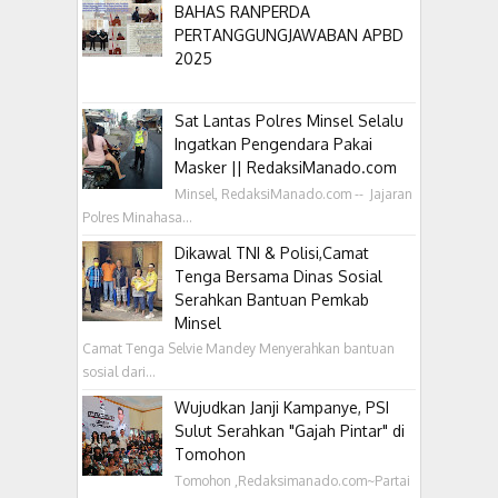
BAHAS RANPERDA
PERTANGGUNGJAWABAN APBD
2025
Sat Lantas Polres Minsel Selalu
Ingatkan Pengendara Pakai
Masker || RedaksiManado.com
Minsel, RedaksiManado.com -- Jajaran
Polres Minahasa...
Dikawal TNI & Polisi,Camat
Tenga Bersama Dinas Sosial
Serahkan Bantuan Pemkab
Minsel
Camat Tenga Selvie Mandey Menyerahkan bantuan
sosial dari...
Wujudkan Janji Kampanye, PSI
Sulut Serahkan "Gajah Pintar" di
Tomohon
Tomohon ,Redaksimanado.com~Partai