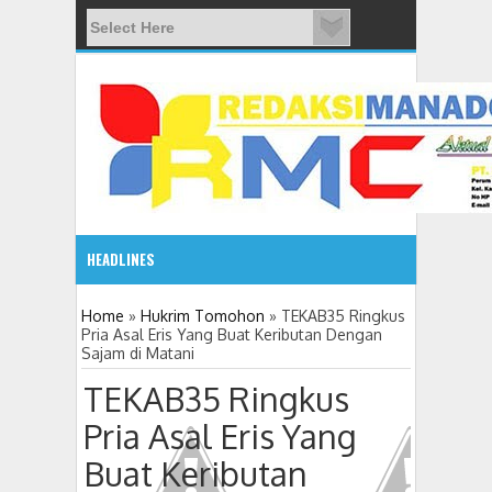
HEADLINES
08:03 AM
Home
»
Hukrim Tomohon
»
TEKAB35 Ringkus
Pria Asal Eris Yang Buat Keributan Dengan
Sajam di Matani
ADVETORIAL JONRU GANTIKAN MONO PIMPIN DPRD TO
TEKAB35 Ringkus
Pria Asal Eris Yang
Buat Keributan