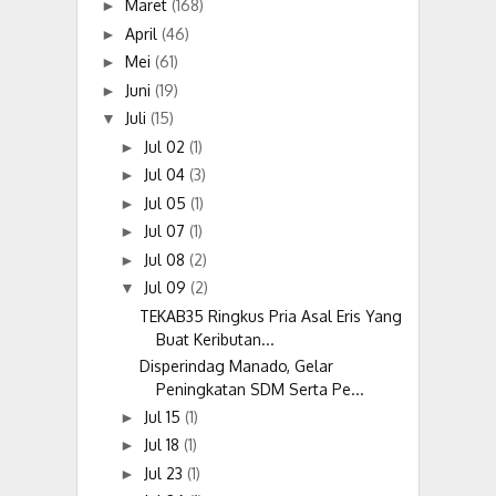
Maret
(168)
►
April
(46)
►
Mei
(61)
►
Juni
(19)
►
Juli
(15)
▼
Jul 02
(1)
►
Jul 04
(3)
►
Jul 05
(1)
►
Jul 07
(1)
►
Jul 08
(2)
►
Jul 09
(2)
▼
TEKAB35 Ringkus Pria Asal Eris Yang
Buat Keributan...
Disperindag Manado, Gelar
Peningkatan SDM Serta Pe...
Jul 15
(1)
►
Jul 18
(1)
►
Jul 23
(1)
►