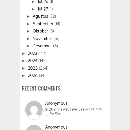
Jul 26
(1)
►
Jul 27
(1)
►
Agustus
(32)
►
September
(14)
►
Oktober
(8)
►
November
(16)
►
Desember
(6)
►
2023
(147)
►
2024
(142)
►
2025
(264)
►
2026
(34)
►
RECENT COMMENTS
Anonymous
In 2021 the web revenues 온라인카지
노 for Slot…
Anonymous