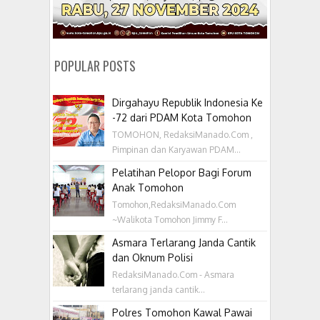
POPULAR POSTS
Dirgahayu Republik Indonesia Ke
-72 dari PDAM Kota Tomohon
TOMOHON, RedaksiManado.Com ,
Pimpinan dan Karyawan PDAM...
Pelatihan Pelopor Bagi Forum
Anak Tomohon
Tomohon,RedaksiManado.Com
~Walikota Tomohon Jimmy F...
Asmara Terlarang Janda Cantik
dan Oknum Polisi
RedaksiManado.Com - Asmara
terlarang janda cantik...
Polres Tomohon Kawal Pawai