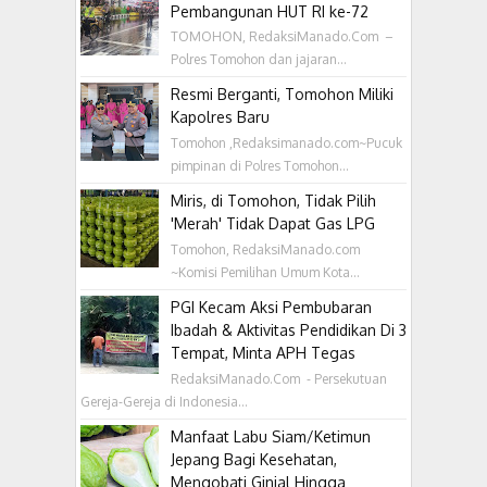
Pembangunan HUT RI ke-72
TOMOHON, RedaksiManado.Com –
Polres Tomohon dan jajaran...
Resmi Berganti, Tomohon Miliki
Kapolres Baru
Tomohon ,Redaksimanado.com~Pucuk
pimpinan di Polres Tomohon...
Miris, di Tomohon, Tidak Pilih
'Merah' Tidak Dapat Gas LPG
Tomohon, RedaksiManado.com
~Komisi Pemilihan Umum Kota...
PGI Kecam Aksi Pembubaran
Ibadah & Aktivitas Pendidikan Di 3
Tempat, Minta APH Tegas
RedaksiManado.Com - Persekutuan
Gereja-Gereja di Indonesia...
Manfaat Labu Siam/Ketimun
Jepang Bagi Kesehatan,
Mengobati Ginjal Hingga