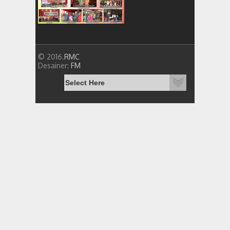
© 2016.
RMC
Desainer:
FM