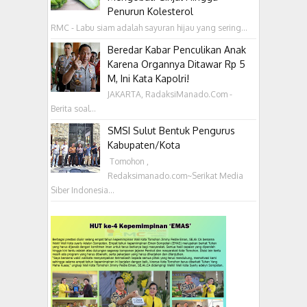
Penurun Kolesterol
RMC - Labu siam adalah sayuran hijau yang sering...
Beredar Kabar Penculikan Anak
Karena Organnya Ditawar Rp 5
M, Ini Kata Kapolri!
JAKARTA, RadaksiManado.Com -
Berita soal...
SMSI Sulut Bentuk Pengurus
Kabupaten/Kota
‎ Tomohon ,
Redaksimanado.com~Serikat Media
Siber Indonesia...