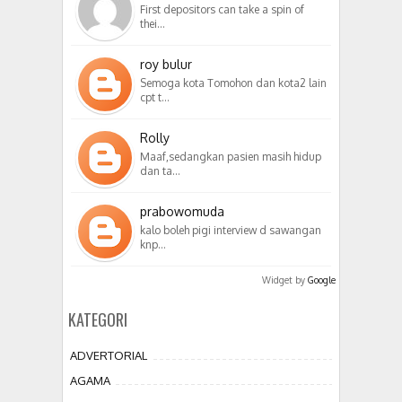
First depositors can take a spin of
thei…
roy bulur
Semoga kota Tomohon dan kota2 lain
cpt t…
Rolly
Maaf,sedangkan pasien masih hidup
dan ta…
prabowomuda
kalo boleh pigi interview d sawangan
knp…
Widget by
Google
KATEGORI
ADVERTORIAL
AGAMA