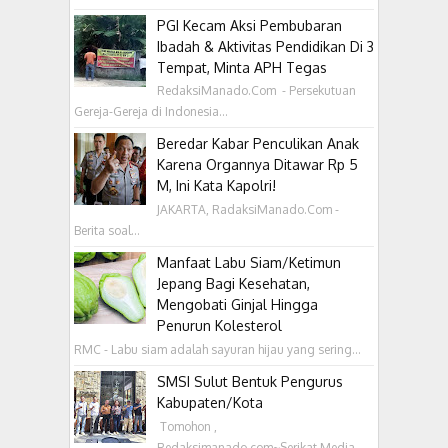
PGI Kecam Aksi Pembubaran
Ibadah & Aktivitas Pendidikan Di 3
Tempat, Minta APH Tegas
RedaksiManado.Com - Persekutuan
Gereja-Gereja di Indonesia...
Beredar Kabar Penculikan Anak
Karena Organnya Ditawar Rp 5
M, Ini Kata Kapolri!
JAKARTA, RadaksiManado.Com -
Berita soal...
Manfaat Labu Siam/Ketimun
Jepang Bagi Kesehatan,
Mengobati Ginjal Hingga
Penurun Kolesterol
RMC - Labu siam adalah sayuran hijau yang sering...
SMSI Sulut Bentuk Pengurus
Kabupaten/Kota
‎ Tomohon ,
Redaksimanado.com~Serikat Media