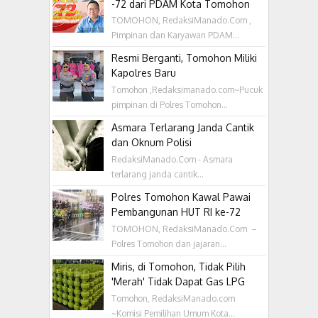
-72 dari PDAM Kota Tomohon
TOMOHON, RedaksiManado.Com ,
Pimpinan dan Karyawan PDAM...
Resmi Berganti, Tomohon Miliki
Kapolres Baru
Tomohon ,Redaksimanado.com~Pucuk
pimpinan di Polres Tomohon...
Asmara Terlarang Janda Cantik
dan Oknum Polisi
RedaksiManado.Com - Asmara
terlarang janda cantik...
Polres Tomohon Kawal Pawai
Pembangunan HUT RI ke-72
TOMOHON, RedaksiManado.Com –
Polres Tomohon dan jajaran...
Miris, di Tomohon, Tidak Pilih
'Merah' Tidak Dapat Gas LPG
Tomohon, RedaksiManado.com
~Komisi Pemilihan Umum Kota...