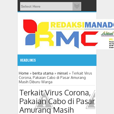
HEADLINES
2:10 PM
Home
»
berita utama
»
minsel
»
Terkait Virus
Corona, Pakaian Cabo di Pasar Amurang
Masih Diburu Warga
Gelar Seminar Budaya, Masyarakat Siap Tentukan Tahun 
Terkait Virus Corona,
Pakaian Cabo di Pasar
Amurang Masih