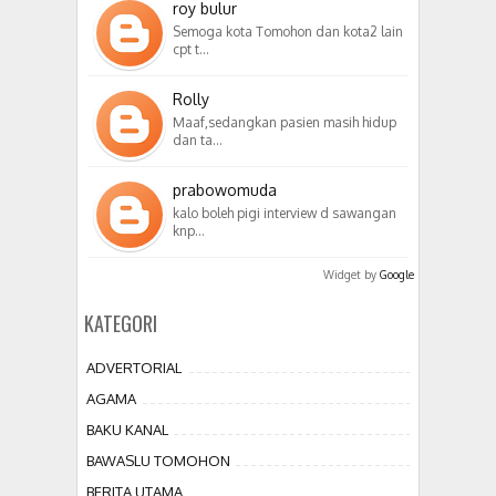
roy bulur
Semoga kota Tomohon dan kota2 lain
cpt t…
Rolly
Maaf,sedangkan pasien masih hidup
dan ta…
prabowomuda
kalo boleh pigi interview d sawangan
knp…
Widget by
Google
KATEGORI
ADVERTORIAL
AGAMA
BAKU KANAL
BAWASLU TOMOHON
BERITA UTAMA