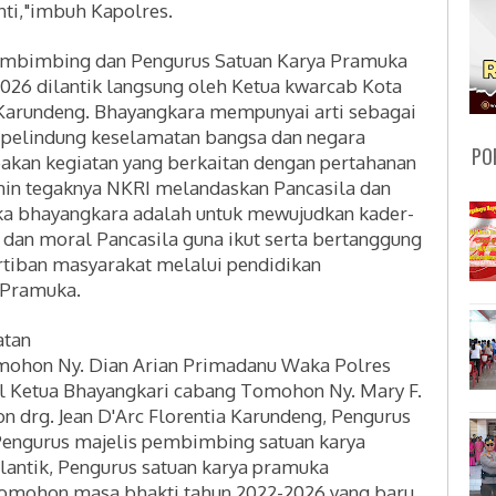
nti,"imbuh Kapolres.
Pembimbing dan Pengurus Satuan Karya Pramuka
26 dilantik langsung oleh
Ketua kwarcab Kota
 Karundeng.
Bhayangkara mempunyai arti sebagai
 pelindung keselamatan bangsa dan negara
PO
kan kegiatan yang berkaitan dengan pertahanan
in tegaknya NKRI melandaskan Pancasila dan
ka bhayangkara adalah untuk mewujudkan kader-
dan moral Pancasila guna ikut serta bertanggung
tiban masyarakat melalui pendidikan
 Pramuka.
atan
mohon Ny. Dian Arian Primadanu Waka Polres
l Ketua Bhayangkari cabang Tomohon Ny. Mary F.
drg. Jean D'Arc Florentia Karundeng, Pengurus
engurus majelis pembimbing satuan karya
lantik, Pengurus satuan karya pramuka
Tomohon masa bhakti tahun 2022-2026 yang baru