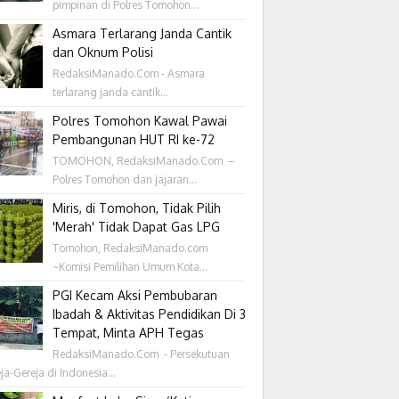
pimpinan di Polres Tomohon...
Asmara Terlarang Janda Cantik
dan Oknum Polisi
RedaksiManado.Com - Asmara
terlarang janda cantik...
Polres Tomohon Kawal Pawai
Pembangunan HUT RI ke-72
TOMOHON, RedaksiManado.Com –
Polres Tomohon dan jajaran...
Miris, di Tomohon, Tidak Pilih
'Merah' Tidak Dapat Gas LPG
Tomohon, RedaksiManado.com
~Komisi Pemilihan Umum Kota...
PGI Kecam Aksi Pembubaran
Ibadah & Aktivitas Pendidikan Di 3
Tempat, Minta APH Tegas
RedaksiManado.Com - Persekutuan
ja-Gereja di Indonesia...