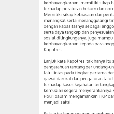
kebhayangkaraan, memiliki sikap hid
terhadap peraturan hukum dan norm
Memiliki sikap kebiasaan dan per
menangkal serta menanggulangi ti
dengan kapasitasnya sebagai angg
serta daya tangkap dan penyesuaia
sosial dilingkunganya, juga mampu
kebhayangkaraan kepada para angg
Kapolres.
Lanjuk kata Kapolres, tak hanya it
pengetahuan tentang per undang-un
lalu lintas pada tingkat pertama 
gawat darurat dan pengaturan lalu
terhadap kasus kejahatan tertangkap
kemudian segera menyerahkannya 
Polri dalam mengamankan TKP dan 
menjadi saksi.
Selain itu harus mampu membantu