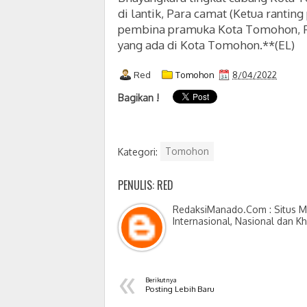
di lantik, Para camat (Ketua ranti
pembina pramuka Kota Tomohon, P
yang ada di Kota Tomohon.**(EL)
Red
Tomohon
8/04/2022
Bagikan !
Kategori:
Tomohon
PENULIS: RED
RedaksiManado.Com : Situs Me
Internasional, Nasional dan K
«
Berikutnya
Posting Lebih Baru