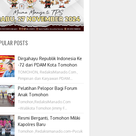
PULAR POSTS
Dirgahayu Republik Indonesia Ke
-72 dari PDAM Kota Tomohon
TOMOHON, RedaksiManado.Com ,
Pimpinan dan Karyawan PDAM...
Pelatihan Pelopor Bagi Forum
Anak Tomohon
Tomohon,RedaksiManado.Com
~Walikota Tomohon Jimmy F...
Resmi Berganti, Tomohon Miliki
Kapolres Baru
Tomohon ,Redaksimanado.com~Pucuk