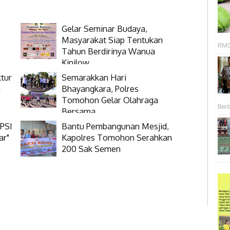
Gelar Seminar Budaya,
Masyarakat Siap Tentukan
RMC 
Tahun Berdirinya Wanua
Kinilow
tur
Semarakkan Hari
a
Bhayangkara, Polres
Tomohon Gelar Olahraga
Berit
Bersama
 PSI
Bantu Pembangunan Mesjid,
ar"
Kapolres Tomohon Serahkan
200 Sak Semen