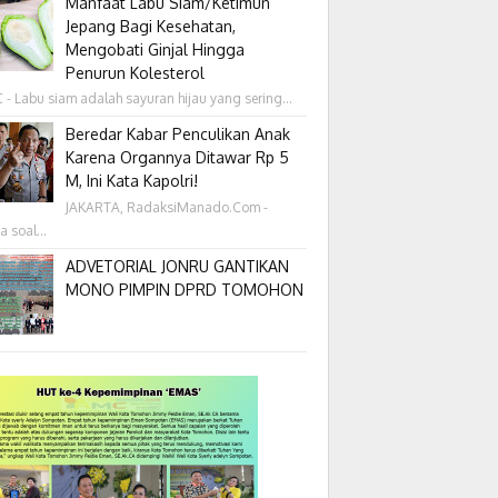
Manfaat Labu Siam/Ketimun
Jepang Bagi Kesehatan,
Mengobati Ginjal Hingga
Penurun Kolesterol
- Labu siam adalah sayuran hijau yang sering...
Beredar Kabar Penculikan Anak
Karena Organnya Ditawar Rp 5
M, Ini Kata Kapolri!
JAKARTA, RadaksiManado.Com -
a soal...
ADVETORIAL JONRU GANTIKAN
MONO PIMPIN DPRD TOMOHON