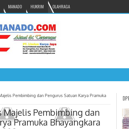
MANADO
HUKRIM
OLAHRAGA
NRU GANTIKAN MONO PIMPIN DPRD TOMOHON
Majelis Pembimbing dan Pengurus Satuan Karya Pramuka
DP
s Majelis Pembimbing dan
rya Pramuka Bhayangkara