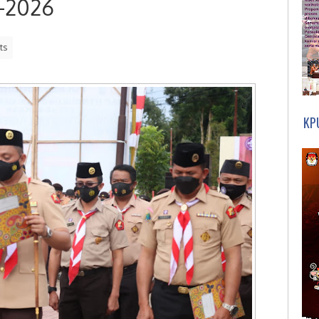
-2026
ts
KP