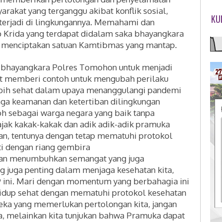
arakat yang terganggu akibat konflik sosial,
KU
terjadi di lingkungannya. Memahami dan
p Krida yang terdapat didalam saka bhayangkara
 menciptakan satuan Kamtibmas yang mantap.
 bhayangkara Polres Tomohon untuk menjadi
at memberi contoh untuk mengubah perilaku
ebih sehat dalam upaya menanggulangi pandemi
aga keamanan dan ketertiban dilingkungan
oh sebagai warga negara yang baik tanpa
jak kakak-kakak dan adik adik-adik pramuka
an, tentunya dengan tetap mematuhi protokol
ti dengan riang gembira
kan menumbuhkan semangat yang juga
ng juga penting dalam menjaga kesehatan kita,
 ini.
Mari dengan momentum yang berbahagia ini
hidup sehat dengan mematuhi protokol kesehatan
ka yang memerlukan pertolongan kita, jangan
a, melainkan kita tunjukan bahwa Pramuka dapat