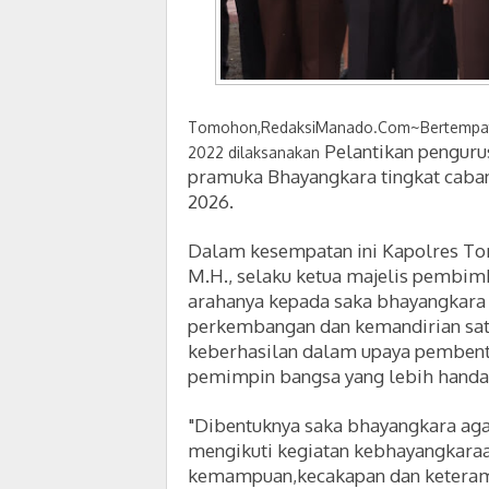
Tomohon,RedaksiManado.Com~Bertempat d
Pelantikan penguru
2022 dilaksanakan
pramuka Bhayangkara tingkat caba
2026.
Dalam kesempatan ini
Kapolres T
M.H.,
selaku ketua majelis pembim
arahanya kepada saka bhayangkara
perkembangan dan kemandirian sa
keberhasilan dalam upaya pembent
pemimpin bangsa yang lebih handal
"D
ibentuknya saka bhayangkara aga
mengikuti kegiatan kebhayangkaraa
kemampuan,kecakapan dan keteram