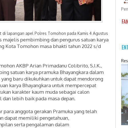
Pen
FA
i lapangan apel Polres Tomohon pada Kamis 4 Agustus
s majelis pembimbing dan pengurus satuan karya
ng Kota Tomohon masa bhakti tahun 2022 s/d
EN
Res
omohon
AKBP Arian Primadanu Colibrito, S.I.K.,
bing satuan karya pramuka Bhayangkara dalam
 yang baru dikukuhkan untuk
dapat mendorong
tuan karya Bhayangkara untuk mempercepat
ukan karakter kaum muda sebagai calon
 dan lebih baik pada masa depan.
r para anggota gerakan Pramuka yang telah
n dapat memiliki pengetahuan,
pilan serta pengalaman dalam