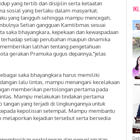
up yang tertib dan disiplin serta ketaatan
IK
a sosial yang berlaku dalam masyarkat.
ilaku yang tangguh sehingga mampu mencegah,
mbulnya Setian gangguan Kamtibmas sesuai
ota saka bhayangkara, kepekaan dan kewaspadaan
n terhadap setiap perubahan maupun dinamika
 memberikan latihan tentang pengetahuan
ota gerakan Pramuka gugus depannya,"jelas
u sebagai saka bhayangkara harus mem
iliki
dangan lalu lintas, mampu menangani kecelakaan
dengan memberikan pertolongan pertama pada
 lintas. Mampu melakukan tindakan pertama
 tangan yang terjadi di lingkungannya untuk
kepada kepolisian setempat. Mampu membantu
melaporkan kejadian tersebut serta bersedia
Deb
 memberikan pertolongan dan penyelamatan