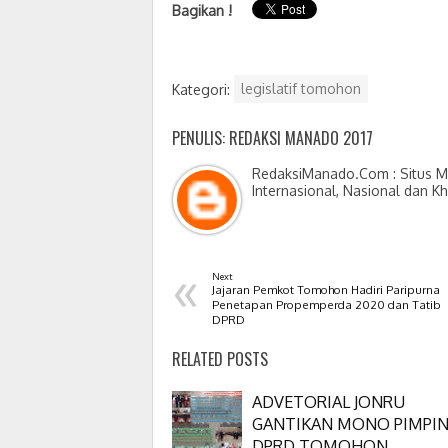
Bagikan !
Kategori:
legislatif tomohon
PENULIS: REDAKSI MANADO 2017
RedaksiManado.Com : Situs Me
Internasional, Nasional dan K
«
Next
Jajaran Pemkot Tomohon Hadiri Paripurna
Penetapan Propemperda 2020 dan Tatib
DPRD
RELATED POSTS
ADVETORIAL JONRU
GANTIKAN MONO PIMPI
DPRD TOMOHON