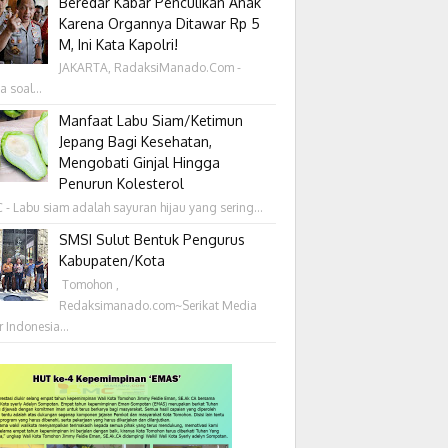
Beredar Kabar Penculikan Anak
Karena Organnya Ditawar Rp 5
M, Ini Kata Kapolri!
JAKARTA, RadaksiManado.Com -
a soal...
Manfaat Labu Siam/Ketimun
Jepang Bagi Kesehatan,
Mengobati Ginjal Hingga
Penurun Kolesterol
- Labu siam adalah sayuran hijau yang sering...
SMSI Sulut Bentuk Pengurus
Kabupaten/Kota
‎ Tomohon ,
Redaksimanado.com~Serikat Media
r Indonesia...