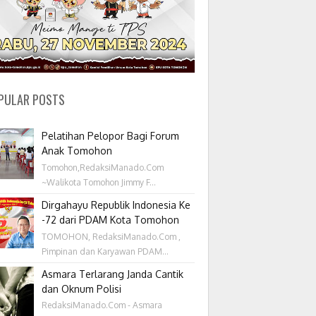
PULAR POSTS
Pelatihan Pelopor Bagi Forum
Anak Tomohon
Tomohon,RedaksiManado.Com
~Walikota Tomohon Jimmy F...
Dirgahayu Republik Indonesia Ke
-72 dari PDAM Kota Tomohon
TOMOHON, RedaksiManado.Com ,
Pimpinan dan Karyawan PDAM...
Asmara Terlarang Janda Cantik
dan Oknum Polisi
RedaksiManado.Com - Asmara