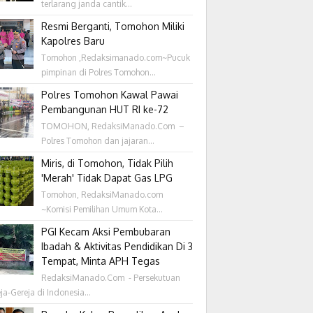
terlarang janda cantik...
Resmi Berganti, Tomohon Miliki
Kapolres Baru
Tomohon ,Redaksimanado.com~Pucuk
pimpinan di Polres Tomohon...
Polres Tomohon Kawal Pawai
Pembangunan HUT RI ke-72
TOMOHON, RedaksiManado.Com –
Polres Tomohon dan jajaran...
Miris, di Tomohon, Tidak Pilih
'Merah' Tidak Dapat Gas LPG
Tomohon, RedaksiManado.com
~Komisi Pemilihan Umum Kota...
PGI Kecam Aksi Pembubaran
Ibadah & Aktivitas Pendidikan Di 3
Tempat, Minta APH Tegas
RedaksiManado.Com - Persekutuan
ja-Gereja di Indonesia...