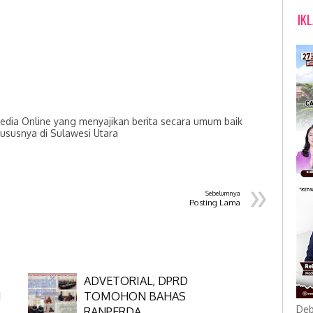
IK
dia Online yang menyajikan berita secara umum baik
hususnya di Sulawesi Utara
»
Sebelumnya
Posting Lama
ADVETORIAL, DPRD
N
TOMOHON BAHAS
Deb
RANPERDA