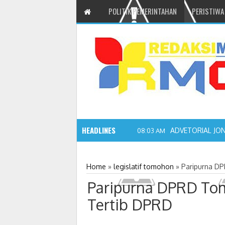
POLITIK PEMERINTAHAN
PERISTIWA
HEADLINES
ADVETORIAL JO
08:03 AM
Home
»
legislatif tomohon
»
Paripurna D
Paripurna DPRD To
Tertib DPRD