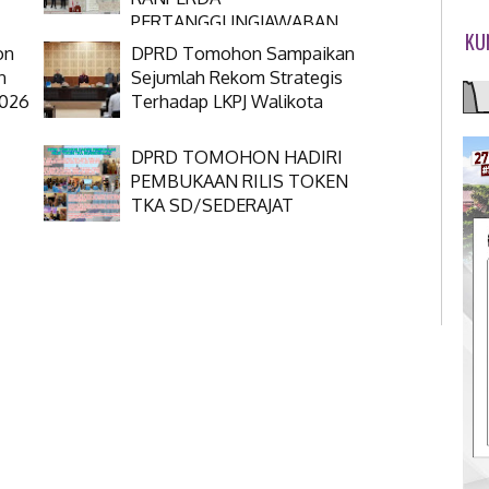
PERTANGGUNGJAWABAN
KU
APBD 2025
on
DPRD Tomohon Sampaikan
n
Sejumlah Rekom Strategis
2026
Terhadap LKPJ Walikota
DPRD TOMOHON HADIRI
PEMBUKAAN RILIS TOKEN
TKA SD/SEDERAJAT