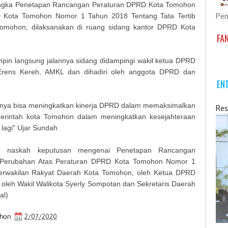
ngka Penetapan Rancangan Peraturan DPRD Kota Tomohon
Pen
 Kota Tomohon Nomor 1 Tahun 2018 Tentang Tata Tertib
omohon, dilaksanakan di ruang sidang kantor DPRD Kota
FA
n langsung jalannya sidang didampingi wakil ketua DPRD
Erens Kereh, AMKL dan dihadiri oleh anggota DPRD dan
EN
kiranya bisa meningkatkan kinerja DPRD dalam memaksimalkan
Res
erintah kota Tomohon dalam meningkatkan kesejahteraan
lagi" Ujar Sundah
nan naskah keputusan mengenai Penetapan Rancangan
 Perubahan Atas Peraturan DPRD Kota Tomohon Nomor 1
erwakilan Rakyat Daerah Kota Tomohon, oleh Ketua DPRD
n oleh Wakil Walikota Syerly Sompotan dan Sekretaris Daerah
al)
ohon
2/07/2020