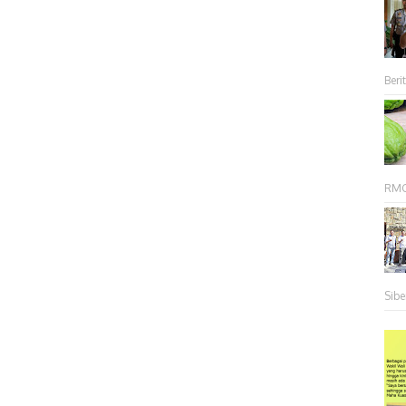
Berit
RMC 
Sibe