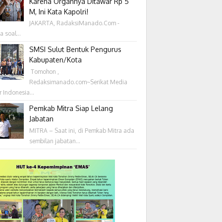
Karena Organnya Ditawar Rp 5
M, Ini Kata Kapolri!
JAKARTA, RadaksiManado.Com -
a soal...
SMSI Sulut Bentuk Pengurus
Kabupaten/Kota
‎ Tomohon ,
Redaksimanado.com~Serikat Media
r Indonesia...
Pemkab Mitra Siap Lelang
Jabatan
MITRA – Saat ini, di Pemkab Mitra ada
sembilan jabatan...