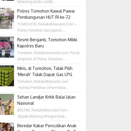
terlarang janda cantik...
Polres Tomohon Kawal Pawai
Pembangunan HUT RI ke-72
TOMOHON, RedaksiManado.Com –
Polres Tomohon dan jajaran...
Resmi Berganti, Tomohon Miliki
Kapolres Baru
Tomohon ,Redaksimanado.com~Pucuk
pimpinan di Polres Tomohon...
Miris, di Tomohon, Tidak Pilih
'Merah' Tidak Dapat Gas LPG
Tomohon, RedaksiManado.com
~Komisi Pemilihan Umum Kota...
Sehan Landjar Kritik Balai Jalan
Nasional
BOLTIM, RedaksiManado.Com –
Bupati Bolaang Mongondow...
Beredar Kabar Penculikan Anak