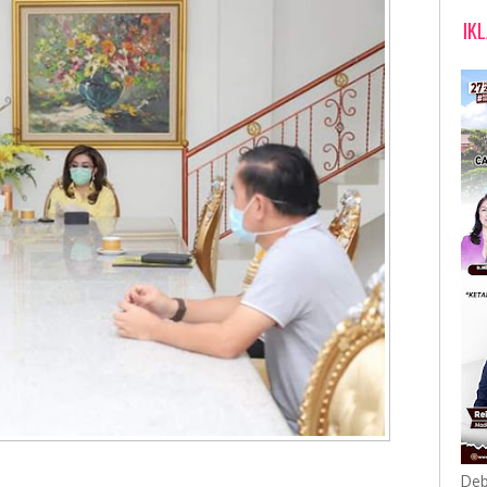
IK
Deb