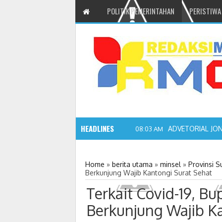
POLITIK PEMERINTAHAN
PERISTIWA
HEADLINES
ADVETORIAL JO
08:03 AM
Home
»
berita utama
»
minsel
»
Provinsi S
Berkunjung Wajib Kantongi Surat Sehat
Terkait Covid-19, B
Berkunjung Wajib K