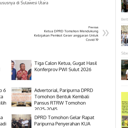
hususnya di Sulawesi Utara
Berit
»
Previous
Ketua DPRD Tomohon Mendukung
Kebijakan Pemkot Geser anggaran Untuk
Covid 19
Sibe
Tiga Calon Ketua, Gugat Hasil
N
Konferprov PWI Sulut 2026
p 6
Advertorial, Paripurna DPRD
ta
Tomohon Bentuk Kembali
lih
Pansus RTRW Tomohon
2025-2045
na
DPRD Tomohon Gelar Rapat
adi
Paripurna Penyerahan KUA