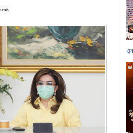
ments
KP