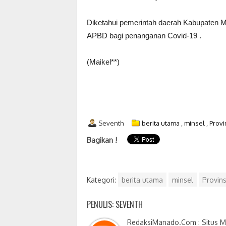
Diketahui pemerintah daerah Kabupaten Mi
APBD bagi penanganan Covid-19 .
(Maikel**)
Seventh
berita utama
,
minsel
,
Provi
Bagikan !
Kategori:
berita utama
minsel
Provins
PENULIS: SEVENTH
RedaksiManado.Com : Situs Me