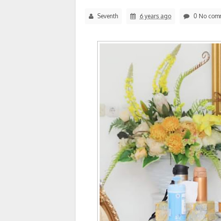
Seventh
6 years ago
0 No com