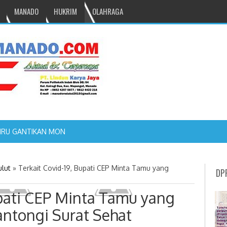
MANADO
HUKRIM
OLAHRAGA
NRU GANTIKAN MONO PIMPIN DPRD TOMOHON
ulut
»
Terkait Covid-19, Bupati CEP Minta Tamu yang
DP
upati CEP Minta Tamu yang
antongi Surat Sehat