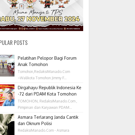
PULAR POSTS
Pelatihan Pelopor Bagi Forum
Anak Tomohon
Tomohon,RedaksiManado.Com
~Walikota Tomohon Jimmy F...
Dirgahayu Republik Indonesia Ke
-72 dari PDAM Kota Tomohon
TOMOHON, RedaksiManado.Com ,
Pimpinan dan Karyawan PDAM...
Asmara Terlarang Janda Cantik
dan Oknum Polisi
RedaksiManado.Com - Asmara