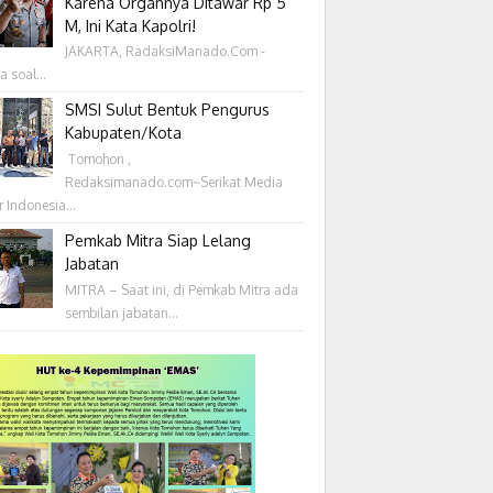
Karena Organnya Ditawar Rp 5
M, Ini Kata Kapolri!
JAKARTA, RadaksiManado.Com -
a soal...
SMSI Sulut Bentuk Pengurus
Kabupaten/Kota
‎ Tomohon ,
Redaksimanado.com~Serikat Media
r Indonesia...
Pemkab Mitra Siap Lelang
Jabatan
MITRA – Saat ini, di Pemkab Mitra ada
sembilan jabatan...