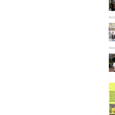
Berit
Sibe