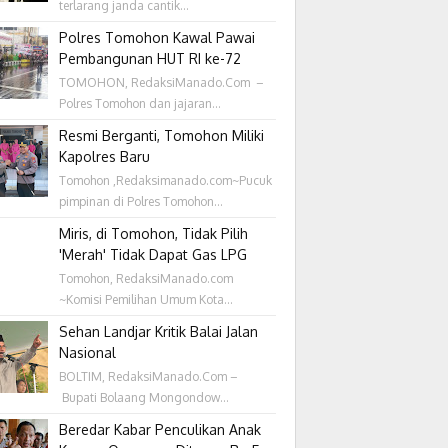
terlarang janda cantik...
Polres Tomohon Kawal Pawai
Pembangunan HUT RI ke-72
TOMOHON, RedaksiManado.Com –
Polres Tomohon dan jajaran...
Resmi Berganti, Tomohon Miliki
Kapolres Baru
Tomohon ,Redaksimanado.com~Pucuk
pimpinan di Polres Tomohon...
Miris, di Tomohon, Tidak Pilih
'Merah' Tidak Dapat Gas LPG
Tomohon, RedaksiManado.com
~Komisi Pemilihan Umum Kota...
Sehan Landjar Kritik Balai Jalan
Nasional
BOLTIM, RedaksiManado.Com –
Bupati Bolaang Mongondow...
Beredar Kabar Penculikan Anak