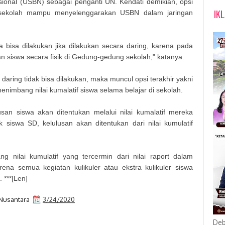
ional (USBN) sebagai penganti UN. Kendati demikian, opsi
IK
k sekolah mampu menyelenggarakan USBN dalam jaringan
bisa dilakukan jika dilakukan secara daring, karena pada
n siswa secara fisik di Gedung-gedung sekolah," katanya.
daring tidak bisa dilakukan, maka muncul opsi terakhir yakni
nimbang nilai kumalatif siswa selama belajar di sekolah.
an siswa akan ditentukan melalui nilai kumalatif mereka
k siswa SD, kelulusan akan ditentukan dari nilai kumulatif
g nilai kumulatif yang tercermin dari nilai raport dalam
ena semua kegiatan kulikuler atau ekstra kulikuler siswa
 ***[Len]
Nusantara
3/24/2020
Deb