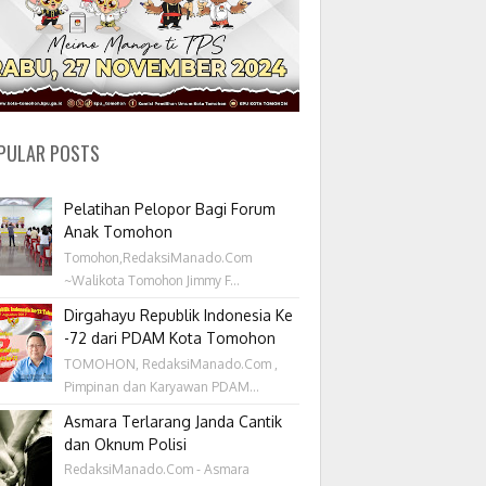
PULAR POSTS
Pelatihan Pelopor Bagi Forum
Anak Tomohon
Tomohon,RedaksiManado.Com
~Walikota Tomohon Jimmy F...
Dirgahayu Republik Indonesia Ke
-72 dari PDAM Kota Tomohon
TOMOHON, RedaksiManado.Com ,
Pimpinan dan Karyawan PDAM...
Asmara Terlarang Janda Cantik
dan Oknum Polisi
RedaksiManado.Com - Asmara