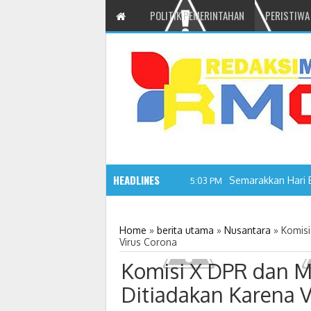
POLITIK PEMERINTAHAN
PERISTIWA
HEADLINES
Semarakkan Hari 
5:03 PM
Home
»
berita utama
»
Nusantara
»
Komisi
Virus Corona
Komisi X DPR dan 
Ditiadakan Karena V