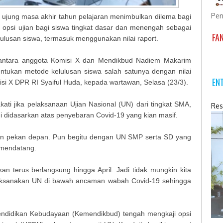
Pen
 ujung masa akhir tahun pelajaran menimbulkan dilema bagi
ai opsi ujian bagi siswa tingkat dasar dan menengah sebagai
FA
lusan siswa, termasuk menggunakan nilai raport.
ne) antara anggota Komisi X dan Mendikbud Nadiem Makarim
ntukan metode kelulusan siswa salah satunya dengan nilai
EN
isi X DPR RI Syaiful Huda, kepada wartawan, Selasa (23/3).
ati jika pelaksanaan Ujian Nasional (UN) dari tingkat SMA,
Res
i didasarkan atas penyebaran Covid-19 yang kian masif.
an pekan depan. Pun begitu dengan UN SMP serta SD yang
l mendatang.
an terus berlangsung hingga April. Jadi tidak mungkin kita
ksanakan UN di bawah ancaman wabah Covid-19 sehingga
endidikan Kebudayaan (Kemendikbud) tengah mengkaji opsi