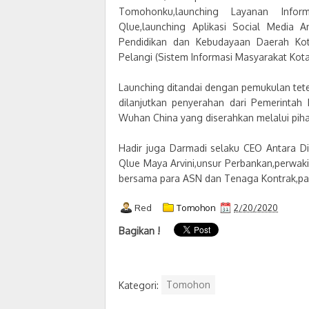
Tomohonku,launching Layanan Inform
Qlue,launching Aplikasi Social Media An
Pendidikan dan Kebudayaan Daerah Kot
Pelangi (Sistem Informasi Masyarakat Ko
Launching ditandai dengan pemukulan te
dilanjutkan penyerahan dari Pemerinta
Wuhan China yang diserahkan melalui pih
Hadir juga Darmadi selaku CEO Antara Dig
Qlue Maya Arvini,unsur Perbankan,perwak
bersama para ASN dan Tenaga Kontrak,p
Red
Tomohon
2/20/2020
Bagikan !
Kategori:
Tomohon