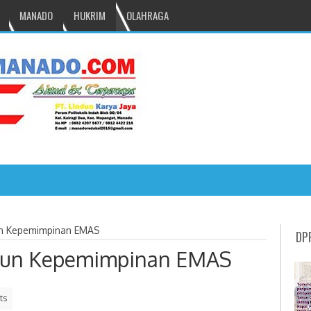
MANADO
HUKRIM
OLAHRAGA
omohon Miliki Kapolres Baru
un Kepemimpinan EMAS
DP
ahun Kepemimpinan EMAS
ts