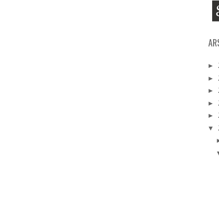
AR
►
►
►
►
►
▼