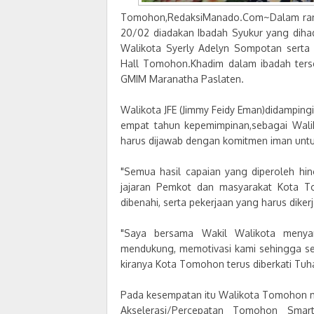
Tomohon,RedaksiManado.Com~Dalam rang
20/02 diadakan Ibadah Syukur yang diha
Walikota Syerly Adelyn Sompotan serta
Hall Tomohon.Khadim dalam ibadah ters
GMIM Maranatha Paslaten.
Walikota JFE (Jimmy Feidy Eman)didampi
empat tahun kepemimpinan,sebagai Wal
harus dijawab dengan komitmen iman untu
"Semua hasil capaian yang diperoleh hi
jajaran Pemkot dan masyarakat Kota To
dibenahi, serta pekerjaan yang harus diker
"Saya bersama Wakil Walikota menya
mendukung, memotivasi kami sehingga se
kiranya Kota Tomohon terus diberkati Tu
Pada kesempatan itu Walikota Tomohon m
Akselerasi/Percepatan Tomohon Smart