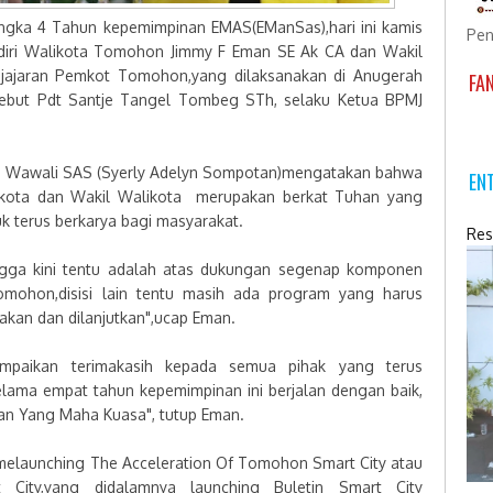
ka 4 Tahun kepemimpinan EMAS(EManSas),hari ini kamis
Pen
diri Walikota Tomohon Jimmy F Eman SE Ak CA dan Wakil
 jajaran Pemkot Tomohon,yang dilaksanakan di Anugerah
FA
ebut Pdt Santje Tangel Tombeg STh, selaku Ketua BPMJ
ngi Wawali SAS (Syerly Adelyn Sompotan)mengatakan bahwa
EN
ikota dan Wakil Walikota merupakan berkat Tuhan yang
k terus berkarya bagi masyarakat.
Res
ngga kini tentu adalah atas dukungan segenap komponen
mohon,disisi lain tentu masih ada program yang harus
jakan dan dilanjutkan",ucap Eman.
mpaikan terimakasih kepada semua pihak yang terus
lama empat tahun kepemimpinan ini berjalan dengan baik,
han Yang Maha Kuasa", tutup Eman.
elaunching The Acceleration Of Tomohon Smart City atau
 City,yang didalamnya launching Buletin Smart City