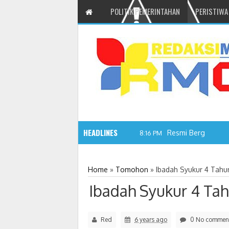
POLITIK PEMERINTAHAN
PERISTIWA
HEADLINES
Resmi Berganti, T
8:16 PM
Home
»
Tomohon
»
Ibadah Syukur 4 Tah
Ibadah Syukur 4 T
Red
6 years ago
0 No commen