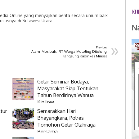
KU
dia Online yang menyajikan berita secara umum baik
hususnya di Sulawesi Utara
N
»
Previous
Alami Musibah, IRT Warga Motoling Ditolong
langsung Kadinkes Minsel
Gelar Seminar Budaya,
Masyarakat Siap Tentukan
Tahun Berdirinya Wanua
Kinilow
tur
Semarakkan Hari
a
Bhayangkara, Polres
Tomohon Gelar Olahraga
Bersama