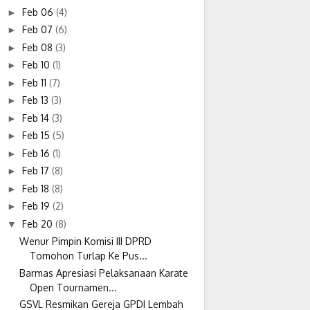
Feb 06
(4)
►
Feb 07
(6)
►
Feb 08
(3)
►
Feb 10
(1)
►
Feb 11
(7)
►
Feb 13
(3)
►
Feb 14
(3)
►
Feb 15
(5)
►
Feb 16
(1)
►
Feb 17
(8)
►
Feb 18
(8)
►
Feb 19
(2)
►
Feb 20
(8)
▼
Wenur Pimpin Komisi III DPRD
Tomohon Turlap Ke Pus...
Barmas Apresiasi Pelaksanaan Karate
Open Tournamen...
GSVL Resmikan Gereja GPDI Lembah