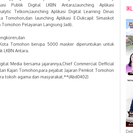
asi Publik Digital LKBN Antara,launching Aplikasi
IK
alytic Telkom,launching Aplikasi Digital Learning Dinas
a Tomohon,dan launching Aplikasi E-Dukcapil Simaskot
ta Tomohon Pelayanan Langsung Jadi).
tengkoren,dan
h Kota Tomohon berupa 5000 masker diperuntukan untuk
ak LKBN Antara.
ital Media bersama jajarannya,Chief Commercial Defficial
ilan Kajari Tomohon,para pejabat Jajaran Pemkot Tomohon
ara tokoh agama dan masyarakat.**(Abd0402)
Deb