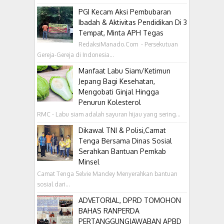
PGI Kecam Aksi Pembubaran
Ibadah & Aktivitas Pendidikan Di 3
Tempat, Minta APH Tegas
RedaksiManado.Com - Persekutuan
Gereja-Gereja di Indonesia...
Manfaat Labu Siam/Ketimun
Jepang Bagi Kesehatan,
Mengobati Ginjal Hingga
Penurun Kolesterol
RMC - Labu siam adalah sayuran hijau yang sering...
Dikawal TNI & Polisi,Camat
Tenga Bersama Dinas Sosial
Serahkan Bantuan Pemkab
Minsel
Camat Tenga Selvie Mandey Menyerahkan bantuan
sosial dari...
ADVETORIAL, DPRD TOMOHON
BAHAS RANPERDA
PERTANGGUNGJAWABAN APBD