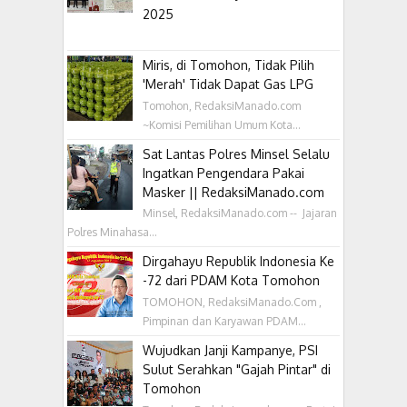
2025
Miris, di Tomohon, Tidak Pilih
'Merah' Tidak Dapat Gas LPG
Tomohon, RedaksiManado.com
~Komisi Pemilihan Umum Kota...
Sat Lantas Polres Minsel Selalu
Ingatkan Pengendara Pakai
Masker || RedaksiManado.com
Minsel, RedaksiManado.com -- Jajaran
Polres Minahasa...
Dirgahayu Republik Indonesia Ke
-72 dari PDAM Kota Tomohon
TOMOHON, RedaksiManado.Com ,
Pimpinan dan Karyawan PDAM...
Wujudkan Janji Kampanye, PSI
Sulut Serahkan "Gajah Pintar" di
Tomohon