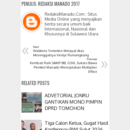
PENULIS: REDAKSI MANADO 2017
RedaksiManado.Com : Situs
Media Online yang menyajikan
berita secara umum baik
Internasional, Nasional dan
Khususnya di Sulawesi Utara
«
Next
Walikota Tomohon Melayat Atas
»
Meninggalnya Ventje Rumangkang
Previous
Kembali Raih SAKIP BB, GSVL Sukses Bawa
Pemkot Manado Menciptakan Multiplier
Effect
RELATED POSTS
ADVETORIAL JONRU
GANTIKAN MONO PIMPIN
DPRD TOMOHON
Tiga Calon Ketua, Gugat Hasil
Konferprov PWI Sulut 2026