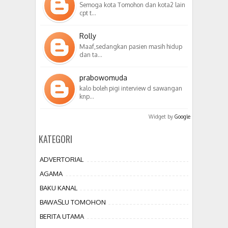
Semoga kota Tomohon dan kota2 lain
cpt t…
Rolly
Maaf,sedangkan pasien masih hidup
dan ta…
prabowomuda
kalo boleh pigi interview d sawangan
knp…
Widget by
Google
KATEGORI
ADVERTORIAL
AGAMA
BAKU KANAL
BAWASLU TOMOHON
BERITA UTAMA