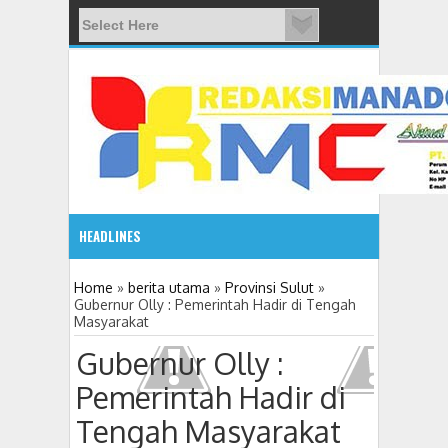
HEADLINES
08:03 AM
Home
»
berita utama
»
Provinsi Sulut
»
Gubernur Olly : Pemerintah Hadir di Tengah
Masyarakat
ADVETORIAL JONRU GANTIKAN MONO PIMPIN DPRD TO
Gubernur Olly :
Pemerintah Hadir di
Tengah Masyarakat