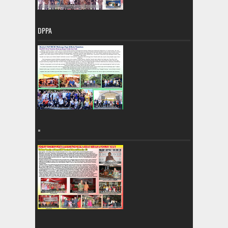
DPPA
=