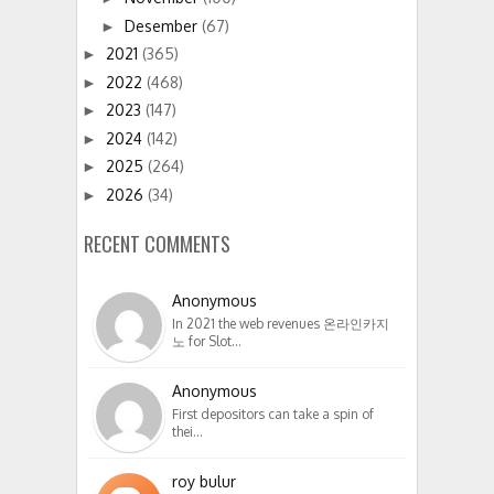
Desember
(67)
►
2021
(365)
►
2022
(468)
►
2023
(147)
►
2024
(142)
►
2025
(264)
►
2026
(34)
►
RECENT COMMENTS
Anonymous
In 2021 the web revenues 온라인카지
노 for Slot…
Anonymous
First depositors can take a spin of
thei…
roy bulur