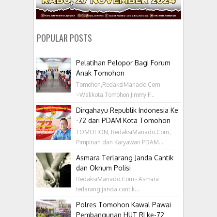
POPULAR POSTS
Pelatihan Pelopor Bagi Forum
Anak Tomohon
Tomohon,RedaksiManado.Com
~Walikota Tomohon Jimmy F...
Dirgahayu Republik Indonesia Ke
-72 dari PDAM Kota Tomohon
TOMOHON, RedaksiManado.Com ,
Pimpinan dan Karyawan PDAM...
Asmara Terlarang Janda Cantik
dan Oknum Polisi
RedaksiManado.Com - Asmara
terlarang janda cantik...
Polres Tomohon Kawal Pawai
Pembangunan HUT RI ke-72