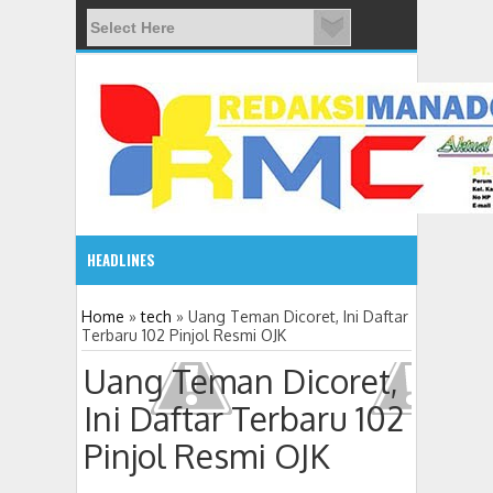
HEADLINES
5:03 PM
Home
»
tech
»
Uang Teman Dicoret, Ini Daftar
Terbaru 102 Pinjol Resmi OJK
Semarakkan Hari Bhayangkara, Polres Tomohon Gelar Ol
Uang Teman Dicoret,
Ini Daftar Terbaru 102
Pinjol Resmi OJK