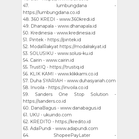
47. lumbungdana -
https://lumbungdana.co.id
48. 360 KREDI - www.360kredi.id
49. Dhanapala - www.dhanapala.id
50. Kredinesia - www.kredinesia.id
51. Pintek - https://pintek.id
52. ModalRakyat https://modalrakyat.id
53. SOLUSIKU - www.solusi-ku.id
54. Cairin - www.cairin.id
55. TrustIQ - https://trustiq.id
56. KLIK KAMI - www.klikkami.co.id
57. Duha SYARIAH - www.duhasyariah.com
58. Invoila - https://invoila.co.id
59. Sanders One Stop Solution -
https://sanders.co.id
60. DanaBagus - www.danabagus.id
61. UKU - ukuindo.com
62. KREDITO - https://kredito.id
63. AdaPundi - www.adapundi.com
64. ShopeePayLater -