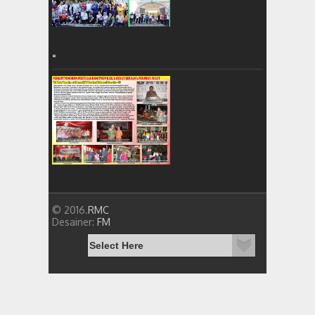
=
© 2016.
RMC
Desainer:
FM