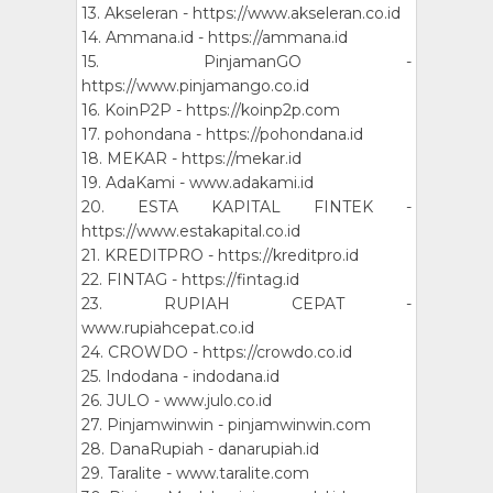
13. Akseleran - https://www.akseleran.co.id
14. Ammana.id - https://ammana.id
15. PinjamanGO -
https://www.pinjamango.co.id
16. KoinP2P - https://koinp2p.com
17. pohondana - https://pohondana.id
18. MEKAR - https://mekar.id
19. AdaKami - www.adakami.id
20. ESTA KAPITAL FINTEK -
https://www.estakapital.co.id
21. KREDITPRO - https://kreditpro.id
22. FINTAG - https://fintag.id
23. RUPIAH CEPAT -
www.rupiahcepat.co.id
24. CROWDO - https://crowdo.co.id
25. Indodana - indodana.id
26. JULO - www.julo.co.id
27. Pinjamwinwin - pinjamwinwin.com
28. DanaRupiah - danarupiah.id
29. Taralite - www.taralite.com