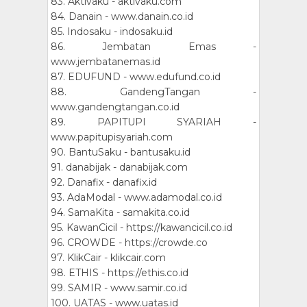
83. Aktivaku - aktivaku.com
84. Danain - www.danain.co.id
85. Indosaku - indosaku.id
86. Jembatan Emas -
www.jembatanemas.id
87. EDUFUND - www.edufund.co.id
88. GandengTangan -
www.gandengtangan.co.id
89. PAPITUPI SYARIAH -
www.papitupisyariah.com
90. BantuSaku - bantusaku.id
91. danabijak - danabijak.com
92. Danafix - danafix.id
93. AdaModal - www.adamodal.co.id
94. SamaKita - samakita.co.id
95. KawanCicil - https://kawancicil.co.id
96. CROWDE - https://crowde.co
97. KlikCair - klikcair.com
98. ETHIS - https://ethis.co.id
99. SAMIR - www.samir.co.id
100. UATAS - www.uatas.id