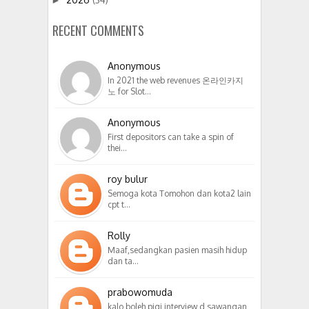
RECENT COMMENTS
Anonymous
In 2021 the web revenues 온라인카지
노 for Slot…
Anonymous
First depositors can take a spin of
thei…
roy bulur
Semoga kota Tomohon dan kota2 lain
cpt t…
Rolly
Maaf,sedangkan pasien masih hidup
dan ta…
prabowomuda
kalo boleh pigi interview d sawangan