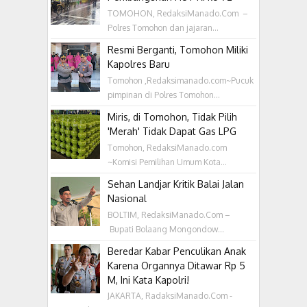
TOMOHON, RedaksiManado.Com –
Polres Tomohon dan jajaran...
Resmi Berganti, Tomohon Miliki
Kapolres Baru
Tomohon ,Redaksimanado.com~Pucuk
pimpinan di Polres Tomohon...
Miris, di Tomohon, Tidak Pilih
'Merah' Tidak Dapat Gas LPG
Tomohon, RedaksiManado.com
~Komisi Pemilihan Umum Kota...
Sehan Landjar Kritik Balai Jalan
Nasional
BOLTIM, RedaksiManado.Com –
Bupati Bolaang Mongondow...
Beredar Kabar Penculikan Anak
Karena Organnya Ditawar Rp 5
M, Ini Kata Kapolri!
JAKARTA, RadaksiManado.Com -