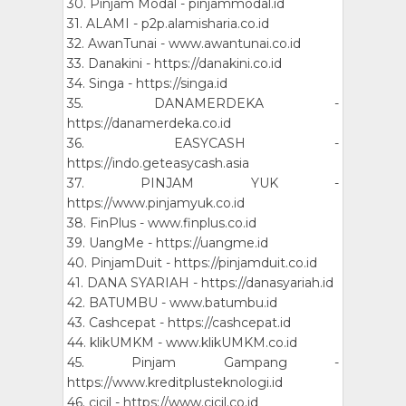
30. Pinjam Modal - pinjammodal.id
31. ALAMI - p2p.alamisharia.co.id
32. AwanTunai - www.awantunai.co.id
33. Danakini - https://danakini.co.id
34. Singa - https://singa.id
35. DANAMERDEKA -
https://danamerdeka.co.id
36. EASYCASH -
https://indo.geteasycash.asia
37. PINJAM YUK -
https://www.pinjamyuk.co.id
38. FinPlus - www.finplus.co.id
39. UangMe - https://uangme.id
40. PinjamDuit - https://pinjamduit.co.id
41. DANA SYARIAH - https://danasyariah.id
42. BATUMBU - www.batumbu.id
43. Cashcepat - https://cashcepat.id
44. klikUMKM - www.klikUMKM.co.id
45. Pinjam Gampang -
https://www.kreditplusteknologi.id
46. cicil - https://www.cicil.co.id