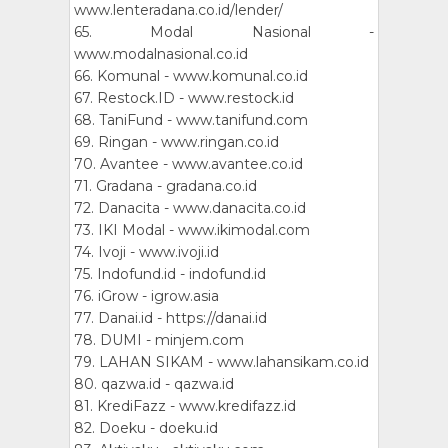
www.lenteradana.co.id/lender/
65. Modal Nasional -
www.modalnasional.co.id
66. Komunal - www.komunal.co.id
67. Restock.ID - www.restock.id
68. TaniFund - www.tanifund.com
69. Ringan - www.ringan.co.id
70. Avantee - www.avantee.co.id
71. Gradana - gradana.co.id
72. Danacita - www.danacita.co.id
73. IKI Modal - www.ikimodal.com
74. Ivoji - www.ivoji.id
75. Indofund.id - indofund.id
76. iGrow - igrow.asia
77. Danai.id - https://danai.id
78. DUMI - minjem.com
79. LAHAN SIKAM - www.lahansikam.co.id
80. qazwa.id - qazwa.id
81. KrediFazz - www.kredifazz.id
82. Doeku - doeku.id