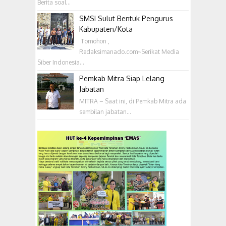
Berita soal...
SMSI Sulut Bentuk Pengurus
Kabupaten/Kota
‎ Tomohon ,
Redaksimanado.com~Serikat Media
Siber Indonesia...
Pemkab Mitra Siap Lelang
Jabatan
MITRA – Saat ini, di Pemkab Mitra ada
sembilan jabatan...