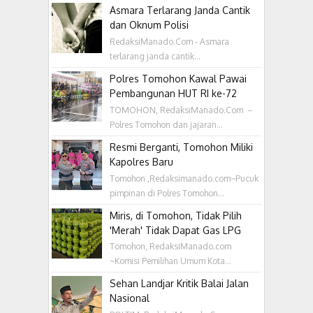
Asmara Terlarang Janda Cantik
dan Oknum Polisi
RedaksiManado.Com - Asmara
terlarang janda cantik...
Polres Tomohon Kawal Pawai
Pembangunan HUT RI ke-72
TOMOHON, RedaksiManado.Com –
Polres Tomohon dan jajaran...
Resmi Berganti, Tomohon Miliki
Kapolres Baru
Tomohon ,Redaksimanado.com~Pucuk
pimpinan di Polres Tomohon...
Miris, di Tomohon, Tidak Pilih
'Merah' Tidak Dapat Gas LPG
Tomohon, RedaksiManado.com
~Komisi Pemilihan Umum Kota...
Sehan Landjar Kritik Balai Jalan
Nasional