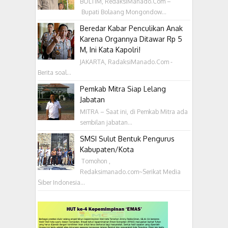
BOLTIM, RedaksiManado.Com –
Bupati Bolaang Mongondow...
Beredar Kabar Penculikan Anak
Karena Organnya Ditawar Rp 5
M, Ini Kata Kapolri!
JAKARTA, RadaksiManado.Com -
Berita soal...
Pemkab Mitra Siap Lelang
Jabatan
MITRA – Saat ini, di Pemkab Mitra ada
sembilan jabatan...
SMSI Sulut Bentuk Pengurus
Kabupaten/Kota
‎ Tomohon ,
Redaksimanado.com~Serikat Media
Siber Indonesia...