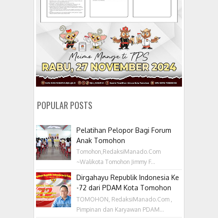
POPULAR POSTS
Pelatihan Pelopor Bagi Forum
Anak Tomohon
Tomohon,RedaksiManado.Com
~Walikota Tomohon Jimmy F...
Dirgahayu Republik Indonesia Ke
-72 dari PDAM Kota Tomohon
TOMOHON, RedaksiManado.Com ,
Pimpinan dan Karyawan PDAM...