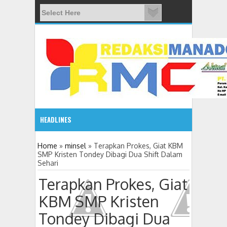
HEADLINES
08:03 AM
Home
»
minsel
»
Terapkan Prokes, Giat KBM
SMP Kristen Tondey Dibagi Dua Shift Dalam
Sehari
ADVETORIAL JONRU GANTIKAN MONO PIMPIN DPRD TO
Terapkan Prokes, Giat
KBM SMP Kristen
Tondey Dibagi Dua