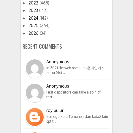
2022
(468)
►
2023
(147)
►
2024
(142)
►
2025
(264)
►
2026
(34)
►
RECENT COMMENTS
Anonymous
In 2021 the web revenues 온라인카지
노 for Slot…
Anonymous
First depositors can take a spin of
thei…
roy bulur
Semoga kota Tomohon dan kota2 lain
cpt t…