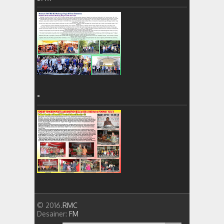
=
© 2016.
RMC
Desainer:
FM