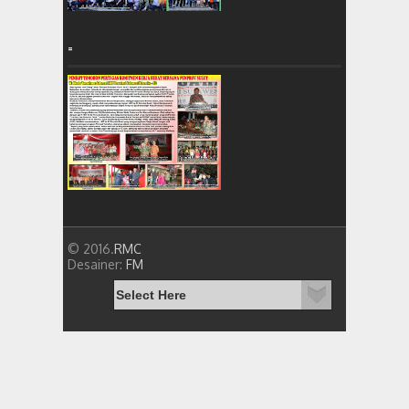
=
© 2016.
RMC
Desainer:
FM