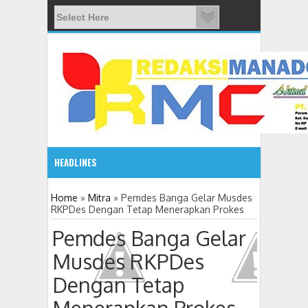
HEADLINES
08:03 AM
Home
»
Mitra
»
Pemdes Banga Gelar Musdes
RKPDes Dengan Tetap Menerapkan Prokes
ADVETORIAL JONRU GANTIKAN MONO PIMPIN DPRD TO
Pemdes Banga Gelar
Musdes RKPDes
Dengan Tetap