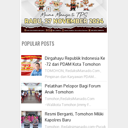
POPULAR POSTS
Dirgahayu Republik Indonesia Ke
-72 dari PDAM Kota Tomohon
TOMOHON, RedaksiManado.Com ,
Pimpinan dan Karyawan PDAM...
Pelatihan Pelopor Bagi Forum
Anak Tomohon
Tomohon,RedaksiManado.Com
~Walikota Tomohon Jimmy F...
Resmi Berganti, Tomohon Miliki
Kapolres Baru
Tomohon ,Redaksimanado.com~Pucuk