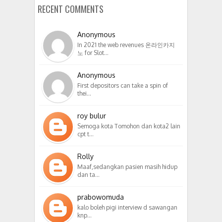
RECENT COMMENTS
Anonymous
In 2021 the web revenues 온라인카지
노 for Slot…
Anonymous
First depositors can take a spin of
thei…
roy bulur
Semoga kota Tomohon dan kota2 lain
cpt t…
Rolly
Maaf,sedangkan pasien masih hidup
dan ta…
prabowomuda
kalo boleh pigi interview d sawangan
knp…