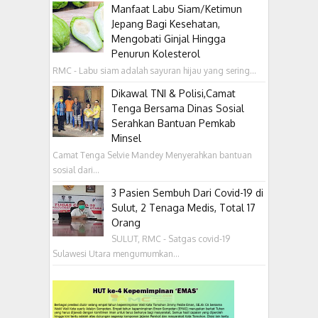
Manfaat Labu Siam/Ketimun
Jepang Bagi Kesehatan,
Mengobati Ginjal Hingga
Penurun Kolesterol
RMC - Labu siam adalah sayuran hijau yang sering...
Dikawal TNI & Polisi,Camat
Tenga Bersama Dinas Sosial
Serahkan Bantuan Pemkab
Minsel
Camat Tenga Selvie Mandey Menyerahkan bantuan
sosial dari...
3 Pasien Sembuh Dari Covid-19 di
Sulut, 2 Tenaga Medis, Total 17
Orang
SULUT, RMC - Satgas covid-19
Sulawesi Utara mengumumkan...