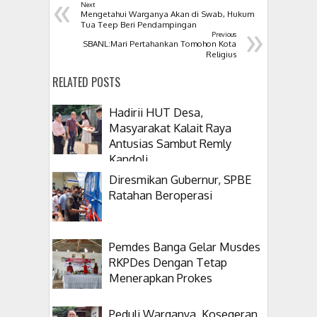
«
Next
Mengetahui Warganya Akan di Swab, Hukum
»
Tua Teep Beri Pendampingan
Previous
SBANL:Mari Pertahankan Tomohon Kota
Religius
RELATED POSTS
Hadirii HUT Desa,
Masyarakat Kalait Raya
Antusias Sambut Remly
Kandoli
Diresmikan Gubernur, SPBE
Ratahan Beroperasi
Pemdes Banga Gelar Musdes
RKPDes Dengan Tetap
Menerapkan Prokes
Peduli Warganya, Kosegeran