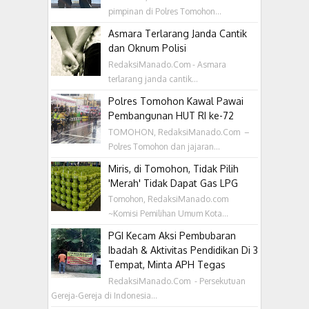
pimpinan di Polres Tomohon...
Asmara Terlarang Janda Cantik
dan Oknum Polisi
RedaksiManado.Com - Asmara
terlarang janda cantik...
Polres Tomohon Kawal Pawai
Pembangunan HUT RI ke-72
TOMOHON, RedaksiManado.Com –
Polres Tomohon dan jajaran...
Miris, di Tomohon, Tidak Pilih
'Merah' Tidak Dapat Gas LPG
Tomohon, RedaksiManado.com
~Komisi Pemilihan Umum Kota...
PGI Kecam Aksi Pembubaran
Ibadah & Aktivitas Pendidikan Di 3
Tempat, Minta APH Tegas
RedaksiManado.Com - Persekutuan
Gereja-Gereja di Indonesia...