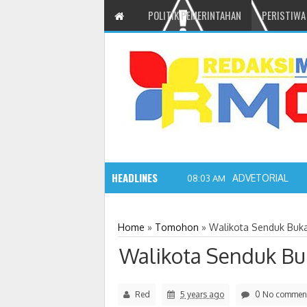
POLITIK PEMERINTAHAN
PERISTIWA
HEADLINES
ADVETORIAL JO
08:03 AM
Home
»
Tomohon
»
Walikota Senduk Buk
Walikota Senduk B
Red
5 years ago
0 No commen