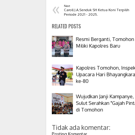
«
Next
Caroll J.A.Senduk SH Ketua Koni Terpilih
Periode 2021 - 2025.
RELATED POSTS
Resmi Berganti, Tomohon
Miliki Kapolres Baru
Kapolres Tomohon, Inspek
Upacara Hari Bhayangkar
ke-80
Wujudkan Janji Kampanye,
Sulut Serahkan "Gajah Pint
di Tomohon
Tidak ada komentar:
Posting Komentar