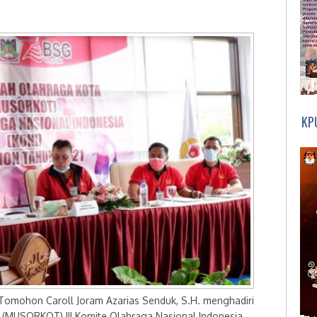
KP
mohon Caroll Joram Azarias Senduk, S.H. menghadiri
MUSORKOT) III Komite Olahraga Nasional Indonesia