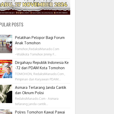
PULAR POSTS
Pelatihan Pelopor Bagi Forum
Anak Tomohon
Tomohon,RedaksiManado.Com
~Walikota Tomohon Jimmy F...
Dirgahayu Republik Indonesia Ke
-72 dari PDAM Kota Tomohon
TOMOHON, RedaksiManado.Com ,
Pimpinan dan Karyawan PDAM...
Asmara Terlarang Janda Cantik
dan Oknum Polisi
RedaksiManado.Com - Asmara
terlarang janda cantik...
Polres Tomohon Kawal Pawai