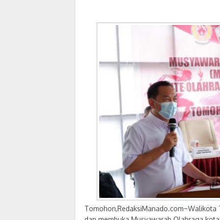
Tomohon,RedaksiManado.com~Walikota To
dan membuka Musyawarah Olahraga kota (