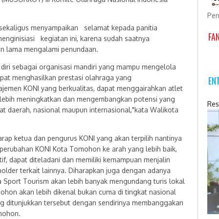
Pen
 sekaligus menyampaikan selamat kepada panitia
FA
nginisiasi kegiatan ini, karena sudah saatnya
ian lama mengalami penundaan.
iri sebagai organisasi mandiri yang mampu mengelola
apat menghasilkan prestasi olahraga yang
EN
emen KONI yang berkualitas, dapat menggairahkan atlet
 lebih meningkatkan dan mengembangkan potensi yang
Res
gkat daerah, nasional maupun internasional,"kata Walikota
rap ketua dan pengurus KONI yang akan terpilih nantinya
rubahan KONI Kota Tomohon ke arah yang lebih baik,
if, dapat diteladani dan memiliki kemampuan menjalin
lder terkait lainnya. Diharapkan juga dengan adanya
 Sport Tourism akan lebih banyak mengundang turis lokal
n akan lebih dikenal bukan cuma di tingkat nasional
ang ditunjukkan tersebut dengan sendirinya membanggakan
mohon.