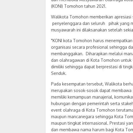
(KONI) Tomohon tahun 2021.
Walikota Tomohon memberikan apresiasi
penyelenggara dan seluruh pihak yang me
musyawarah ini dilaksanakan setelah sek
"KONI kota Tomohon harus menempatkan d
organisasi secara profesional sehingga d
membanggakan. Diharapkan melalui manaj
dan olahragawan di Kota Tomohon untuk
dimiliki sehingga dapat berprestasi di tin
Senduk.
Pada kesempatan tersebut, Walikota berha
merupakan sosok-sosok dapat membawa pe
memiliki kemampuan manajerial, komunikat
hubungan dengan pemerintah serta stakeho
event olahraga di Kota Tomohon terutama
maupun mancanegara sehingga Kota Tomoho
maupun tingkat internasional. Prestasi y
dan membawa nama harum bagi Kota To