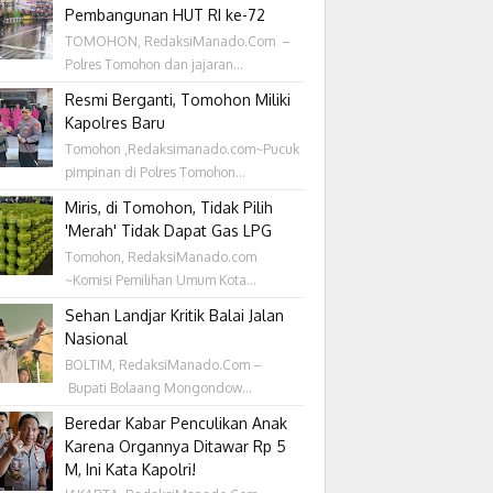
Pembangunan HUT RI ke-72
TOMOHON, RedaksiManado.Com –
Polres Tomohon dan jajaran...
Resmi Berganti, Tomohon Miliki
Kapolres Baru
Tomohon ,Redaksimanado.com~Pucuk
pimpinan di Polres Tomohon...
Miris, di Tomohon, Tidak Pilih
'Merah' Tidak Dapat Gas LPG
Tomohon, RedaksiManado.com
~Komisi Pemilihan Umum Kota...
Sehan Landjar Kritik Balai Jalan
Nasional
BOLTIM, RedaksiManado.Com –
Bupati Bolaang Mongondow...
Beredar Kabar Penculikan Anak
Karena Organnya Ditawar Rp 5
M, Ini Kata Kapolri!