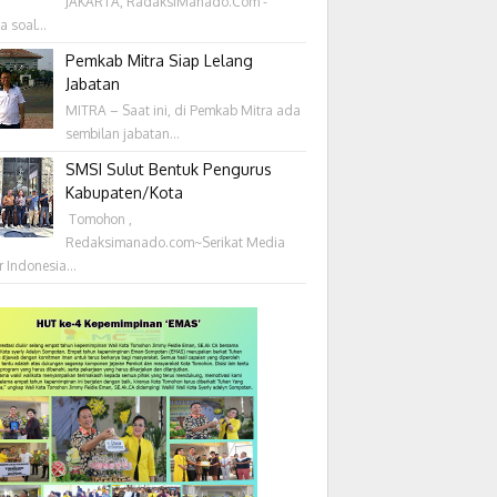
JAKARTA, RadaksiManado.Com -
a soal...
Pemkab Mitra Siap Lelang
Jabatan
MITRA – Saat ini, di Pemkab Mitra ada
sembilan jabatan...
SMSI Sulut Bentuk Pengurus
Kabupaten/Kota
‎ Tomohon ,
Redaksimanado.com~Serikat Media
r Indonesia...