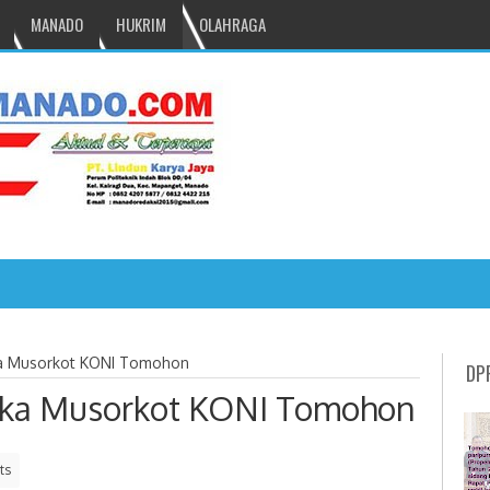
MANADO
HUKRIM
OLAHRAGA
NRU GANTIKAN MONO PIMPIN DPRD TOMOHON
a Musorkot KONI Tomohon
DP
uka Musorkot KONI Tomohon
ts