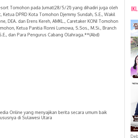
IK
sort Tomohon pada Jumat(28/5/21) yang dihadiri juga oleh
lit, Ketua DPRD Kota Tomohon Djemmy Sundah, S.E., Wakil
e, DEA. dan Erens Kereh, AMKL., Caretaker KONI Tomohon
omohon, Ketua Panitia Ronni Lumowa, S.Sos., M.Si., Branch
S.E., dan Para Pengurus Cabang Olahraga.**(Abd)
dia Online yang menyajikan berita secara umum baik
hususnya di Sulawesi Utara
Deb