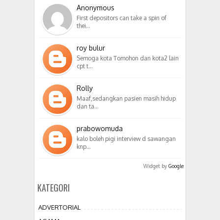
Anonymous
First depositors can take a spin of
thei…
roy bulur
Semoga kota Tomohon dan kota2 lain
cpt t…
Rolly
Maaf,sedangkan pasien masih hidup
dan ta…
prabowomuda
kalo boleh pigi interview d sawangan
knp…
Widget by
Google
KATEGORI
ADVERTORIAL