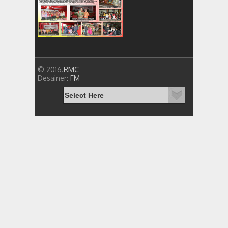
© 2016.
RMC
Desainer:
FM