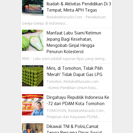
Ibadah & Aktivitas Pendidikan Di 3
Tempat, Minta APH Tegas
RedaksiManado.Com - Persekutuan
Gereja-Gereja di Indonesia...
Manfaat Labu Siam/Ketimun
Jepang Bagi Kesehatan,
Mengobati Ginjal Hingga
Penurun Kolesterol
RMC - Labu siam adalah sayuran hijau yang sering...
Miris, di Tomohon, Tidak Pilih
'Merah' Tidak Dapat Gas LPG
Tomohon, RedaksiManado.com
~Komisi Pemilihan Umum Kota...
Dirgahayu Republik Indonesia Ke
-72 dari PDAM Kota Tomohon
TOMOHON, RedaksiManado.Com ,
Pimpinan dan Karyawan PDAM...
Dikawal TNI & Polisi,Camat
Tenga Bersama Dinas Sosial