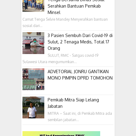
Serahkan Bantuan Pemkab
Minsel
Camat Tenga Selvie Mandey Menyerahkan bantuan
sosial dari...
3 Pasien Sembuh Dari Covid-19 di
Sulut, 2 Tenaga Medis, Total 17
Orang
SULUT, RMC - Satgas covid-19
Sulawesi Utara mengumumkan...
ADVETORIAL JONRU GANTIKAN
MONO PIMPIN DPRD TOMOHON
Pemkab Mitra Siap Lelang
Jabatan
MITRA – Saat ini, di Pemkab Mitra ada
sembilan jabatan...