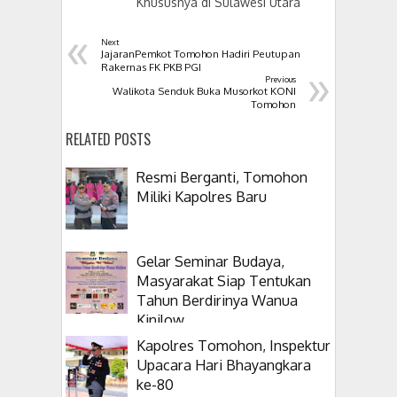
Khususnya di Sulawesi Utara
«
Next
JajaranPemkot Tomohon Hadiri Peutupan
»
Rakernas FK PKB PGI
Previous
Walikota Senduk Buka Musorkot KONI
Tomohon
RELATED POSTS
Resmi Berganti, Tomohon
Miliki Kapolres Baru
Gelar Seminar Budaya,
Masyarakat Siap Tentukan
Tahun Berdirinya Wanua
Kinilow
Kapolres Tomohon, Inspektur
Upacara Hari Bhayangkara
ke-80