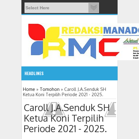
HEADLINES
08:03 AM
Home
»
Tomohon
»
Caroll J.A.Senduk SH
Ketua Koni Terpilih Periode 2021 - 2025.
ADVETORIAL JONRU GANTIKAN MONO PIMPIN DPRD TO
Caroll J.A.Senduk SH
Ketua Koni Terpilih
Periode 2021 - 2025.