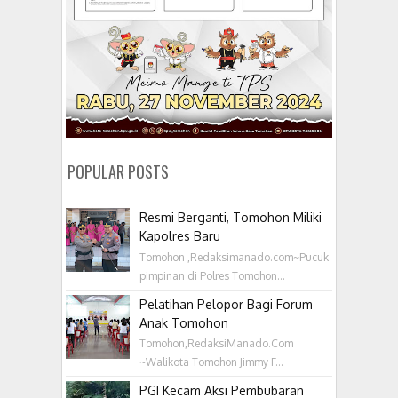
POPULAR POSTS
Resmi Berganti, Tomohon Miliki
Kapolres Baru
Tomohon ,Redaksimanado.com~Pucuk
pimpinan di Polres Tomohon...
Pelatihan Pelopor Bagi Forum
Anak Tomohon
Tomohon,RedaksiManado.Com
~Walikota Tomohon Jimmy F...
PGI Kecam Aksi Pembubaran