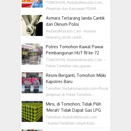
TOMOHON, RedaksiManado.Com ,
Pimpinan dan Karyawan PDAM...
Asmara Terlarang Janda Cantik
dan Oknum Polisi
RedaksiManado.Com - Asmara
terlarang janda cantik...
Polres Tomohon Kawal Pawai
Pembangunan HUT RI ke-72
TOMOHON, RedaksiManado.Com –
Polres Tomohon dan jajaran...
Resmi Berganti, Tomohon Miliki
Kapolres Baru
Tomohon ,Redaksimanado.com~Pucuk
pimpinan di Polres Tomohon...
Miris, di Tomohon, Tidak Pilih
'Merah' Tidak Dapat Gas LPG
Tomohon, RedaksiManado.com
~Komisi Pemilihan Umum Kota...