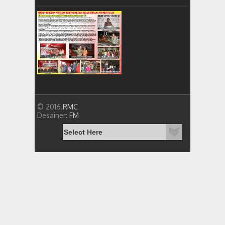
© 2016.
RMC
Desainer:
FM