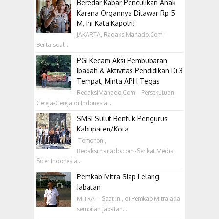
Beredar Kabar Penculikan Anak
Karena Organnya Ditawar Rp 5
M, Ini Kata Kapolri!
JAKARTA, RadaksiManado.Com -
Berita soal...
PGI Kecam Aksi Pembubaran
Ibadah & Aktivitas Pendidikan Di 3
Tempat, Minta APH Tegas
RedaksiManado.Com - Persekutuan
Gereja-Gereja di Indonesia...
SMSI Sulut Bentuk Pengurus
Kabupaten/Kota
‎ Tomohon ,
Redaksimanado.com~Serikat Media
Siber Indonesia...
Pemkab Mitra Siap Lelang
Jabatan
MITRA – Saat ini, di Pemkab Mitra ada
sembilan jabatan...