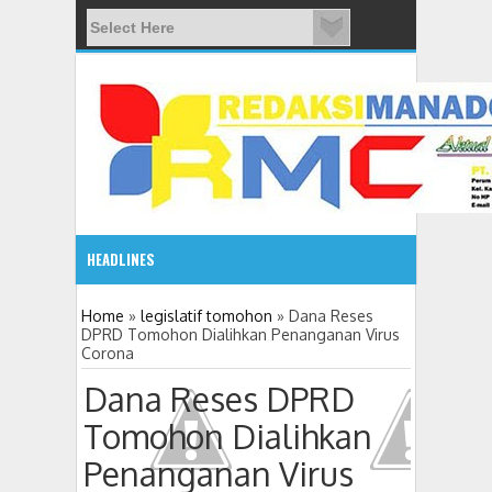
HEADLINES
08:03 AM
Home
»
legislatif tomohon
»
Dana Reses
DPRD Tomohon Dialihkan Penanganan Virus
Corona
ADVETORIAL JONRU GANTIKAN MONO PIMPIN DPRD TO
Dana Reses DPRD
Tomohon Dialihkan
Penanganan Virus