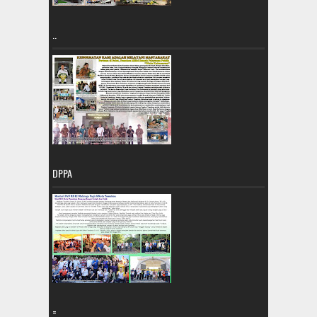
..
DPPA
=