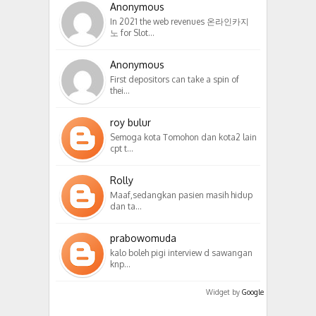
Anonymous
In 2021 the web revenues 온라인카지
노 for Slot…
Anonymous
First depositors can take a spin of
thei…
roy bulur
Semoga kota Tomohon dan kota2 lain
cpt t…
Rolly
Maaf,sedangkan pasien masih hidup
dan ta…
prabowomuda
kalo boleh pigi interview d sawangan
knp…
Widget by
Google