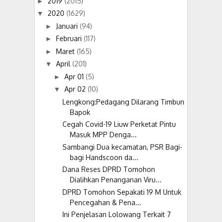
2019
(2015)
►
2020
(1629)
▼
Januari
(94)
►
Februari
(117)
►
Maret
(165)
►
April
(201)
▼
Apr 01
(5)
►
Apr 02
(10)
▼
Lengkong:Pedagang Dilarang Timbun
Bapok
Cegah Covid-19 Liuw Perketat Pintu
Masuk MPP Denga...
Sambangi Dua kecamatan, PSR Bagi-
bagi Handscoon da...
Dana Reses DPRD Tomohon
Dialihkan Penanganan Viru...
DPRD Tomohon Sepakati 19 M Untuk
Pencegahan & Pena...
Ini Penjelasan Lolowang Terkait 7