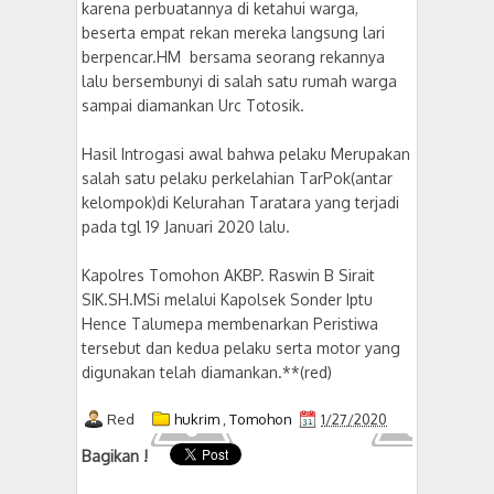
karena perbuatannya di ketahui warga,
beserta empat rekan mereka langsung lari
berpencar.HM bersama seorang rekannya
lalu bersembunyi di salah satu rumah warga
sampai diamankan Urc Totosik.
Hasil Introgasi awal bahwa pelaku Merupakan
salah satu pelaku perkelahian TarPok(antar
kelompok)di Kelurahan Taratara yang terjadi
pada tgl 19 Januari 2020 lalu.
Kapolres Tomohon AKBP. Raswin B Sirait
SIK.SH.MSi melalui Kapolsek Sonder Iptu
Hence Talumepa membenarkan Peristiwa
tersebut dan kedua pelaku serta motor yang
digunakan telah diamankan.**(red)
Red
hukrim
,
Tomohon
1/27/2020
Bagikan !