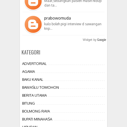
Maaf,sedangkan pasien masih hidup
dan ta…
prabowomuda
kalo boleh pigi interview d sawangan
knp…
Widget by
Google
KATEGORI
ADVERTORIAL
AGAMA
BAKU KANAL
BAWASLU TOMOHON
BERITA UTAMA
BITUNG
BOLMONG RAYA
BUPATI MINAHASA