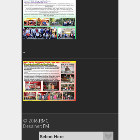
=
© 2016.
RMC
Desainer:
FM