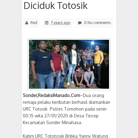
Diciduk Totosik
Red
7 years ago
0 No comments
Sonder,RedaksiManado.Com
~Dua orang
remaja pelaku keributan berhasil diamankan
URC Totosik Polres Tomohon pada senin
00.15 wita 27/01/2020 di Desa Tincep
Kecamatan Sonder Minahasa.
Katim URC Tototosik Bribka Yanny Watung