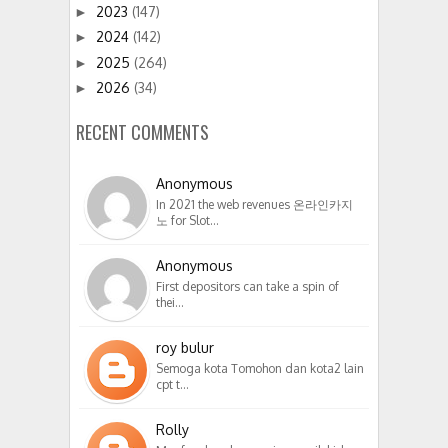
2023
(147)
►
2024
(142)
►
2025
(264)
►
2026
(34)
►
RECENT COMMENTS
Anonymous
In 2021 the web revenues 온라인카지
노 for Slot…
Anonymous
First depositors can take a spin of
thei…
roy bulur
Semoga kota Tomohon dan kota2 lain
cpt t…
Rolly