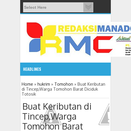
HEADLINES
08:03 AM
Home
»
hukrim
»
Tomohon
»
Buat Keributan
di Tincep,Warga Tomohon Barat Diciduk
Totosik
ADVETORIAL JONRU GANTIKAN MONO PIMPIN DPRD TO
Buat Keributan di
Tincep,Warga
Tomohon Barat