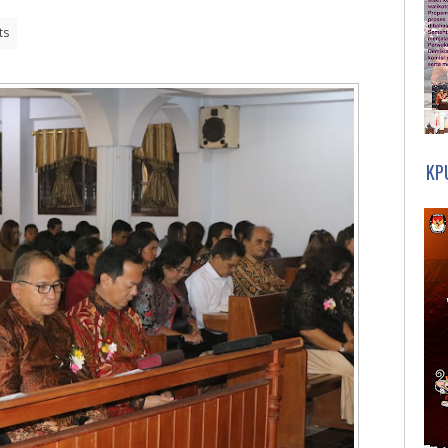
ts
KP