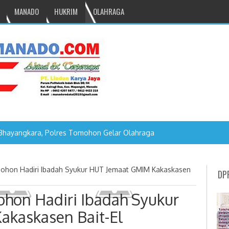
MANADO
HUKRIM
OLAHRAGA
Bhayangkara, Polres Tomohon Gelar Olahraga Bersama
ohon Hadiri Ibadah Syukur HUT Jemaat GMIM Kakaskasen
DP
ohon Hadiri Ibadah Syukur
kaskasen Bait-El