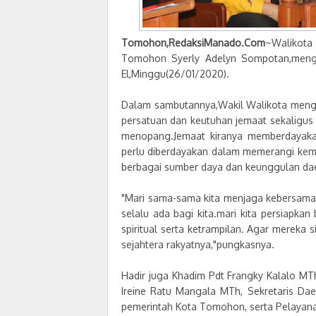
Tomohon,RedaksiManado.Com
~Walikota
Tomohon Syerly Adelyn Sompotan,mengh
El,Minggu(26/01/2020).
Dalam sambutannya,Wakil Walikota meng
persatuan dan keutuhan jemaat sekaligus
menopang.Jemaat kiranya memberdayakan
perlu diberdayakan dalam memerangi kem
berbagai sumber daya dan keunggulan dae
"Mari sama-sama kita menjaga kebersamaa
selalu ada bagi kita.mari kita persiapkan
spiritual serta ketrampilan. Agar merek
sejahtera rakyatnya,"pungkasnya.
Hadir juga Khadim Pdt Frangky Kalalo M
Ireine Ratu Mangala MTh, Sekretaris Da
pemerintah Kota Tomohon, serta Pelayana