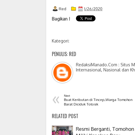
Red
1/26/2020
Bagikan !
Kategori:
PENULIS: RED
RedaksiManado.Com : Situs Me
Internasional, Nasional dan K
«
Next
Buat Keributan di Tincep,Warga Tomohon
Barat Diciduk Totosik
RELATED POST
Resmi Berganti, Tomohon