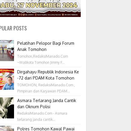
PULAR POSTS
Pelatihan Pelopor Bagi Forum
Anak Tomohon
Tomohon,RedaksiManado.Com
~Walikota Tomohon Jimmy F...
Dirgahayu Republik Indonesia Ke
-72 dari PDAM Kota Tomohon
TOMOHON, RedaksiManado.Com ,
Pimpinan dan Karyawan PDAM...
Asmara Terlarang Janda Cantik
dan Oknum Polisi
RedaksiManado.Com - Asmara
terlarang janda cantik...
Polres Tomohon Kawal Pawai