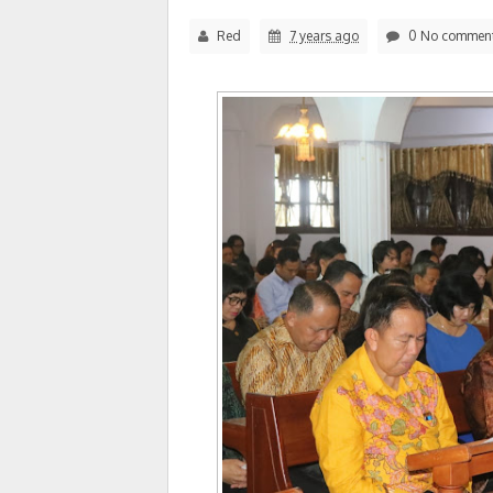
Red
7 years ago
0 No commen