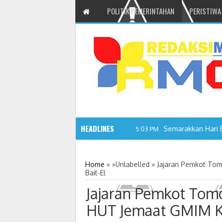
POLITIK PEMERINTAHAN
PERISTIWA
HEADLINES
Semarakkan Hari 
5:03 PM
Home
» »Unlabelled »
Jajaran Pemkot Tom
Bait-El
Jajaran Pemkot Tom
HUT Jemaat GMIM Ka