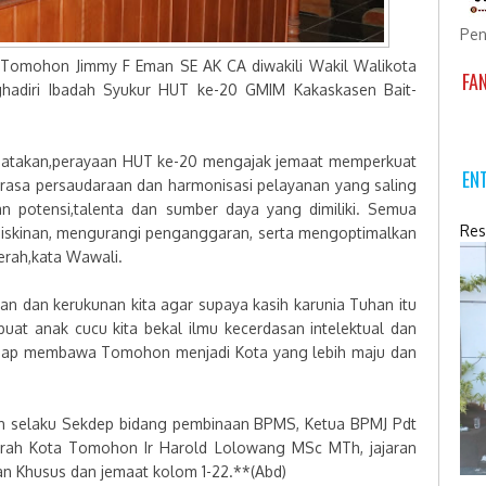
Pen
 Tomohon Jimmy F Eman SE AK CA diwakili Wakil Walikota
FA
adiri Ibadah Syukur HUT ke-20 GMIM Kakaskasen Bait-
atakan,perayaan HUT ke-20 mengajak jemaat memperkuat
EN
 rasa persaudaraan dan harmonisasi pelayanan yang saling
 potensi,talenta dan sumber daya yang dimiliki. Semua
Res
iskinan, mengurangi penganggaran, serta mengoptimalkan
rah,kata Wawali.
n dan kerukunan kita agar supaya kasih karunia Tuhan itu
 buat anak cucu kita bekal ilmu kecerdasan intelektual dan
a siap membawa Tomohon menjadi Kota yang lebih maju dan
Th selaku Sekdep bidang pembinaan BPMS, Ketua BPMJ Pdt
erah Kota Tomohon Ir Harold Lolowang MSc MTh, jajaran
n Khusus dan jemaat kolom 1-22.**(Abd)