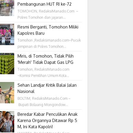
Pembangunan HUT RI ke-72
TOMOHON, RedaksiManado.Com –
Polres Tomohon dan jajaran...
Resmi Berganti, Tomohon Miliki
Kapolres Baru
Tomohon ,Redaksimanado.com~Pucuk
pimpinan di Polres Tomohon...
Miris, di Tomohon, Tidak Pilih
'Merah' Tidak Dapat Gas LPG
Tomohon, RedaksiManado.com
~Komisi Pemilihan Umum Kota...
Sehan Landjar Kritik Balai Jalan
Nasional
BOLTIM, RedaksiManado.Com –
Bupati Bolaang Mongondow...
Beredar Kabar Penculikan Anak
Karena Organnya Ditawar Rp 5
M, Ini Kata Kapolri!