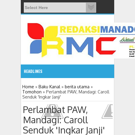
HEADLINES
08:03 AM
Home
»
Baku Kanal
»
berita utama
»
Tomohon
»
Perlambat PAW, Mandagi: Caroll
Senduk 'Ingkar Janji'
ADVETORIAL JONRU GANTIKAN MONO PIMPIN DPRD TO
Perlambat PAW,
Mandagi: Caroll
Senduk 'Ingkar Janji'