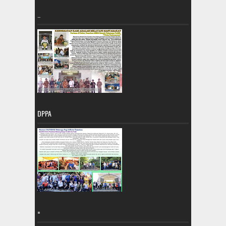
..
DPPA
=