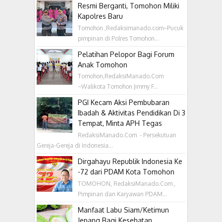
Resmi Berganti, Tomohon Miliki
Kapolres Baru
Tomohon ,Redaksimanado.com~Pucuk
pimpinan di Polres Tomohon...
Pelatihan Pelopor Bagi Forum
Anak Tomohon
Tomohon,RedaksiManado.Com
~Walikota Tomohon Jimmy F...
PGI Kecam Aksi Pembubaran
Ibadah & Aktivitas Pendidikan Di 3
Tempat, Minta APH Tegas
RedaksiManado.Com - Persekutuan
Gereja-Gereja di Indonesia...
Dirgahayu Republik Indonesia Ke
-72 dari PDAM Kota Tomohon
TOMOHON, RedaksiManado.Com ,
Pimpinan dan Karyawan PDAM...
Manfaat Labu Siam/Ketimun
Jepang Bagi Kesehatan,