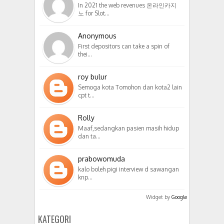
In 2021 the web revenues 온라인카지
노 for Slot…
Anonymous
First depositors can take a spin of
thei…
roy bulur
Semoga kota Tomohon dan kota2 lain
cpt t…
Rolly
Maaf,sedangkan pasien masih hidup
dan ta…
prabowomuda
kalo boleh pigi interview d sawangan
knp…
Widget by
Google
KATEGORI