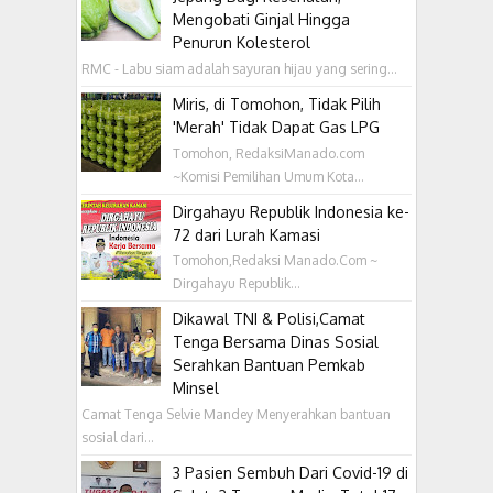
Mengobati Ginjal Hingga
Penurun Kolesterol
RMC - Labu siam adalah sayuran hijau yang sering...
Miris, di Tomohon, Tidak Pilih
'Merah' Tidak Dapat Gas LPG
Tomohon, RedaksiManado.com
~Komisi Pemilihan Umum Kota...
Dirgahayu Republik Indonesia ke-
72 dari Lurah Kamasi
Tomohon,Redaksi Manado.Com ~
Dirgahayu Republik...
Dikawal TNI & Polisi,Camat
Tenga Bersama Dinas Sosial
Serahkan Bantuan Pemkab
Minsel
Camat Tenga Selvie Mandey Menyerahkan bantuan
sosial dari...
3 Pasien Sembuh Dari Covid-19 di