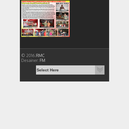
© 2016.
RMC
Desainer:
FM