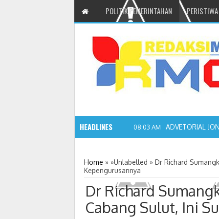
POLITIK PEMERINTAHAN
PERISTIWA
HEADLINES
2:10 P
Home
» »Unlabelled »
Dr Richard Sumangku
Kepengurusannya
Dr Richard Sumangk
Cabang Sulut, Ini 