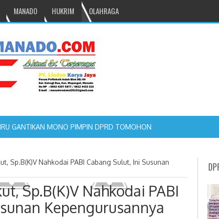
MANADO
HUKRIM
OLAHRAGA
t, Sp.B(K)V Nahkodai PABI Cabang Sulut, Ini Susunan
DP
ut, Sp.B(K)V Nahkodai PABI
Susunan Kepengurusannya