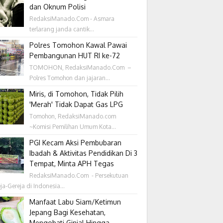
dan Oknum Polisi
RedaksiManado.Com - Asmara
terlarang janda cantik...
Polres Tomohon Kawal Pawai
Pembangunan HUT RI ke-72
TOMOHON, RedaksiManado.Com –
Polres Tomohon dan jajaran...
Miris, di Tomohon, Tidak Pilih
'Merah' Tidak Dapat Gas LPG
Tomohon, RedaksiManado.com
~Komisi Pemilihan Umum Kota...
PGI Kecam Aksi Pembubaran
Ibadah & Aktivitas Pendidikan Di 3
Tempat, Minta APH Tegas
RedaksiManado.Com - Persekutuan
ja-Gereja di Indonesia...
Manfaat Labu Siam/Ketimun
Jepang Bagi Kesehatan,
Mengobati Ginjal Hingga