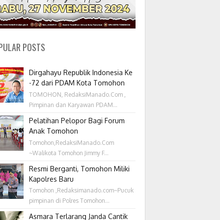
PULAR POSTS
Dirgahayu Republik Indonesia Ke
-72 dari PDAM Kota Tomohon
TOMOHON, RedaksiManado.Com ,
Pimpinan dan Karyawan PDAM...
Pelatihan Pelopor Bagi Forum
Anak Tomohon
Tomohon,RedaksiManado.Com
~Walikota Tomohon Jimmy F...
Resmi Berganti, Tomohon Miliki
Kapolres Baru
Tomohon ,Redaksimanado.com~Pucuk
pimpinan di Polres Tomohon...
Asmara Terlarang Janda Cantik