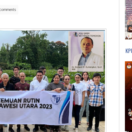
comments
KP