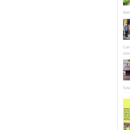
RMC 
Cam
sosia
Sul