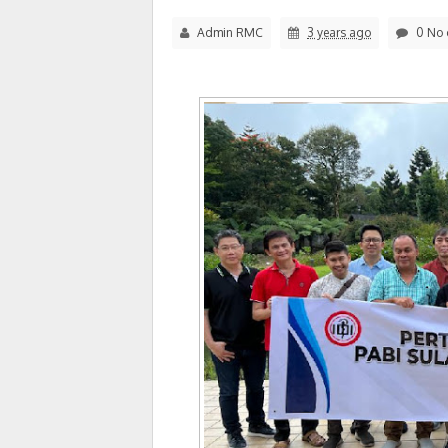
Admin RMC
3 years ago
0 No 