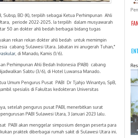
Pen
ubsp, BD (K), terpilih sebagai Ketua Perhimpunan Ahli
FA
Utara, periode 2022-2025. Ia terpilih dalam musyawarah
itar 50 an dokter ahli bedah berbagai bidang tugas
ayakan rekan rekan dokter ahli bedah untuk memimpin
sia cabang Sulawesi Utara. Jabatan ini anugerah Tuhan,"
EN
vaskular
, di Manado, Kamis (1/6).
san Perhimpunan Ahli Bedah Indonesia (PABI) cabang
Res
dijadwalkan Sabtu (3/6), di Hotel Luwansa Manado.
Ketua Umum Pengurus Pusat PABI Dr Tjahjo Winantyo, SpB,
mbil spesialis di Fakultas kedokteran Universitas
nya, setelah pengurus pusat PABI, menerbitkan surat
ngurusan PABI Sulawesi Utara, 3 Januari 2023 lalu.
usat PABI akan menggelar simposium dengan peserta para
kukan praktek diberbagai rumah sakit di Sulawesi Utara ini.