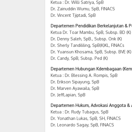
Ketua : Dr. Willi Satriya, SpB
Dr. Zainuddin Wumu, SpB, FINACS
Dr. Vincent Tjiptadi, SpB
Departemen Pendidikan Berkelanjutan & 
Ketua Dr. Toar Mambu, SpB, Subsp. BD (K)
Dr. Denny Saleh, SpB., Subsp. Onk (K)
Dr. Sherly Tandililing, SpB(K)KL, FINACs
Dr. Yuansun Khosama, SpB, Subsp. BVE (K)
Dr. Candy, SpB, Subsp. Ped (K)
Departemen Hubungan Kdembagaan (Keme
Ketua : Dr. Blessing A. Rompis, SpB
Dr. Erikson Sipayung, SpB
Dr. Marven Ayawaila, SpB
Dr. JeffLapian, SpB
Departemen Hukum, Advokasi Anggota & Ad
Ketua : Dr. Rudy Tubagus, SpB
Dr. Yonathan Lukas, SpB, SH, FINACS
Dr. Leonardo Sagay, SpB, FINACS