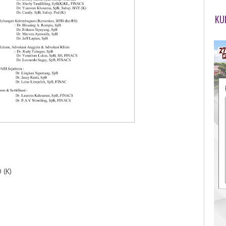
KU
 (K)