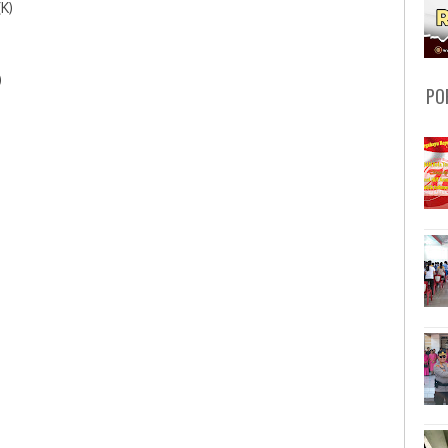
K)
)
PO