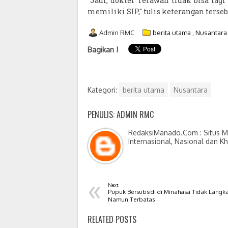
"Jadi, dokter Terawan tidak bisa lag
memiliki SIP," tulis keterangan tersebu
Admin RMC
berita utama
,
Nusantara
Bagikan !
Kategori:
berita utama
Nusantara
PENULIS: ADMIN RMC
RedaksiManado.Com : Situs Me
Internasional, Nasional dan K
«
Next
Pupuk Bersubsidi di Minahasa Tidak Langk
Namun Terbatas
RELATED POSTS