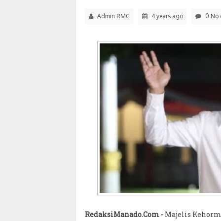
Admin RMC
4 years ago
0 No 
RedaksiManado.Com -
Majelis Kehorm