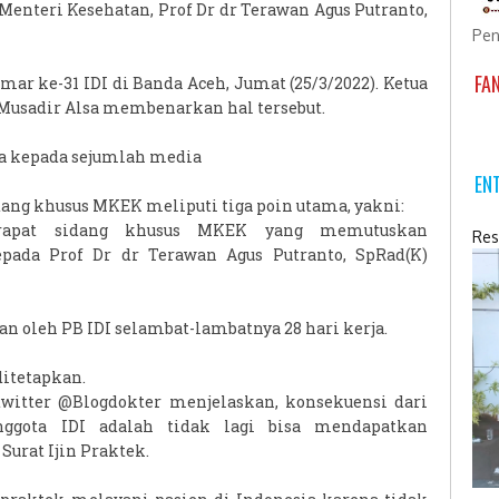
nteri Kesehatan, Prof Dr dr Terawan Agus Putranto,
Pen
FA
ar ke-31 IDI di Banda Aceh, Jumat (25/3/2022). Ketua
 Musadir Alsa membenarkan hal tersebut.
ya kepada sejumlah media
EN
dang khusus MKEK meliputi tiga poin utama, yakni:
 rapat sidang khusus MKEK yang memutuskan
Res
ada Prof Dr dr Terawan Agus Putranto, SpRad(K)
n oleh PB IDI selambat-lambatnya 28 hari kerja.
ditetapkan.
witter @Blogdokter menjelaskan, konsekuensi dari
nggota IDI adalah tidak lagi bisa mendapatkan
urat Ijin Praktek.