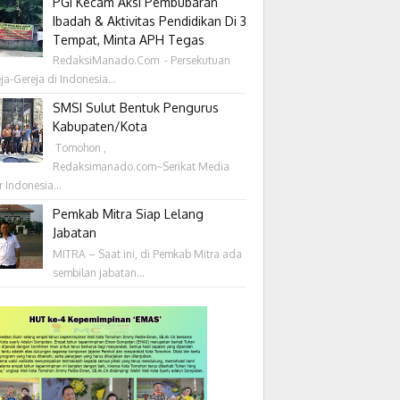
PGI Kecam Aksi Pembubaran
Ibadah & Aktivitas Pendidikan Di 3
Tempat, Minta APH Tegas
RedaksiManado.Com - Persekutuan
ja-Gereja di Indonesia...
SMSI Sulut Bentuk Pengurus
Kabupaten/Kota
‎ Tomohon ,
Redaksimanado.com~Serikat Media
r Indonesia...
Pemkab Mitra Siap Lelang
Jabatan
MITRA – Saat ini, di Pemkab Mitra ada
sembilan jabatan...