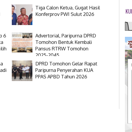
Tiga Calon Ketua, Gugat Hasil
KU
N
Konferprov PWI Sulut 2026
p 6
Advertorial, Paripurna DPRD
ta
Tomohon Bentuk Kembali
lih
Pansus RTRW Tomohon
2025-2045
na
DPRD Tomohon Gelar Rapat
adi
Paripurna Penyerahan KUA
PPAS APBD Tahun 2026