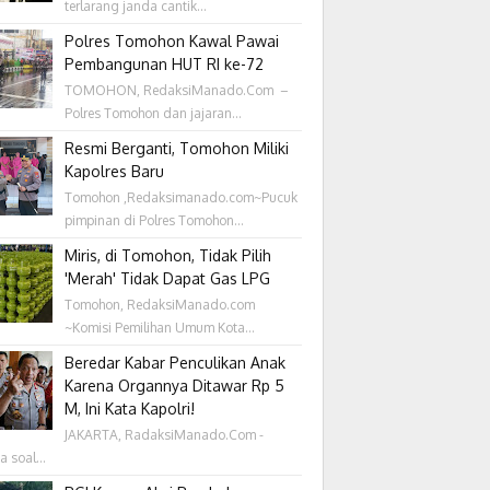
terlarang janda cantik...
Polres Tomohon Kawal Pawai
Pembangunan HUT RI ke-72
TOMOHON, RedaksiManado.Com –
Polres Tomohon dan jajaran...
Resmi Berganti, Tomohon Miliki
Kapolres Baru
Tomohon ,Redaksimanado.com~Pucuk
pimpinan di Polres Tomohon...
Miris, di Tomohon, Tidak Pilih
'Merah' Tidak Dapat Gas LPG
Tomohon, RedaksiManado.com
~Komisi Pemilihan Umum Kota...
Beredar Kabar Penculikan Anak
Karena Organnya Ditawar Rp 5
M, Ini Kata Kapolri!
JAKARTA, RadaksiManado.Com -
a soal...