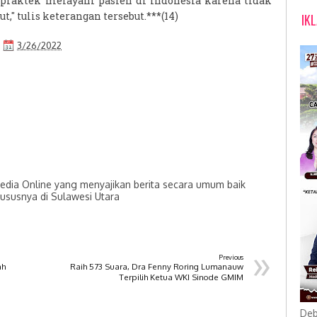
i praktek melayani pasien di Indonesia karena tidak
t," tulis keterangan tersebut.***(14)
IK
3/26/2022
dia Online yang menyajikan berita secara umum baik
hususnya di Sulawesi Utara
»
Previous
ah
Raih 573 Suara, Dra Fenny Roring Lumanauw
Terpilih Ketua WKI Sinode GMIM
Deb