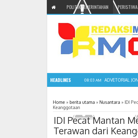
POLITIK PEMERINTAHAN
PERISTIWA
HEADLINES
ADVETORIAL JO
08:03 AM
Home
»
berita utama
»
Nusantara
»
IDI Pe
Keanggotaan
IDI Pecat Mantan M
Terawan dari Kean