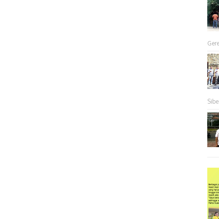
Gere
Sibe