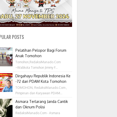
PULAR POSTS
Pelatihan Pelopor Bagi Forum
Anak Tomohon
Tomohon,RedaksiManado.Com
~Walikota Tomohon Jimmy F...
Dirgahayu Republik Indonesia Ke
-72 dari PDAM Kota Tomohon
TOMOHON, RedaksiManado.Com ,
Pimpinan dan Karyawan PDAM...
Asmara Terlarang Janda Cantik
dan Oknum Polisi
RedaksiManado.Com - Asmara