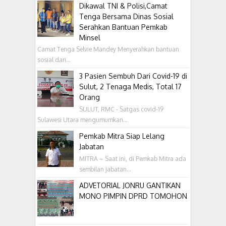
Dikawal TNI & Polisi,Camat
Tenga Bersama Dinas Sosial
Serahkan Bantuan Pemkab
Minsel
Camat Tenga Selvie Mandey Menyerahkan bantuan
sosial dari...
3 Pasien Sembuh Dari Covid-19 di
Sulut, 2 Tenaga Medis, Total 17
Orang
SULUT, RMC - Satgas covid-19
Sulawesi Utara mengumumkan...
Pemkab Mitra Siap Lelang
Jabatan
MITRA – Saat ini, di Pemkab Mitra ada
sembilan jabatan...
ADVETORIAL JONRU GANTIKAN
MONO PIMPIN DPRD TOMOHON