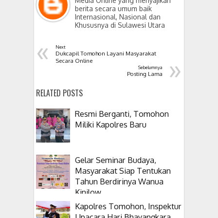
Media Online yang menyajikan
berita secara umum baik
Internasional, Nasional dan
Khususnya di Sulawesi Utara
«
Next
Dukcapil Tomohon Layani Masyarakat
»
Secara Online
Sebelumnya
Posting Lama
RELATED POSTS
Resmi Berganti, Tomohon
Miliki Kapolres Baru
Gelar Seminar Budaya,
Masyarakat Siap Tentukan
Tahun Berdirinya Wanua
Kinilow
Kapolres Tomohon, Inspektur
Upacara Hari Bhayangkara