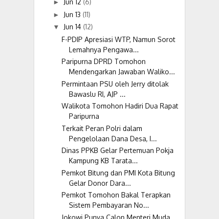
Jun 12
(6)
►
Jun 13
(11)
►
Jun 14
(12)
▼
F-PDIP Apresiasi WTP, Namun Sorot
Lemahnya Pengawa...
Paripurna DPRD Tomohon
Mendengarkan Jawaban Waliko...
Permintaan PSU oleh Jerry ditolak
Bawaslu RI, AJP ...
Walikota Tomohon Hadiri Dua Rapat
Paripurna
Terkait Peran Polri dalam
Pengelolaan Dana Desa, I...
Dinas PPKB Gelar Pertemuan Pokja
Kampung KB Tarata...
Pemkot Bitung dan PMI Kota Bitung
Gelar Donor Dara...
Pemkot Tomohon Bakal Terapkan
Sistem Pembayaran No...
Jokowi Punya Calon Menteri Muda,