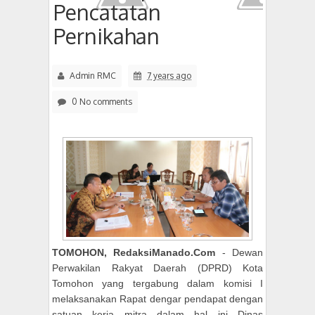
Pencatatan
Pernikahan
Admin RMC
7 years ago
0 No comments
TOMOHON, RedaksiManado.Com
- Dewan
Perwakilan Rakyat Daerah (DPRD) Kota
Tomohon yang tergabung dalam komisi I
melaksanakan Rapat dengar pendapat dengan
satuan kerja mitra dalam hal ini Dinas