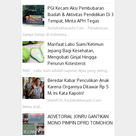
PGI Kecam Aksi Pembubaran
Ibadah & Aktivitas Pendidikan Di 3
Tempat, Minta APH Tegas
RedaksiManado.Com - Persekutuan
Gereja-Gereja di Indonesia...
Manfaat Labu Siam/Ketimun
Jepang Bagi Kesehatan,
Mengobati Ginjal Hingga
Penurun Kolesterol
RMC - Labu siam adalah sayuran hijau yang sering...
Beredar Kabar Penculikan Anak
Karena Organnya Ditawar Rp 5
M, Ini Kata Kapolri!
JAKARTA, RadaksiManado.Com -
Berita soal...
ADVETORIAL JONRU GANTIKAN
MONO PIMPIN DPRD TOMOHON