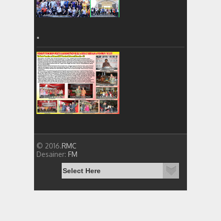
=
© 2016.
RMC
Desainer:
FM