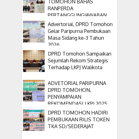
TOMOHON BAHAS
RANPERDA
PERTANGGUNGJAWABAN
APBD 2025
Advertorial, DPRD Tomohon
Gelar Paripurna Pembukaan
Masa Sidang ke-3 Tahun
2026
DPRD Tomohon Sampaikan
Sejumlah Rekom Strategis
Terhadap LKPJ Walikota
ADVETORIAL PARIPURNA
DPRD TOMOHON,
PENYAMPAIAN
REKOMENDASI LKPJ 2025
DPRD TOMOHON HADIRI
PEMBUKAAN RILIS TOKEN
TKA SD/SEDERAJAT