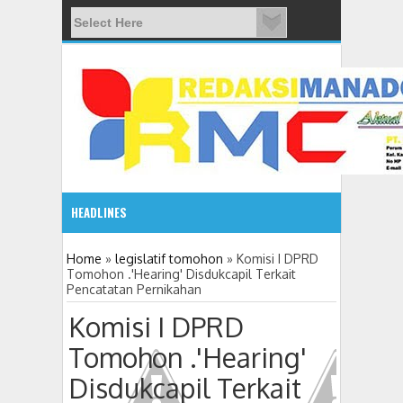
HEADLINES
5:03 PM
Home
»
legislatif tomohon
»
Komisi I DPRD
Tomohon .'Hearing' Disdukcapil Terkait
Pencatatan Pernikahan
Semarakkan Hari Bhayangkara, Polres Tomohon Gelar Ol
Komisi I DPRD
Tomohon .'Hearing'
Disdukcapil Terkait