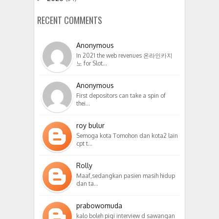
RECENT COMMENTS
Anonymous
In 2021 the web revenues 온라인카지
노 for Slot…
Anonymous
First depositors can take a spin of
thei…
roy bulur
Semoga kota Tomohon dan kota2 lain
cpt t…
Rolly
Maaf,sedangkan pasien masih hidup
dan ta…
prabowomuda
kalo boleh pigi interview d sawangan