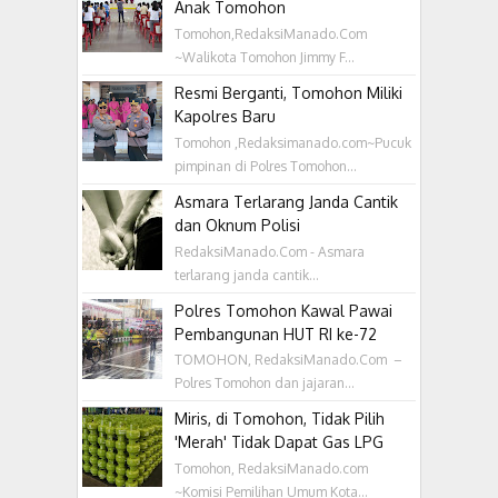
Anak Tomohon
Tomohon,RedaksiManado.Com
~Walikota Tomohon Jimmy F...
Resmi Berganti, Tomohon Miliki
Kapolres Baru
Tomohon ,Redaksimanado.com~Pucuk
pimpinan di Polres Tomohon...
Asmara Terlarang Janda Cantik
dan Oknum Polisi
RedaksiManado.Com - Asmara
terlarang janda cantik...
Polres Tomohon Kawal Pawai
Pembangunan HUT RI ke-72
TOMOHON, RedaksiManado.Com –
Polres Tomohon dan jajaran...
Miris, di Tomohon, Tidak Pilih
'Merah' Tidak Dapat Gas LPG
Tomohon, RedaksiManado.com
~Komisi Pemilihan Umum Kota...