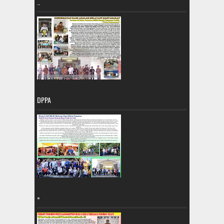
..
DPPA
=