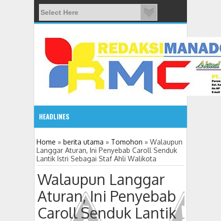
HEADLINES
08:03 AM
Home
»
berita utama
»
Tomohon
»
Walaupun
Langgar Aturan, Ini Penyebab Caroll Senduk
Lantik Istri Sebagai Staf Ahli Walikota
ADVETORIAL JONRU GANTIKAN MONO PIMPIN DPRD TO
Walaupun Langgar
Aturan, Ini Penyebab
Caroll Senduk Lantik