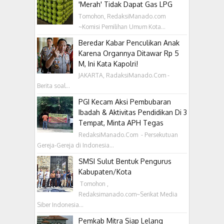
'Merah' Tidak Dapat Gas LPG
Tomohon, RedaksiManado.com
~Komisi Pemilihan Umum Kota...
Beredar Kabar Penculikan Anak
Karena Organnya Ditawar Rp 5
M, Ini Kata Kapolri!
JAKARTA, RadaksiManado.Com -
Berita soal...
PGI Kecam Aksi Pembubaran
Ibadah & Aktivitas Pendidikan Di 3
Tempat, Minta APH Tegas
RedaksiManado.Com - Persekutuan
Gereja-Gereja di Indonesia...
SMSI Sulut Bentuk Pengurus
Kabupaten/Kota
‎ Tomohon ,
Redaksimanado.com~Serikat Media
Siber Indonesia...
Pemkab Mitra Siap Lelang