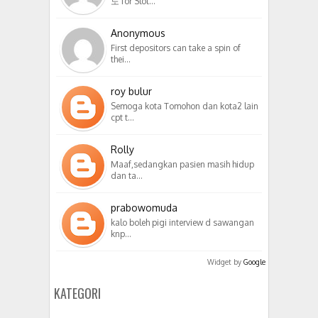
노 for Slot…
Anonymous
First depositors can take a spin of
thei…
roy bulur
Semoga kota Tomohon dan kota2 lain
cpt t…
Rolly
Maaf,sedangkan pasien masih hidup
dan ta…
prabowomuda
kalo boleh pigi interview d sawangan
knp…
Widget by
Google
KATEGORI