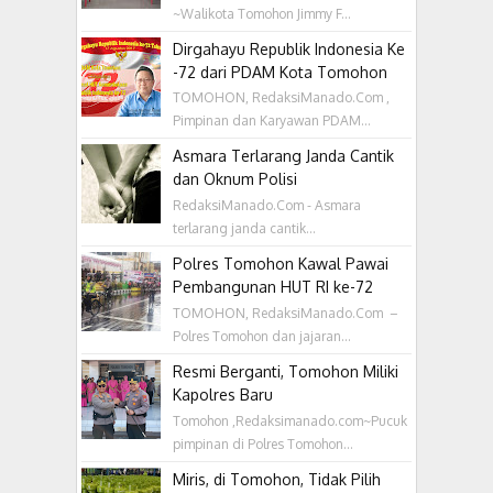
~Walikota Tomohon Jimmy F...
Dirgahayu Republik Indonesia Ke
-72 dari PDAM Kota Tomohon
TOMOHON, RedaksiManado.Com ,
Pimpinan dan Karyawan PDAM...
Asmara Terlarang Janda Cantik
dan Oknum Polisi
RedaksiManado.Com - Asmara
terlarang janda cantik...
Polres Tomohon Kawal Pawai
Pembangunan HUT RI ke-72
TOMOHON, RedaksiManado.Com –
Polres Tomohon dan jajaran...
Resmi Berganti, Tomohon Miliki
Kapolres Baru
Tomohon ,Redaksimanado.com~Pucuk
pimpinan di Polres Tomohon...
Miris, di Tomohon, Tidak Pilih