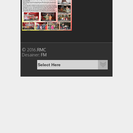
© 2016.
RMC
Desainer:
FM